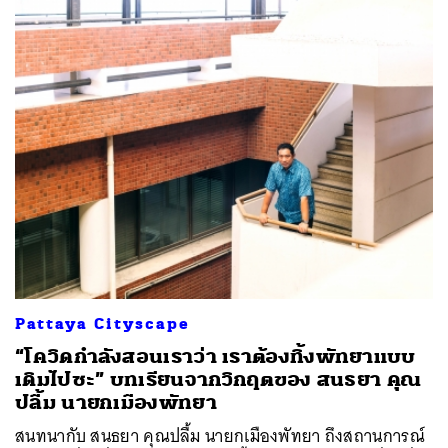
Pattaya Cityscape
ค้นหา
“โควิดกำลังสอนเราว่า เราต้องทิ้งพัทยาแบบ
SHARE
TWEET
LINE
EMAIL
เดิมไปซะ” บทเรียนจากวิกฤตของ สนธยา คุณ
ปลื้ม นายกเมืองพัทยา
สนทนากับ สนธยา คุณปลื้ม นายกเมืองพัทยา ถึงสถานการณ์