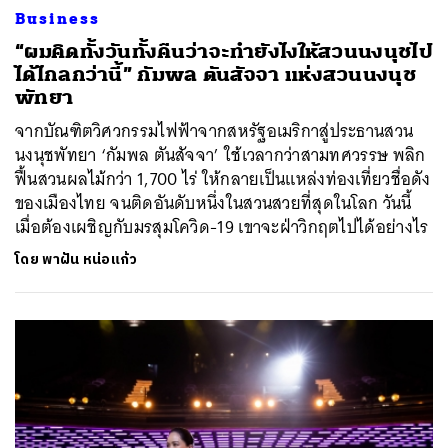
Business
“ผมคิดทั้งวันทั้งคืนว่าจะทำยังไงให้สวนนงนุชไป
ได้ไกลกว่านี้” กัมพล ตันสัจจา แห่งสวนนงนุช
พัทยา
จากบัณฑิตวิศวกรรมไฟฟ้าจากสหรัฐอเมริกาสู่ประธานสวน
นงนุชพัทยา ‘กัมพล ตันสัจจา’ ใช้เวลากว่าสามทศวรรษ พลิก
ฟื้นสวนผลไม้กว่า 1,700 ไร่ ให้กลายเป็นแหล่งท่องเที่ยวชื่อดัง
ของเมืองไทย จนติดอันดับหนึ่งในสวนสวยที่สุดในโลก วันนี้
เมื่อต้องเผชิญกับมรสุมโควิด-19 เขาจะฝ่าวิกฤตไปได้อย่างไร
โดย
พาฝัน หน่อแก้ว