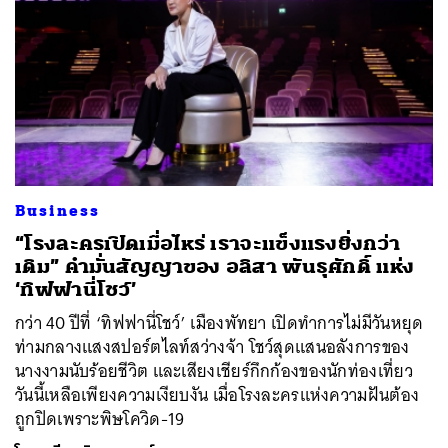
Business
“โรงละครเปิดเมื่อไหร่ เราจะแข็งแรงยิ่งกว่า
เดิม” คำมั่นสัญญาของ อลิสา พันธุศักดิ์ แห่ง
‘ทิฟฟานี่โชว์’
กว่า 40 ปีที่ ‘ทิฟฟานี่โชว์’ เมืองพัทยา เปิดทำการไม่มีวันหยุด
ท่ามกลางแสงสปอร์ตไลท์สว่างจ้า โชว์สุดแสนอลังการของ
นางงามนับร้อยชีวิต และเสียงเชียร์กึกก้องของนักท่องเที่ยว
วันนี้เหลือเพียงความเงียบงัน เมื่อโรงละครแห่งความฝันต้อง
ถูกปิดเพราะพิษโควิด-19