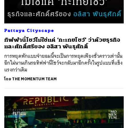
Pattaya Cityscape
ทิฟฟานี่โชว์ไม่ใช่แค่ ‘กะเทยโชว์’ ว่าด้วยธุรกิจ
และศักดิ์ศรีของ อลิสา พันธุศักดิ์
การหยุดพักแบบจำยอมนี้จะเป็นการหยุดเพียงชั่วคราวเท่านั้น
อีกไม่นานเกินรอทิฟฟานี่โชว์จะกลับมาอีกครั้งในรูปแบบที่แข็ง
แรงกว่าเดิม
โดย
THE MOMENTUM TEAM