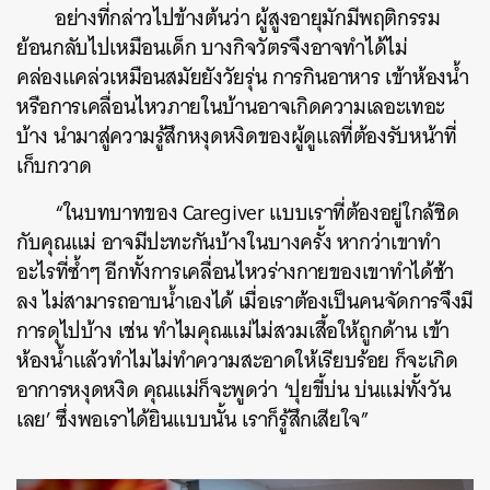
อย่างที่กล่าวไปข้างต้นว่า ผู้สูงอายุมักมีพฤติกรรม
ย้อนกลับไปเหมือนเด็ก บางกิจวัตรจึงอาจทำได้ไม่
คล่องแคล่วเหมือนสมัยยังวัยรุ่น การกินอาหาร เข้าห้องน้ำ
หรือการเคลื่อนไหวภายในบ้านอาจเกิดความเลอะเทอะ
บ้าง นำมาสู่ความรู้สึกหงุดหงิดของผู้ดูแลที่ต้องรับหน้าที่
เก็บกวาด
“ในบทบาทของ Caregiver แบบเราที่ต้องอยู่ใกล้ชิด
กับคุณแม่ อาจมีปะทะกันบ้างในบางครั้ง หากว่าเขาทำ
อะไรที่ซ้ำๆ อีกทั้งการเคลื่อนไหวร่างกายของเขาทำได้ช้า
ลง ไม่สามารถอาบน้ำเองได้ เมื่อเราต้องเป็นคนจัดการจึงมี
การดุไปบ้าง เช่น ทำไมคุณแม่ไม่สวมเสื้อให้ถูกด้าน เข้า
ห้องน้ำแล้วทำไมไม่ทำความสะอาดให้เรียบร้อย ก็จะเกิด
อาการหงุดหงิด คุณแม่ก็จะพูดว่า ‘ปุยขี้บ่น บ่นแม่ทั้งวัน
เลย’ ซึ่งพอเราได้ยินแบบนั้น เราก็รู้สึกเสียใจ”