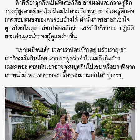
สิ่งที่ต้องฉุกคิดเป็นพิเศษก็คือ อารมณ์และความรู้สึก
ของผู้สูงอายุยังคงไม่เสื่อมไปตามวัย พวกเขายังคงรู้สึกต่อ
การตอบสนองของคนรอบข้างได้ ดังนั้นการเอาอกเอาใจ
ดูแลโดยไม่ดุด่า ย่อมให้ผลดีกว่า และทำให้พวกเขาปฏิบัติ
ตามคำแนะนำของผู้ดูแลง่ายขึ้น
“เขาเหมือนเด็ก เวลาเราป้อนข้าวอยู่ แล้วเราดุเขา
เขาก็จะเริ่มกินน้อย หากเราพูดว่าทำไมแม่ถึงกินข้าว
เลอะเทอะ ตอนนั้นเขาอาจจะหยุดกินไปเลย หรือบางทีหาก
เขาทนไม่ไหว เขาอาจจะกรี๊ดออกมาเลยก็ได้” ปุยระบุ