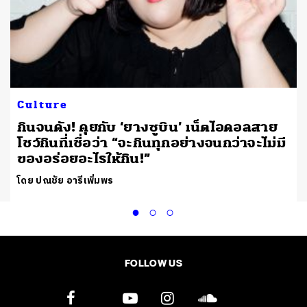
Culture
กินจนดัง! คุยกับ ‘ยางซูบิน’ เน็ตไอดอลสาย
โชว์กินที่เชื่อว่า “จะกินทุกอย่างจนกว่าจะไม่มี
ของอร่อยอะไรให้กิน!”
โดย ปณชัย อารีเพิ่มพร
FOLLOW US