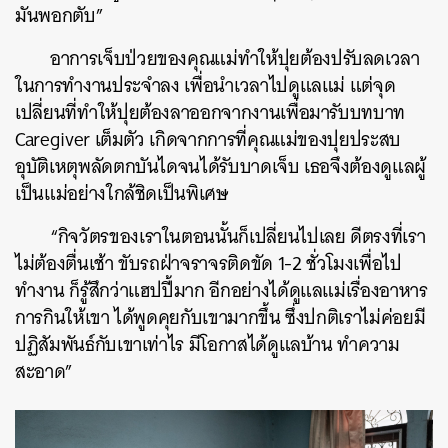
มันพอกตับ”
อาการเจ็บป่วยของคุณแม่ทำให้ปุยต้องปรับลดเวลา
ในการทำงานประจำลง เพื่อนำเวลาไปดูแลแม่ แต่จุด
เปลี่ยนที่ทำให้ปุยต้องลาออกจากงานเพื่อมารับบทบาท
Caregiver เต็มตัว เกิดจากการที่คุณแม่ของปุยประสบ
อุบัติเหตุพลัดตกบันไดจนได้รับบาดเจ็บ เธอจึงต้องดูแลผู้
เป็นแม่อย่างใกล้ชิดเป็นพิเศษ
“กิจวัตรของเราในตอนนั้นก็เปลี่ยนไปเลย ดีตรงที่เรา
ไม่ต้องตื่นเช้า ขับรถฝ่าจราจรติดขัด 1-2 ชั่วโมงเพื่อไป
ทำงาน ก็รู้สึกว่าแฮปปี้มาก อีกอย่างได้ดูแลแม่เรื่องอาหาร
การกินให้เขา ได้พูดคุยกับเขามากขึ้น ซึ่งปกติเราไม่ค่อยมี
ปฏิสัมพันธ์กับเขาเท่าไร มีโอกาสได้ดูแลบ้าน ทำความ
สะอาด”