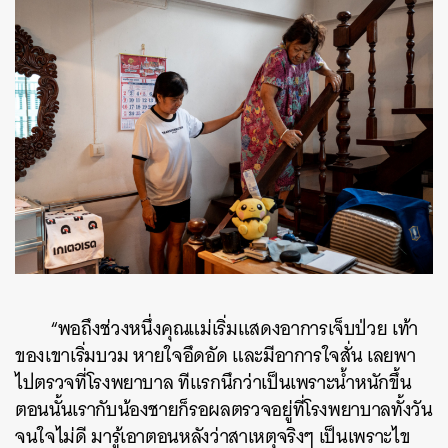
“พอถึงช่วงหนึ่งคุณแม่เริ่มแสดงอาการเจ็บป่วย เท้า
ของเขาเริ่มบวม หายใจอึดอัด และมีอาการใจสั่น เลยพา
ไปตรวจที่โรงพยาบาล ทีแรกนึกว่าเป็นเพราะน้ำหนักขึ้น
ตอนนั้นเรากับน้องชายก็รอผลตรวจอยู่ที่โรงพยาบาลทั้งวัน
จนใจไม่ดี มารู้เอาตอนหลังว่าสาเหตุจริงๆ เป็นเพราะไข