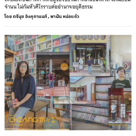
จำนน ไม่ก้มหัวศิโรราบต่ออำนาจอยุติธรรม
โดย
ตรีนุช อิงคุทานนท์
,
พาฝัน หน่อแก้ว