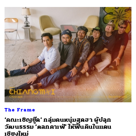
The Frame
‘คณะเชิญยู๊ด’ กลุ่มคนหนุ่มสุดฮา ผู้ปลุก
วัฒนธรรม ‘ตลกคาเฟ่’ ให้ฟื้นคืนในแดน
เชียงใหม่