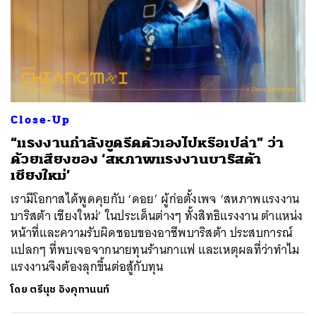
Close-Up
“แรงงานกำลังขูดรีดตัวเองไปหรือเปล่า” ว่า
ด้วยเสียงของ ‘สหภาพแรงงานบาริสต้า
เชียงใหม่’
เรามีโอกาสได้พูดคุยกับ ‘ดอย’ ผู้ก่อตั้งเพจ ‘สหภาพแรงงาน
บาริสต้า เชียงใหม่’ ในประเด็นต่างๆ ทั้งสิทธิแรงงาน ตำแหน่ง
หน้าที่และความรับผิดชอบของอาชีพบาริสต้า ประสบการณ์
แปลกๆ ที่พบเจอจากนายทุนร้านกาแฟ และเหตุผลที่ว่าทำไม
แรงงานจึงต้องลุกขึ้นต่อสู้กับทุน
โดย
ตรีนุช อิงคุทานนท์