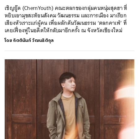
เชิญยู๊ด (ChernYouth) คณะตลกของกลุ่มคนหนุ่มสุดฮา ที่
หยิบเอามุขสะท้อนสังคม วัฒนธรรม และการเมือง มาเรียก
เสียงหัวเราะแก่ผู้คน เพื่อผลักดันวัฒนธรรม ‘ตลกคาเฟ่’ ที่
เคยเฟื่องฟูในอดีตให้กลับมาอีกครั้ง ณ จังหวัดเชียงใหม่
โดย
กิตตินันท์ วัฒนธิติกุล