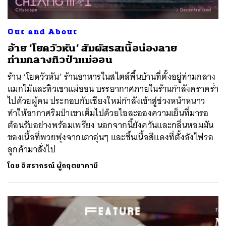
Out and About
อ้าย ‘โยดวัวหัน’ สัมผัสรสเนื้อน่องลาย
ท่ามกลางทิวป่าแม่ออน
ร้าน ‘โยดวัวหัน’ ร้านอาหารในสไตล์พื้นบ้านที่ตั้งอยู่ท่ามกลาง
แมกไม้และทิวเขาแม่ออน บรรยากาศภายในร้านกำลังคราคร่ำ
ไปด้วยผู้คน ประกอบกับเชียงใหม่กำลังเข้าสู่ช่วงหน้าหนาว
ทำให้อากาศริมป่าเขาเต็มไปด้วยไอละอองความเย็นที่มารอ
ต้อนรับอย่างพร้อมเพรียง นอกจากนี้ยังควันและกลิ่นหอมมัน
ของเนื้อที่พวยพุ่งจากเตาอุ่นๆ และชิ้นเนื้อสีแดงที่ตั้งอังไฟรอ
ค้นหา
ลูกค้ามาสั่งไป
SHARE
TWEET
LINE
EMAIL
โดย
อิสรากรณ์ ผู้กฤตยาคามี