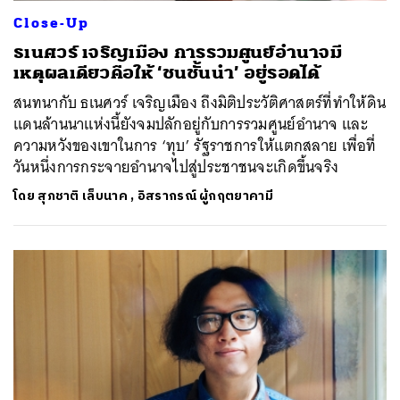
Close-Up
ธเนศวร์ เจริญเมือง การรวมศูนย์อำนาจมี
เหตุผลเดียวคือให้ ‘ชนชั้นนำ’ อยู่รอดได้
สนทนากับ ธเนศวร์ เจริญเมือง ถึงมิติประวัติศาสตร์ที่ทำให้ดิน
แดนล้านนาแห่งนี้ยังจมปลักอยู่กับการรวมศูนย์อำนาจ และ
ความหวังของเขาในการ ‘ทุบ’ รัฐราชการให้แตกสลาย เพื่อที่
วันหนึ่งการกระจายอำนาจไปสู่ประชาชนจะเกิดขึ้นจริง
โดย
สุภชาติ เล็บนาค
,
อิสรากรณ์ ผู้กฤตยาคามี