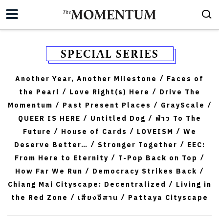
SPECIAL SERIES
Another Year, Another Milestone
Faces of
/
the Pearl
Love Right(s) Here
Drive The
/
/
Momentum
Past Present Places
GrayScale
/
/
/
QUEER IS HERE
Untitled Dog
ฟ่าว To The
/
/
Future
House of Cards
LOVEISM
We
/
/
/
Deserve Better…
Stronger Together
EEC:
/
/
From Here to Eternity
T-Pop Back on Top
/
/
How Far We Run
Democracy Strikes Back
/
/
Chiang Mai Cityscape: Decentralized
Living in
/
the Red Zone
เสียงอีสาน
Pattaya Cityscape
/
/