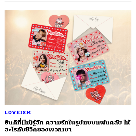
LOVEISM
ยินดีที่(ไม่)รู้จัก ความรักในรูปแบบแฟนคลับ ให้
อะไรกับชีวิตของพวกเขา