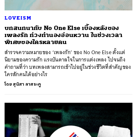
LOVEISM
บทสนทนากับ No One Else เบื้องหลังของ
เพลงรัก ท่วงทำนองอ่อนหวาน ในช่วงเวลา
ค้นหา
พิเศษของใครหลายคน
SHARE
TWEET
LINE
EMAIL
สำรวจความหมายของ ‘เพลงรัก’ ของ No One Else ตั้งแต่
นิยามของความรัก แรงบันดาลใจในการแต่งเพลง ไปจนถึง
คำถามที่ว่า บทเพลงสามารถเข้าไปอยู่ในช่วงชีวิตที่สำคัญของ
ใครสักคนได้อย่างไร
โดย
สุนิสา ลาสระคู