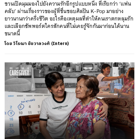
ชวนเปิดมุมมองไปยังความรักอีกรูปแบบหนึ่ง ที่เรียกว่า ‘แฟน
คลับ’ ผ่านเรื่องราวของผู้ที่ชื่นชอบศิลปิน K-Pop มาอย่าง
ยาวนานกว่าครึ่งชีวิต อะไรคือเหตุผลที่ทำให้คนเราตกหลุมรัก
และเลือกซัพพอร์ตใครสักคนที่ไม่เคยรู้จักกันมาก่อนได้นาน
ขนาดนี้
โดย
วิโรฌา ชัชวาลวงศ์ (Intern)