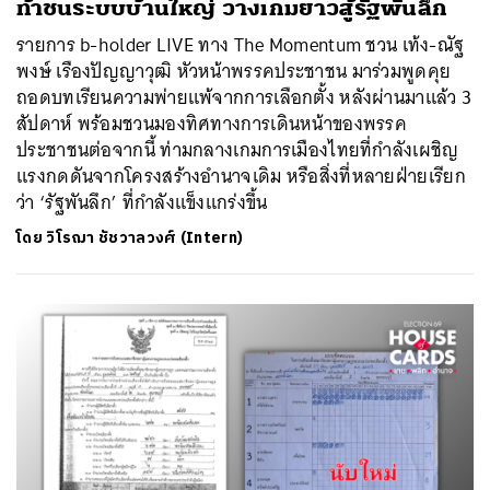
ท้าชนระบบบ้านใหญ่ วางเกมยาวสู้รัฐพันลึก
รายการ b-holder LIVE ทาง The Momentum ชวน เท้ง-ณัฐ
พงษ์ เรืองปัญญาวุฒิ หัวหน้าพรรคประชาชน มาร่วมพูดคุย
ถอดบทเรียนความพ่ายแพ้จากการเลือกตั้ง หลังผ่านมาแล้ว 3
สัปดาห์ พร้อมชวนมองทิศทางการเดินหน้าของพรรค
ประชาชนต่อจากนี้ ท่ามกลางเกมการเมืองไทยที่กำลังเผชิญ
แรงกดดันจากโครงสร้างอำนาจเดิม หรือสิ่งที่หลายฝ่ายเรียก
ว่า ‘รัฐพันลึก’ ที่กำลังแข็งแกร่งขึ้น
โดย
วิโรฌา ชัชวาลวงศ์ (Intern)