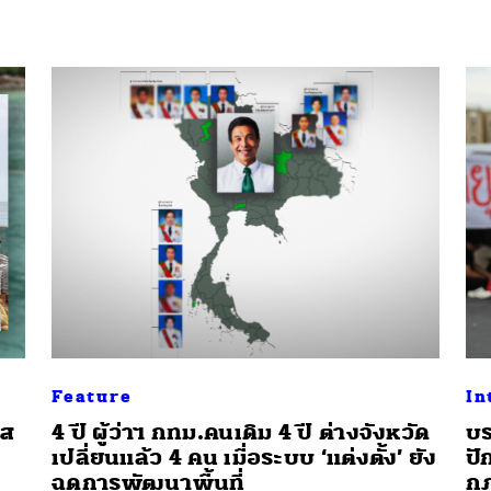
นหา
SHARE
TWEET
LINE
EMAIL
Feature
In
อส
4 ปี ผู้ว่าฯ กทม.คนเดิม 4 ปี ต่างจังหวัด
บร
เปลี่ยนแล้ว 4 คน เมื่อระบบ ‘แต่งตั้ง’ ยัง
ปั
ฉุดการพัฒนาพื้นที่
กฎ