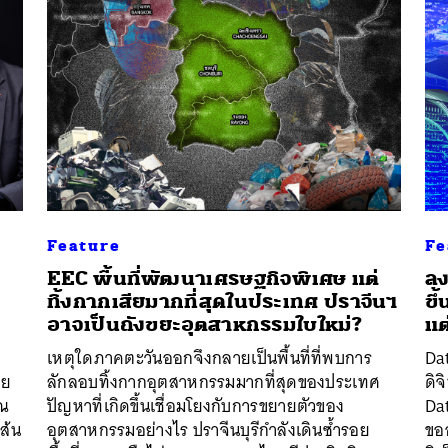
Feature
Fe
EEC พื้นที่พัฒนาเศรษฐกิจพิเศษ แต่
ลง
ทิ้งกากเสียมากที่สุดในประเทศ ปราจีนฯ
ขึ
อาจเป็นถังขยะอุตสาหกรรมใบใหม่?
แต
เหตุใดภาคตะวันออกจึงกลายเป็นพื้นที่ที่พบการ
Dat
ดย
ลักลอบทิ้งกากอุตสาหกรรมมากที่สุดของประเทศ
ดิ
รณ
ปัญหาที่เกิดขึ้นเชื่อมโยงกับการขยายตัวของ
Da
ส้น
อุตสาหกรรมอย่างไร ปราจีนบุรีกำลังเดินซ้ำรอย
ขออ