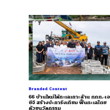
ค้
Branded Content
66 บ้านใหม่ใต้ทะเลเกาะล้าน ททท.-เ
ซีจี สร้างปะการังเทียม ฟื้นทะเลไทย
ด้วยนวัตกรรม