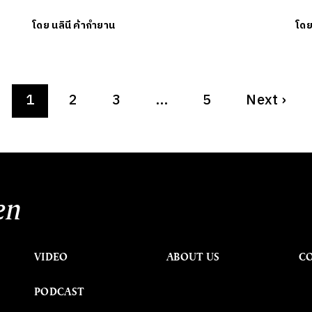
โดย
นลินี ค้ากำยาน
โด
1
2
3
…
5
Next
›
en
VIDEO
ABOUT US
C
PODCAST