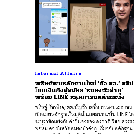
Internal Affairs
พริษฐ์พบหลักฐานใหม่ ‘ฮั้ว สว.’ สลิป
โอนเงินถึงผู้สมัคร ‘หนองบัวลำภู’
พร้อม LINE หลุดการันตีตำแหน่ง
พริษฐ์ วัชรสินธุ สส.บัญชีรายชื่อ พรรคประชาชน
เปิดเผยหลักฐานใหม่ที่เป็นบทสนทนาใน LINE โ
ระบุว่าขัดแย้งกับคำชี้แจงของ สรชาติ วิชย สุวร
พรหม สว.จังหวัดหนองบัวลำภู เกี่ยวกับหลักฐานเ