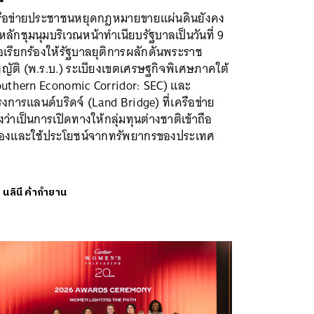
รือข่ายประชาชนหยุดกฎหมายขายแผ่นดินยังคง
หลักชุมนุมบริเวณหน้าทำเนียบรัฐบาลเป็นวันที่ 9
่อเรียกร้องให้รัฐบาลยุติการผลักดันพระราช
ญัติ (พ.ร.บ.) ระเบียงเขตเศรษฐกิจพิเศษภาคใต้
outhern Economic Corridor: SEC) และ
งการแลนด์บริดจ์ (Land Bridge) ที่เครือข่าย
ว่าเป็นการเปิดทางให้กลุ่มทุนต่างชาติเข้าถือ
องและใช้ประโยชน์จากทรัพยากรของประเทศ
ย
นลินี ค้ากำยาน