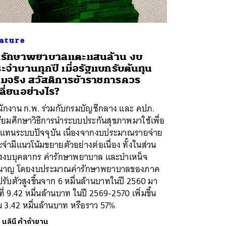
ature
ารักษาพยาบาลแตะแสนล้าน งบ
ะจำบานทุกปี เมื่อรัฐแบกรับต้นทุน
มจริง สวัสดิการข้าราชการควร
ลี่ยนอย่างไร?
นักงาน ก.พ. ร่วมกับกรมบัญชีกลาง และ คปภ.
ียมศึกษาวิธีการนำระบบประกันสุขภาพมาใช้เพื่อ
แทนระบบปัจจุบัน เนื่องจากงบประมาณรายจ่าย
จำมีแนวโน้มขยายตัวอย่างต่อเนื่อง ทั้งในส่วน
งงบบุคลากร ค่ารักษาพยาบาล และบำเหน็จ
นาญ โดยงบประมาณค่ารักษาพยาบาลของภาค
ปรับตัวสูงขึ้นจาก 6 หมื่นล้านบาทในปี 2560 มา
่ที่ 9.42 หมื่นล้านบาท ในปี 2569-2570 เพิ่มขึ้น
 3.42 หมื่นล้านบาท หรือราว 57%
ย
นลินี ค้ากำยาน