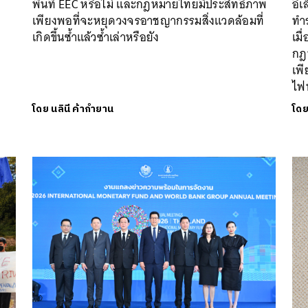
พื้นที่ EEC หรือไม่ และกฎหมายไทยมีประสิทธิภาพ
อิเ
เพียงพอที่จะหยุดวงจรอาชญากรรมสิ่งแวดล้อมที่
ทำ
เกิดขึ้นซ้ำแล้วซ้ำเล่าหรือยัง
เมื
กฎ
เพี
ไฟ
โดย
นลินี ค้ากำยาน
โด