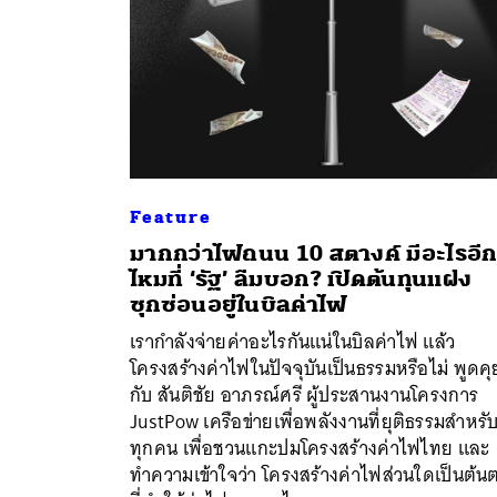
Feature
มากกว่าไฟถนน 10 สตางค์ มีอะไรอี
ไหมที่ ‘รัฐ’ ลืมบอก? เปิดต้นทุนแฝง
ซุกซ่อนอยู่ในบิลค่าไฟ
เรากำลังจ่ายค่าอะไรกันแน่ในบิลค่าไฟ แล้ว
โครงสร้างค่าไฟในปัจจุบันเป็นธรรมหรือไม่ พูดคุ
กับ สันติชัย อาภรณ์ศรี ผู้ประสานงานโครงการ
JustPow เครือข่ายเพื่อพลังงานที่ยุติธรรมสำหรั
ทุกคน เพื่อชวนแกะปมโครงสร้างค่าไฟไทย และ
ทำความเข้าใจว่า โครงสร้างค่าไฟส่วนใดเป็นต้น