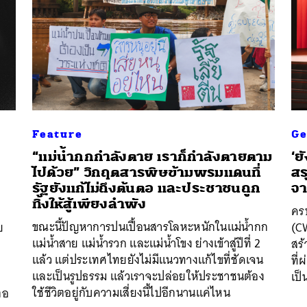
Feature
Ge
ก
“แม่น้ำกกกำลังตาย เราก็กำลังตายตาม
‘ย
ไปด้วย” วิกฤตสารพิษข้ามพรมแดนที่
สร
รัฐยังแก้ไม่ถึงต้นตอ และประชาชนถูก
จา
ทิ้งให้สู้เพียงลำพัง
ครบ
ขณะนี้ปัญหาการปนเปื้อนสารโลหะหนักในแม่น้ำกก
ย
(CW
แม่น้ำสาย แม่น้ำรวก และแม่น้ำโขง ย่างเข้าสู่ปีที่ 2
สร
แล้ว แต่ประเทศไทยยังไม่มีแนวทางแก้ไขที่ชัดเจน
บ
ที่
และเป็นรูปธรรม แล้วเราจะปล่อยให้ประชาชนต้อง
เป
ใช้ชีวิตอยู่กับความเสี่ยงนี้ไปอีกนานแค่ไหน
ตอ