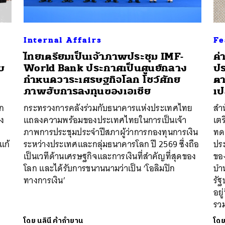
Internal Affairs
Fe
ไทยเตรียมเป็นเจ้าภาพประชุม IMF-
ค่
ับ
World Bank ประกาศเป็นศูนย์กลาง
ปร
กำหนดวาระเศรษฐกิจโลก โชว์ศักย
ตา
ภาพฮับการลงทุนของเอเชีย
เป
กก
กระทรวงการคลังร่วมกับธนาคารแห่งประเทศไทย
สำ
อง
แถลงความพร้อมของประเทศไทยในการเป็นเจ้า
เตร
ภาพการประชุมประจำปีสภาผู้ว่าการกองทุนการเงิน
ทด
แก้
ระหว่างประเทศและกลุ่มธนาคารโลก ปี 2569 ซึ่งถือ
ประ
เป็นเวทีด้านเศรษฐกิจและการเงินที่สำคัญที่สุดของ
ขอ
โลก และได้รับการขนานนามว่าเป็น ‘โอลิมปิก
บำ
ทางการเงิน’
รัฐ
อยู
รวม
โดย
นลินี ค้ากำยาน
โด