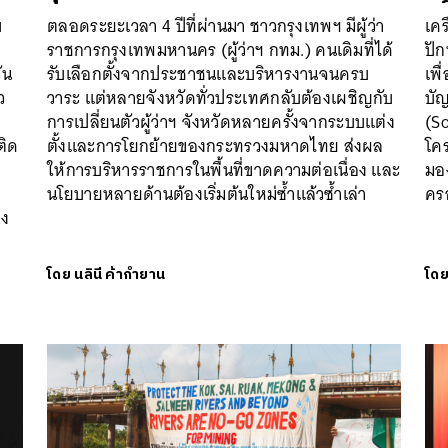
บ
ตลอดระยะเวลา 4 ปีที่ผ่านมา ชาวกรุงเทพฯ มีผู้ว่า
เค
ราชการกรุงเทพมหานคร (ผู้ว่าฯ กทม.) คนเดิมที่ได้
ปัก
ัน
รับเลือกตั้งจากประชาชนและบริหารงานจนครบ
เพื
ว
วาระ แต่หลายจังหวัดทั่วประเทศกลับต้องเผชิญกับ
บัญ
การเปลี่ยนตัวผู้ว่าฯ จังหวัดหลายครั้งจากระบบแต่ง
(S
ติด
ตั้งและการโยกย้ายของกระทรวงมหาดไทย ส่งผล
โคร
ให้การบริหารราชการในพื้นที่ขาดความต่อเนื่อง และ
มอง
นโยบายหลายด้านต้องเริ่มต้นใหม่ซ้ำแล้วซ้ำเล่า
คร
อง
โดย
นลินี ค้ากำยาน
โด