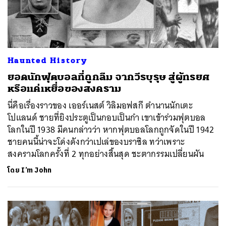
Haunted History
ยอดนักฟุตบอลที่ถูกลืม จากวีรบุรุษ สู่ผู้ทรยศ
หรือแค่เหยื่อของสงคราม
นี่คือเรื่องราวของ เออร์เนสต์ วิลิมอฟสกี ตำนานนักเตะ
โปแลนด์ ชายที่ยิงประตูเป็นกอบเป็นกำ เขาเข้าร่วมฟุตบอล
โลกในปี 1938 มีคนกล่าวว่า หากฟุตบอลโลกถูกจัดในปี 1942
ชายคนนี้น่าจะโด่งดังกว่าเปเล่ของบราซิล ทว่าเพราะ
สงครามโลกครั้งที่ 2 ทุกอย่างสิ้นสุด ชะตากรรมเปลี่ยนผัน
โดย
I’m John