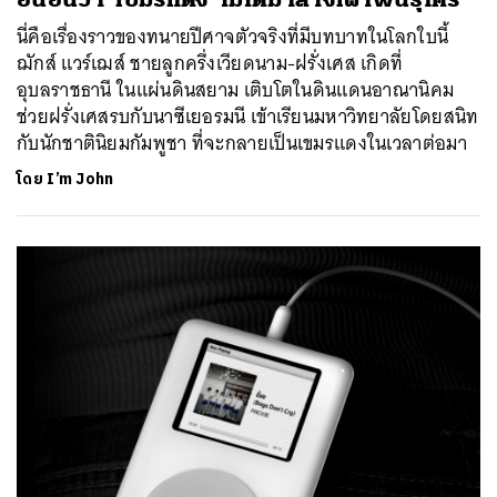
นี่คือเรื่องราวของทนายปีศาจตัวจริงที่มีบทบาทในโลกใบนี้
ฌักส์ แวร์เฌส์ ชายลูกครึ่งเวียดนาม-ฝรั่งเศส เกิดที่
อุบลราชธานี ในแผ่นดินสยาม เติบโตในดินแดนอาณานิคม
ช่วยฝรั่งเศสรบกับนาซีเยอรมนี เข้าเรียนมหาวิทยาลัยโดยสนิท
กับนักชาตินิยมกัมพูชา ที่จะกลายเป็นเขมรแดงในเวลาต่อมา
โดย
I’m John