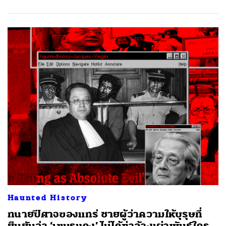
Haunted History
ทนายปีศาจของแทร่ ชายผู้ว่าความให้บุรุษที่
ยืนยันว่า ‘เขมรแดง’ ไม่ได้ฆ่าล้างเผ่าพันธุ์ใคร