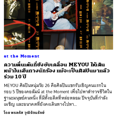
at the Moment
ความตื่นเต้นที่ยังขับเคลื่อน MEYOU ให้เดิน
หน้าในเส้นทางนักร้อง แม้จะเป็นศิลปินมาแล้ว
ร่วม 10 ปี
MEYOU ศิลปินหนุ่มวัย 26 คือศิลปินแขกรับเชิญคนแรกใน
รอบ 5 ปีของคอลัมน์ at the Moment เพื่อไปพาสำรวจชีวิตใน
ฐานะมนุษย์คนหนึ่ง ที่มีทั้งอดีตที่หล่อหลอม ปัจจุบันที่กำลัง
เผชิญ และอนาคตที่ยังคงเดินทางไปหา…
โดย
พรลภัส วุฒิรัตนรักษ์