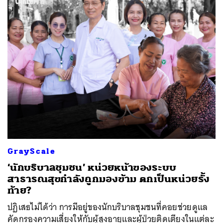
GrayScale
‘นักบริบาลชุมชน’ หน่วยหน้าของระบบ
สาธารณสุขกำลังถูกมองข้าม ตกเป็นหน่วยรั้ง
ท้าย?
ปฏิเสธไม่ได้ว่า การมีอยู่ของนักบริบาลชุมชนที่คอยช่วยดูแล
คัดกรองความเสี่ยงให้กับผู้สูงอายุและผู้ป่วยติดเตียงในแต่ละ