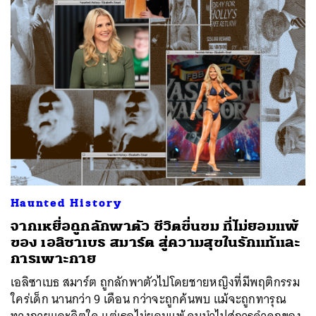
Haunted History
จากเหยื่อถูกลักพาตัว ชีวิตขื่นขม ที่ไม่ยอมแพ้
ของ เอลิซาเบธ สมาร์ต สู่ความสุขในรักแท้และ
การเพาะกาย
เอลิซาเบธ สมาร์ต ถูกลักพาตัวไปโดยชายหญิงที่มีพฤติกรรม
ใคร่เด็ก นานกว่า 9 เดือน กว่าจะถูกค้นพบ แม้จะถูกทารุณ