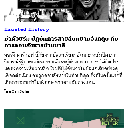
Haunted History
ฆ่าด้วยร่ม ปฏิบัติการสายลับหยามอังกฤษ กับ
การลอบสังหารข้ามชาติ
จอร์จี มาร์คอฟ ลี้ภัยจากบัลแกเรียมาอังกฤษ หลังเปิดปาก
วิจารณ์รัฐบาลเผด็จการ แม้จะอยู่ต่างแดน แต่เขาไม่ปิดปาก
แสดงความเห็นผ่านสื่อ โจมตีผู้มีอำนาจในบัลแกเรียอย่างดุ
เดือดต่อเนื่อง จนถูกลอบสังหารในท้ายที่สุด ซึ่งเป็นครั้งแรกที่
เกิดการลอบฆ่าในอังกฤษ จากสายลับต่างแดน
โดย
I’m John
ค้นหา
SHARE
TWEET
LINE
EMAIL