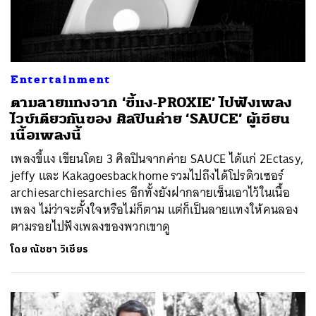
Entertainment
ตามลายแทงจาก ‘ขี้แง-PROXIE’ ไปฟังเพลง
ไวบ์เดียวกันของ ศิลปินค่าย ‘SAUCE’ ผู้เขียน
เนื้อเพลงนี้
เพลงขี้แง เขียนโดย 3 ศิลปินจากค่าย SAUCE ได้แก่ 2Ectasy,
jeffy และ Kakagoesbackhome รวมไปถึงได้โปรดิวเซอร์
archiesarchiesarchies อีกทั้งยังฝากลายเซ็นเอาไว้ในเนื้อ
เพลง ไม่ว่าจะตั้งใจหรือไม่ก็ตาม แต่ก็เป็นลายแทงให้คนลอง
ตามรอยไปฟังเพลงของพวกเขาดู
โดย
ณัชชา วิเชียร