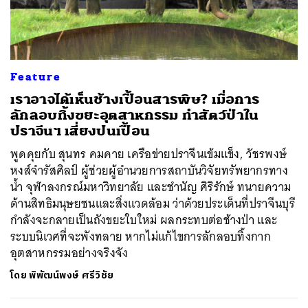
Feature
เราอาจได้เห็นช้างเปื้อนสารพิษ? เมื่อการ
ลักลอบทิ้งขยะอุตสาหกรรม ทำสัตว์ป่าใน
ปราจีนฯ เสี่ยงปนเปื้อน
พูดคุยกับ สุนทร คมคาย เครือข่ายปราจีนเข้มแข็ง, วัชรพงษ์
หงส์จำรัสศิลป์ ผู้ช่วยผู้อำนวยการสถาบันวิจัยทรัพยากรทาง
น้ำ จุฬาลงกรณ์มหาวิทยาลัย และชำนัญ ศิริรักษ์ ทนายความ
ด้านสิทธิมนุษยชนและสิ่งแวดล้อม ว่าด้วยประเด็นที่ปราจีนบุรี
กำลังจะกลายเป็นถังขยะใบใหม่ ผลกระทบต่อช้างป่า และ
ระบบนิเวศที่จะพังทลาย หากไม่แก้ไขการลักลอบทิ้งกาก
อุตสาหกรรมอย่างจริงจัง
โดย
พิพัฒน์พงษ์ ศรีวิชัย