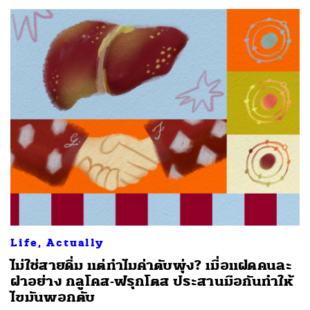
Life, Actually
ไม่ใช่สายดื่ม แต่ทำไมค่าตับพุ่ง? เมื่อแฝดคนละ
ฝาอย่าง กลูโคส-ฟรุกโตส ประสานมือกันทำให้
ไขมันพอกตับ