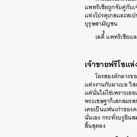
แพทริเซียถูกจับคู่กั
แห่งโปรตุเกสและสเปน 
บุรุษสามัญชน
เลดี้้ แพทริเซียแ
เจ้าชายฟริโซแห่
โอรสองค์กลางของ
แต่งงานกับมาเบล วิส
แต่นั่นไม่ใช่เพราะเธ
พระเชษฐาก็เสกสมรสกั
เคยเป็นแฟนเก่าของคล
นั่นเอง กระทั่งบรูอิ
สิ้นสุดลง
ค้