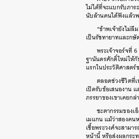
ไม่ได้ที่จะแบกรับภา
นับล้านคนได้ฟังแล้วพา
“ข้าพเจ้ายังไม่ล
เป็นรัชทายาทและกษัตริ
พระเจ้าจอร์จที่
ฐานันดรศักดิ์ใหม่ให้กับ
แรกในประวัติศาสตร์ขอ
ตลอดช่วงชีวิตที
เปิดรับข้อเสนองาน แต
ภรรยาของเขาเคยกล่าวถ
ชะตากรรมของเอ็ดเ
เมแกน แม้ว่าสองคนหล
เชื้อพระวงศ์จะสามาร
หน้านี้ หรือส่งผลกระ