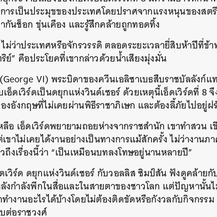
ระการเป็นประมุขของประเทศโดยปราศจากแรงหนุนของสตรีที
กันช็อก ขุ่นเคือง และรู้สึกคล้ายถูกทอดทิ้ง
ืม ไม่ว่าประเทศหรือจักรวรรดิ ตลอดระยะเวลายี่สิบห้าปีที่ข
ย์” คือประโยคที่เขากล่าวด้วยน้ำเสียงมุ่งมั่น
 6 (George VI) พระบิดาของควีนเอลิซาเบธสืบราชบัลลังก
เอ็ดเวิร์ดเป็นดยุกแห่งวินด์เซอร์ ด้วยเหตุนี้เอ็ดเวิร์ดที่ 8 
งอังกฤษที่ไม่เคยผ่านพิธีราชาภิเษก และต้องลี้ภัยไปอยู่ฝร
่เหลือ เอ็ดเวิร์ดพยายามถอยห่างจากราชสำนัก เขาทำสวน เ
่เขาไม่เคยได้งานอย่างเป็นทางการแม้สักครั้ง ไม่ว่างาน
ึงเรื่องนี้ว่า “เป็นเหมือนบทลงโทษอยู่นานหลายปี”
วิร์ด ดยุกแห่งวินด์เซอร์ กับวอลลิส ซิมป์สัน ฟังดูคล้ายก
ังกำลังพีกในสื่อและในสายตาของชาวโลก แต่ปัญหานั้นไม่ต
ถทำงานอะไรได้บ้างโดยไม่ต้องติดขัดหรือกังวลกับกิจกรร
ทบต่อราชวงศ์