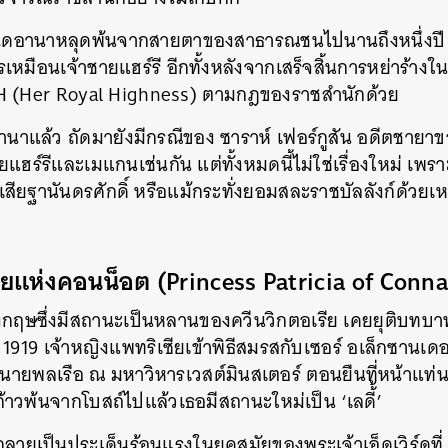
 ไดอานาหลุดพ้นจากสายตาของสาธารณชนไปนานถึงหนึ่งปี 
หมือนเจ้าชายแฮร์รี อีกทั้งหลังจากเสร็จสิ้นการหย่าร้างใน
RH (Her Royal Highness) ตามกฎของราชสำนักด้วย
านาแล้ว ถัดมายังมีกรณีของ ซาราห์ เฟอร์กูสัน อดีตชายาข
แฮร์รีและเมแกนเช่นกัน แต่ทั้งหมดนี้ไม่ใช่เรื่องใหม่ เพ
สียฐานันดรศักดิ์ หรือแม้กระทั่งยอมสละราชบัลลังก์ด้วยเ
ียแห่งคอนน็อต (Princess Patricia of Conn
งกฤษซึ่งมีสถานะเป็นหลานของควีนวิกตอเรีย เคยยุติบทบาท
1919 เจ้าหญิงแพทริเซียเข้าพิธีสมรสกับเซอร์ อเล็กซานเดอร
ายพลเรือ ณ มหาวิหารเวสต์มินสเตอร์ ตอนยืนที่หน้าแท่นพิ
้าวพ้นจากโบสถ์ไปแล้วเธอมีสถานะใหม่เป็น ‘เลดี้้’
กลายเป็นประเด็นร้อนแรงในยุคสมัยของพระเจ้าเอ็ดเวิร์ดที่ 