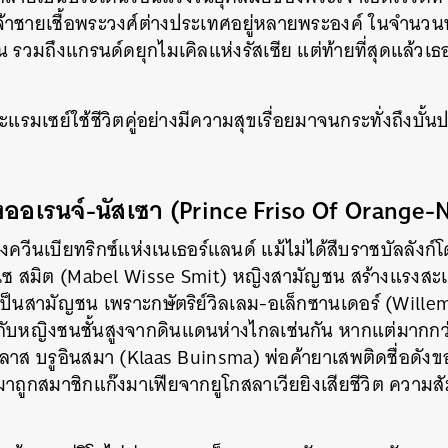
บเจ้าชายเชื้อพระวงศ์ต่างประเทศอยู่หลายพระองค์ ในจำนวนน
รวมถึงแกรนด์ดยุกไมเคิลแห่งรัสเซีย แต่ท้ายที่สุดแล้วเธอ
ละแรมเซย์ใช้ชีวิตคู่อย่างมีความสุขเรื่อยมาจนกระทั่งถึงบั้
งออเรนจ์-นัสเซา
(Prince Friso Of Orange-
ควีนเบียทริกซ์แห่งเนเธอร์แลนด์ แม้ไม่ได้สืบราชบัลลัง
เซ สมิต (Mabel Wisse Smit) หญิงสามัญชน สร้างแรงสะเ
อเป็นสามัญชน เพราะกษัตริย์วิลเลม-อเล็กซานเดอร์ (Willem
บหญิงชนชั้นสูงจากดินแดนห่างไกลเช่นกัน หากแต่มากกว่า
าส บรูอินสมา (Klaas Buinsma) พ่อค้ายาเสพติดชื่อดังข
นสมาถูกสมาชิกแก๊งมาเฟียจากยูโกสลาเวียยิงเสียชีวิต ความส
นหา