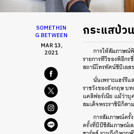
กระแสป่วน
SOMETHIN
G BETWEEN
MAR 13,
การให้สัมภาษณ์พ
2021
รายการทีวีของพิธีกรช
สถานีโทรทัศน์ซีบีเอสข
นั่นเพราะแฮร์รี
ราชวังของอังกฤษ บทสั
แคลิฟอร์เนีย แม้ว่าบุ
สมเด็จพระราชินีก็ตา
การสัมภาษณ์ครั้งน
ครั้งที่บีบีซีสัมภาษณ์
ชาร์ลส์ รวมถึงวิพากษ์