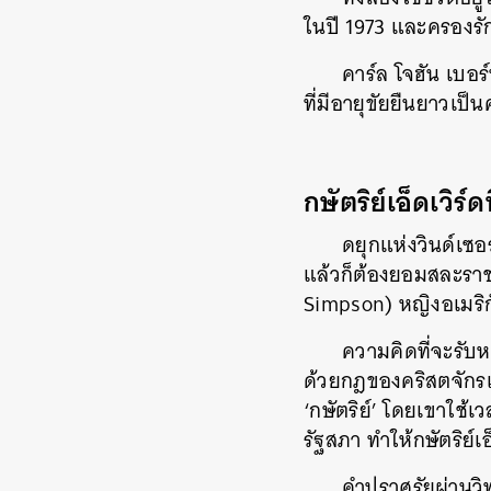
ในปี 1973 และครองรั
คาร์ล โจฮัน เบอร์
ที่มีอายุขัยยืนยาวเป
กษัตริย์เอ็ดเวิร์ดท
ดยุกแห่งวินด์เซอร
แล้วก็ต้องยอมสละราชสม
Simpson) หญิงอเมริ
ความคิดที่จะรับ
ด้วยกฎของคริสตจักรแ
‘กษัตริย์’ โดยเขาใช้
รัฐสภา ทำให้กษัตริย์
คำปราศรัยผ่านวิท