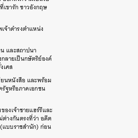
่เขารัก ชาวอังกฤษ
้าพเจ้าดำรงตำแหน่ง
์แทน และสถาปนา
จึงกลายเป็นกษัตริย์องค์
ั่งเศส
ขียนหนังสือ และพร้อม
ภาครัฐหรือภาคเอกชน
ับของเจ้าชายแฮร์รีและ
่างกันตรงที่ว่า อดีต
ม (แบบราชสำนัก) ก่อน