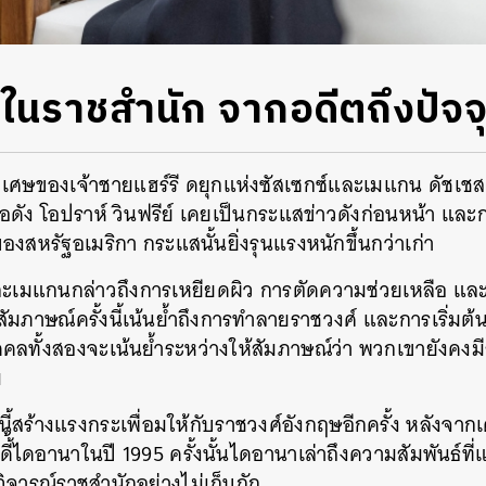
ในราชสำนัก จากอดีตถึงปัจจุ
ิเศษของเจ้าชายแฮร์รี ดยุกแห่งซัสเซกซ์และเมแกน ดัชเชส
ื่อดัง โอปราห์ วินฟรีย์ เคยเป็นกระแสข่าวดังก่อนหน้า แ
องสหรัฐอเมริกา กระแสนั้นยิ่งรุนแรงหนักขึ้นกว่าเก่า
และเมแกนกล่าวถึงการเหยียดผิว การตัดความช่วยเหลือ แล
มภาษณ์ครั้งนี้เน้นย้ำถึงการทำลายราชวงศ์ และการเริ่มต้น
คคลทั้งสองจะเน้นย้ำระหว่างให้สัมภาษณ์ว่า พวกเขายังคงมีส
ม
ี้สร้างแรงกระเพื่อมให้กับราชวงศ์อังกฤษอีกครั้ง หลังจากเค
เลดี้้ไดอานาในปี 1995 ครั้งนั้นไดอานาเล่าถึงความสัมพันธ์ที
วิจารณ์ราชสำนักอย่างไม่เก็บกัก