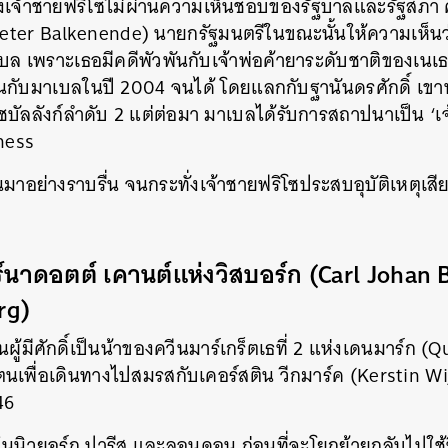
เจ้าชายฟริโซไม่ผ่านความเห็นชอบของรัฐบาลและรัฐสภา ครั้
SHARE
TWEET
LINE
EMAIL
eter Balkenende) นายกรัฐมนตรีในขณะนั้นให้ความเห็นว่า 
ล เพราะเธอมีคดีพัวพันกับเจ้าพ่อค้ายาระดับชาติของเนเธอ
งงานกับมาเบลในปี 2004 จนได้ โดยแลกกับฐานันดรศักดิ์ เข
บัลลังก์ลำดับ 2 แต่ต่อมา มาเบลได้รับการสถาปนาเป็น ‘เจ
ness
นมาอย่างราบรื่น จนกระทั่งเจ้าชายฟริโซประสบอุบัติเหตุเสี
ร์นาดอตต์ เคานต์แห่งวิสบอร์ก
(Carl Johan 
rg)
นผู้มีศักดิ์เป็นน้าของควีนมาร์เกร็ตเธที่ 2 แห่งเดนมาร์ก 
พื่อเดินทางไปสมรสกับเคอร์สติน วีกมาร์ค (Kerstin Wij
946
ยู่ในนิวยอร์ก ปารีส และลอนดอน ก่อนที่จะโยกย้ายกลับไปใช้ช