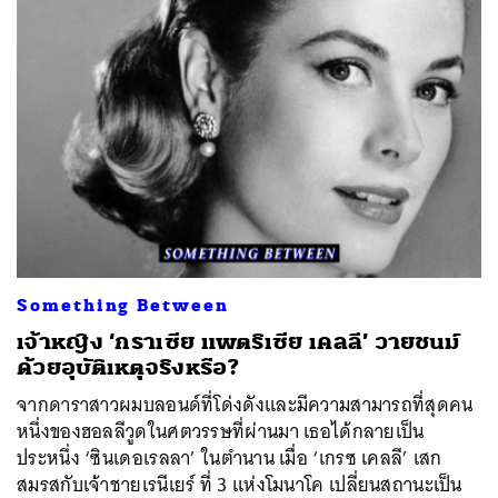
Something Between
เจ้าหญิง ‘กราเซีย แพตริเซีย เคลลี’ วายชนม์
ด้วยอุบัติเหตุจริงหรือ?
จากดาราสาวผมบลอนด์ที่โด่งดังและมีความสามารถที่สุดคน
หนึ่งของฮอลลีวูดในศตวรรษที่ผ่านมา เธอได้กลายเป็น
ประหนึ่ง ‘ซินเดอเรลลา’ ในตำนาน เมื่อ ‘เกรซ เคลลี’ เสก
สมรสกับเจ้าชายเรนีเยร์ ที่ 3 แห่งโมนาโค เปลี่ยนสถานะเป็น