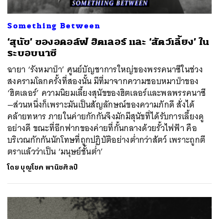
Something Between
‘สุนัข’ ของอดอล์ฟ ฮิตเลอร์ และ ‘สัตว์เลี้ยง’ ใน
ระบอบนาซี
ฉายา ‘รังหมาป่า’ ศูนย์บัญชาการใหญ่ของพรรคนาซีในช่วง
สงครามโลกครั้งที่สองนั้น มีที่มาจากความชอบหมาป่าของ
‘ฮิตเลอร์’ ความนิยมเลี้ยงสุนัขของฮิตเลอร์และพลพรรคนาซี
—ส่วนหนึ่งก็เพราะมันเป็นสัญลักษณ์ของความภักดี สั่งได้
คล้ายทหาร ภายในค่ายกักกันจึงมักมีสุนัขที่ได้รับการเลี้ยงดู
อย่างดี ขณะที่อีกฟากของค่ายที่กั้นกลางด้วยรั้วไฟฟ้า คือ
บริเวณกักกันนักโทษที่ถูกปฏิบัติอย่างต่ำกว่าสัตว์ เพราะถูกตี
ตราแล้วว่าเป็น ‘มนุษย์ชั้นต่ำ’
โดย
บุญโชค พานิชศิลป์