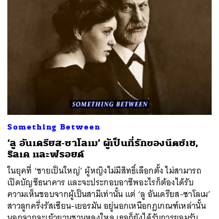
Something Between
‘ลู อันเดรียส-ซาโลเม’ ผู้เป็นที่รักของนีตซ์เช,
ริลเค และฟรอยด์
ในยุคที่ ‘ชายเป็นใหญ่’ ผู้หญิงไม่มีสิทธิ์เลือกตั้ง ไม่สามารถ
เปิดบัญชีธนาคาร และจะประกอบอาชีพอะไรก็ต้องได้รับ
ความเห็นชอบจากผู้เป็นสามีเท่านั้น แต่ ‘ลู อันเดรียส-ซาโลเม’
สาวลูกครึ่งรัสเซียน-เยอรมัน อยู่นอกเหนือกฎเกณฑ์เหล่านั้น
นอกจากจะเย้ายวนชวนหลงใหล เธอก็ยังได้รับการยอมรับ