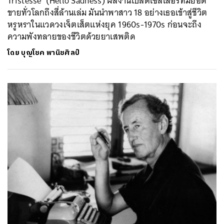
Tristesse’ (Hello Sadness) ผลงานเบสต์เซลเลอร์ที่มียอด
ขายทั่วโลกถึงสี่ล้านเล่ม มันนำพาสาว 18 อย่างเธอเข้าสู่ชีวิต
หรูหราในแวดวงเจ็ตเส็ตแห่งยุค 1960s-1970s ก่อนจะถึง
ความพังทลายของชีวิตด้วยยาเสพติด
โดย
บุญโชค พานิชศิลป์