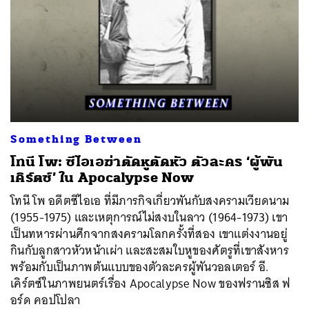
Something Between
โทนี โพ: ซีไอเอฆ่าตัดหูตัดหัว ตัวละคร ‘ผู้พัน
เคิร์ตซ์’ ใน Apocalypse Now
โทนี โพ อดีตซีไอเอ ที่มีภารกิจเกี่ยวพันกับสงครามเวียดนาม
(1955-1975) และเหตุการณ์ไม่สงบในลาว (1964-1973) เขา
เป็นทหารผ่านศึกจากสงครามโลกครั้งที่สอง เขาแต่งงานอยู่
กินกับลูกสาวหัวหน้าเผ่า และสะสมใบหูของศัตรูที่เขาสังหาร
พร้อมกับเป็นภาพต้นแบบของตัวละครผู้พันวอลเตอร์ อี.
เคิร์ตซ์ในภาพยนตร์เรื่อง Apocalypse Now ของฟรานซิส ฟ
อร์ด คอปโปลา