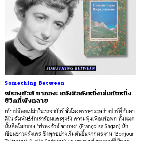
Something Between
ฟรองซัวส์ ซากอง: หนังสือดังหนึ่งเล่มกับหนึ่ง
ชีวิตที่พังทลาย
เท้าเปลือยเปล่าในรถจากัวร์ ชั่วโมงหรรษาระหว่างปาร์ตี้กับคา
สิโน สัมพันธ์รักเร่าร้อนและรุงรัง ความฟุ้งเฟ้อเพ้อพก ทั้งหมด
นั้นคือโลกของ ‘ฟรองซัวส์ ซากอง’ (Françoise Sagan) นัก
เขียนชาวฝรั่งเศส ซึ่งทุกอย่างเริ่มต้นขึ้นจากผลงาน ‘Bonjour