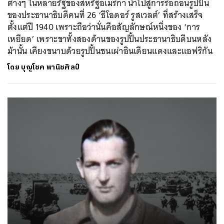
ต่างๆ ในหลายรัฐของสหรัฐอเมริกา นำไปสู่การรื้อถอนรูปปั้น
ของประธานาธิบดีคนที่ 26 ‘ธีโอดอร์ รูสเวลต์’ ที่สร้างเสร็จ
ตั้งแต่ปี 1940 เพราะถือว่านั่นคือสัญลักษณ์หนึ่งของ ‘การ
เหยียด’ เพราะขาทั้งสองด้านของรูปปั้นประธานาธิบดีบนหลัง
ม้านั้น เคียงขนาบด้วยรูปปั้นชนเผ่าอินเดียนแดงและแอฟริกัน
โดย
บุญโชค พานิชศิลป์
ค้นหา
SHARE
TWEET
LINE
EMAIL