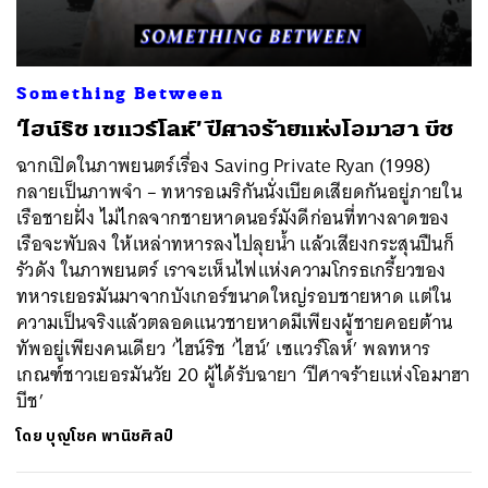
Something Between
‘ไฮน์ริช เซแวร์โลห์’ ปีศาจร้ายแห่งโอมาฮา บีช
ฉากเปิดในภาพยนตร์เรื่อง Saving Private Ryan (1998)
กลายเป็นภาพจำ – ทหารอเมริกันนั่งเบียดเสียดกันอยู่ภายใน
เรือชายฝั่ง ไม่ไกลจากชายหาดนอร์มังดีก่อนที่ทางลาดของ
เรือจะพับลง ให้เหล่าทหารลงไปลุยน้ำ แล้วเสียงกระสุนปืนก็
รัวดัง ในภาพยนตร์ เราจะเห็นไฟแห่งความโกรธเกรี้ยวของ
ทหารเยอรมันมาจากบังเกอร์ขนาดใหญ่รอบชายหาด แต่ใน
ความเป็นจริงแล้วตลอดแนวชายหาดมีเพียงผู้ชายคอยต้าน
ทัพอยู่เพียงคนเดียว ‘ไฮน์ริช ‘ไฮน์’ เซแวร์โลห์’ พลทหาร
เกณฑ์ชาวเยอรมันวัย 20 ผู้ได้รับฉายา ‘ปีศาจร้ายแห่งโอมาฮา
บีช’
โดย
บุญโชค พานิชศิลป์