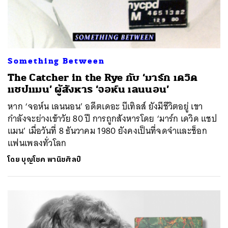
Something Between
The Catcher in the Rye กับ ‘มาร์ก เดวิด
แชปแมน’ ผู้สังหาร ‘จอห์น เลนนอน’
หาก ‘จอห์น เลนนอน’ อดีตเดอะ บีเทิลส์ ยังมีชีวิตอยู่ เขา
กำลังจะย่างเข้าวัย 80 ปี การถูกสังหารโดย ‘มาร์ก เดวิด แชป
แมน’ เมื่อวันที่ 8 ธันวาคม 1980 ยังคงเป็นที่จดจำและช็อก
แฟนเพลงทั่วโลก
โดย
บุญโชค พานิชศิลป์