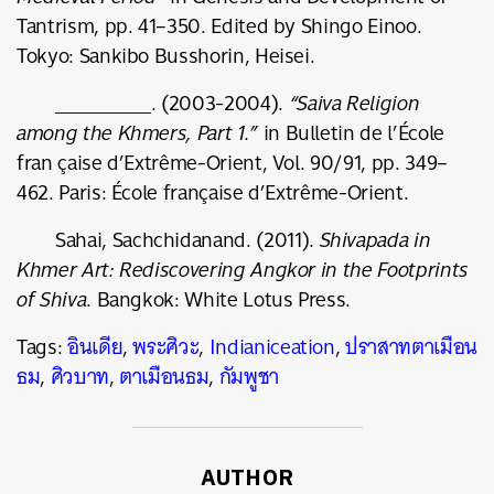
Tantrism, pp. 41–350. Edited by Shingo Einoo.
Tokyo: Sankibo Busshorin, Heisei.
_________. (2003-2004).
“Saiva Religion
among the Khmers, Part 1.”
in Bulletin de l’École
fran çaise d’Extrême-Orient, Vol. 90/91, pp. 349–
462. Paris: École française d’Extrême-Orient.
Sahai, Sachchidanand. (2011).
Shivapada in
Khmer Art: Rediscovering Angkor in the Footprints
of Shiva
. Bangkok: White Lotus Press.
Tags:
อินเดีย
,
พระศิวะ
,
Indianiceation
,
ปราสาทตาเมือน
ธม
,
ศิวบาท
,
ตาเมือนธม
,
กัมพูชา
AUTHOR