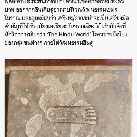
พิสดารถึงระยะต้นการขยายอาณาเขตศักดิ์สิทธิ์แห่งศิว
บาท ออกจากอินเดียสู่อาณาบริเวณวัฒนธรรมเขมร
โบราณ และดูเหมือนว่า
สกันทปุราณะ
น่าจะเป็นเครื่องมือ
ค้นหา
สำคัญที่ใช้เชื่อมโยงเอเชียตะวันออกเฉียงใต้ เข้ากับสิ่งที่
นักวิชาการเรียกว่า ‘The Hindu World’ โครงข่ายยึดโยง
SHARE
TWEET
LINE
EMAIL
ของกลุ่มชนต่างๆ ภายใต้วัฒนธรรมฮินดู