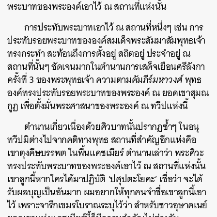
พระบาทของพระองค์เอาไว้ ณ สถานที่แห่งนั้น
การประทับพระบาทเอาไว้ ณ สถานที่หนึ่งๆ เช่น การ
ประทับรอยพระบาทขององค์สมเด็จพระสัมมาสัมพุทธเจ้า
ทรงกระทำ สะท้อนถึงการตั้งอยู่ สถิตอยู่ ประจำอยู่ ณ
สถานที่นั้นๆ ชัดเจนมากในตำนานการเสด็จเยือนศรีลังกา
ครั้งที่ 3 ของพระพุทธเจ้า ความตามคัมภีร์
มหาวงศ์
พุทธ
องค์ทรงประทับรอยพระบาทของพระองค์ ณ ยอดเขาสุมณ
กูฏ เพื่อตั้งมั่นพระศาสนาของพระองค์ ณ ทวีปแห่งนี้
ตำนานเกี่ยวเนื่องด้วยศิวบาทนั้นปรากฏซ้ำๆ ในอนุ
ทวีปมิต่างไปจากคติทางพุทธ สถานที่สำคัญอีกแห่งคือ
เขาตุงคีษบรรพต ในพื้นแคชเมียร์ ตำนานเล่าว่า พระศิวะ
ทรงประทับพระบาทของพระองค์เอาไว้ ณ สถานที่แห่งนั้น
เขาลูกนี้หากใครได้มาปฏิบัติ ‘ปศุปตะโยคะ’ เชื่อว่า จะได้
รับผลบุญเป็นอันมาก ผมอยากให้ทุกคนจำชื่อเขาลูกนี้เอา
ไว้ เพราะจารึกเขมรโบราณระบุไว้ว่า สำหรับชาวอุษาคเนย์