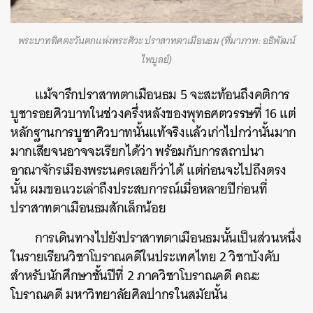
พระบาททิศตะวันตกแห่งพระศิวะ ปราสาทตาเมือนธม (ที่มาภาพ: อธิพัฒน์
ไพบูลย์)
แม้จารึกปราสาทตาเมือนธม 5 จะสะท้อนถึงคติการ
บูชารอยศิวบาทในช่วงครึ่งหลังของพุทธศตวรรษที่ 16 แต่
หลักฐานการบูชาศิวบาทนั้นแท้จริงแล้วเก่าไปกว่านั้นมาก
มากเสียจนอาจจะเรียกได้ว่า พร้อมกับการสถาปนา
อาณาจักรเมืองพระนครเลยก็ว่าได้ แต่ก่อนจะไปถึงตรง
นั้น ผมขอแวะเล่าถึงประสบการณ์เมื่อหลายปีก่อนที่
ปราสาทตาเมือนธมสักเล็กน้อย
การเดินทางไปยังปราสาทตาเมือนธมนั้นเป็นส่วนหนึ่ง
ในรายเรียนวิชาโบราณคดีในประเทศไทย 2 วิชาบังคับ
สำหรับนักศึกษาชั้นปีที่ 2 ภาควิชาโบราณคดี คณะ
โบราณคดี มหาวิทยาลัยศิลปากรในสมัยนั้น