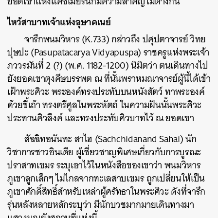
ยอดเขาแห่งแคชเมียร์นี้ก็มีความสำคัญไม่ต่างกัน
ไหว้สาบาทเจ้าแห่งอุษาคเนย์
จารึกพนมวิหาร (K.733) กล่าวถึง ปศุปตาจารย์ วิทย
ปุษปะ (Pasupatacarya Vidyapuspa) ราชครูแห่งพระเจ้า
ภววรมันที่ 2 (?) (พ.ศ. 1182-1200) นิมิตว่า ตนเดินทางไป
ยังยอดเขาตุงคีษบรรพต ณ ที่นั้นพราหมณาจารย์ผู้นี้ได้เข้า
เฝ้าพระศิวะ พระองค์ทรงประทับบนหนังสัตว์ ทาพระองค์
ด้วยขี้เถ้า ทรงตรีศูลในพระหัตถ์ ในความฝันนั้นพระศิวะ
ประทานศิวลึงค์ และทรงประทับศิวบาทไว้ ณ ยอดเขา
สัฉฉิทอนันทะ สาไฮ (Sachchidanand Sahai) นัก
วิชาการชาวอินเดีย ผู้เชี่ยวชาญพิเศษเกี่ยวกับการบูรณะ
ปราสาทเขมร ระบุเอาไว้ในหนังสือของเขาว่า พนมวิหาร
ภูเขาลูกเล็กๆ ไม่ไกลจากทะเลสาบเขมร ถูกเปลี่ยนให้เป็น
ภูเขาศักดิ์สิทธิ์สำหรับเหล่าผู้ศรัทธาในพระศิวะ ดังที่จารึก
รุ่นหลังหลายหลักระบุว่า มีนักบวชมากมายเดินทางมา
แสวงบุญยังสถานที่แห่งนี้