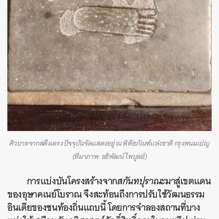
ศิวบาทจากสตึงเตรง ปัจจุบันจัดแสดงอยู่ ณ พิพิธภัณฑ์แห่งชาติ กรุงพนมเปญ
(ที่มาภาพ: อธิพัฒน์ ไพบูลย์)
การแบ่งบันโครงสร้างจาก
สกันทปุราณะ
มาสู่เขตแดน
ของอุษาคเนย์โบราณ จึงสะท้อนถึงการปรับใช้วัฒนธรรม
อินเดียของชนท้องถิ่นแถบนี้ โดยการจำลองสถานที่บาง