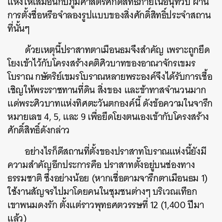
แห่งให้เสมือนกับภูมิศาสตร์ศักดิ์สิทธิ์ภายในอนุทวีป ผ่าน
การตั้งชื่อหรือจำลองรูปแบบของสิ่งศักดิ์สิทธิ์ประจำสถาน
ที่นั้นๆ
ด้วยเหตุนี้ปราสาทตาเมือนธมจึงสำคัญ เพราะถูกยึด
โยงเข้าไว้กับโครงสร้างคติศิวบาทของอาณาจักรเขมร
โบราณ กษัตริย์เขมรโบราณหลายพระองค์จึงได้รับการเชื้อ
เชิญให้พระราชทานที่ดิน สิ่งของ และข้าทาสจำนวนมาก
แด่พระศิวบาทแห่งทิศตะวันตกองค์นี้ ดังข้อความในจารึก
หมายเลข 4, 5, และ 9 เพื่อยึดโยงตนเองเข้ากับโครงสร้าง
ศักดิ์สิทธิ์ดังกล่าว
อย่างไรก็ดีสถานที่ตั้งของปราสาทโบราณแห่งนี้ยังมี
ความสำคัญอีกประการคือ ปราสาทตั้งอยู่บนช่องทาง
ธรรมชาติ ซึ่งอย่างน้อย (หากเชื่อตามจารึกตาเมือนธม 1)
ใช้งานสัญจรไปมาโดยคนในชุมชนต่างๆ บริเวณเทือก
เขาพนมดงรัก ตั้งแต่ราวพุทธศตวรรษที่ 12 (1,400 ปีมา
แล้ว)