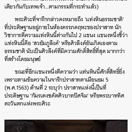
เดียวกันกับเทพเจ้า…ตามกรรมที่กระทําแล้ว)
พระศิวะที่จารึกกล่าวคงหมายถึง ‘แท่งหินธรรมชาติ’
ที่ประดิษฐานอยู่ภายในห้องครรภคฤหะของปราสาท นัก
วิชาการตีความแท่งหินนี้ต่างกันไป 2 แขนง แขนงหนึ่งชี้ว่า
แท่งหินนี้คือ ‘สวยัมภูลึงค์’ หรือศิวลึงค์อันเกิดเองตาม
ธรรมชาติ นับเป็นศิวลึงค์ที่มีความศักดิ์สิทธิ์ที่สุด มากกว่า
ที่สร้างโดยมนุษย์
ขณะที่อีกแขนงหนึ่งตีความว่า แท่นหินนี้ศักดิ์สิทธิ์ยิ่ง
เพราะตามข้อความในจารึกปราสาทตาเมือนธม 5
(พ.ศ.1563) ด้านที่ 2 ระบุว่า ปราสาทแห่งนี้เป็นที่
ประดิษฐาน ‘กัมรเตงชคัตศิวบาทปัศจิม’ หรือพระบาททิศ
ตะวันตกแห่งพระศิวะ