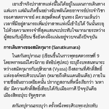
เอาเข้าจริงปราสาทแห่งนี้ไม่ได้อยู่ในแผนการเดินทาง
แต่แรก แต่มันเกิดขึ้นอย่างฉับพลันโดยอาจารย์ประจำวิชา
รองศาสตราจารย์ ​ดร.สฤษดิ์พงศ์ ขุนทรง มีความเห็นว่า
เวลาที่มีอยู่สามารถเพิ่มปราสาทแห่งนี้เข้าไปได้ วันนั้นระอุ
ไปด้วยความทรงจำที่สุดแสนจะประทับใจมากมายระหว่าง
ผู้สอนกับผู้เรียน ซึ่งยังคงฝั่งแน่นอยู่จวบจนถึงปัจจุบัน
การเดินทางของสนัตกุมาร (Sanatkumara)
ใน
สกันทปุราณะ
(เขียนขึ้นในราวพุทธศตวรรษที่ 9
โดยพราหมณ์ไศวนิกาย ลัทธิปศุปตะ) ระบุถึงบทสนทนาระ
หว่างสนัตกุมารกับฤษีวยาส (Vyasa) ถึงสถานที่ศักดิ์สิทธิ์
แห่งองค์พระศิวะบนโลก (หมายถึงดินแดนอินเดีย) ภายใน
รายชื่ออันยาวเหยียดนั้น ปรากฏสถานที่หนึ่งเรียกว่า ‘มหา
ลัย’ มีความศักดิ์สิทธิ์เทียบได้กับเมืองกาศี ปัจจุบันคือ
เมืองสิทธปุระ รัฐคุชราต
สกันทปุราณะ
ระบุว่า ครั้งหนึ่งพระศิวะทรงประทับ