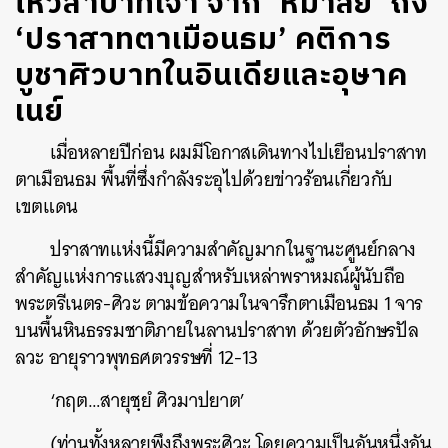
ไหว้สาบาทเจ้า จาก ‘หิมาลัย’ ถึง
‘ปราสาทตาเมือนธม’ คติการ
บูชาศิวบาทในอินเดียและอุษาค
เนย์
เมื่อหลายปีก่อน ผมมีโอกาสเดินทางไปเยือนปราสาท
ตาเมือนธม พื้นที่ซึ่งกำลังระอุไปด้วยข่าวร้อนเกี่ยวกับ
เขตแดน
ปราสาทแห่งนี้มีความสำคัญมากในฐานะศูนย์กลาง
สำคัญแห่งการแสวงบุญสำหรับเหล่าพราหมณ์ผู้นับถือ
พระตรีเนตร-ศิวะ ตามข้อความในจารึกตาเมือนธม 1 จาร
บนพื้นหินธรรมชาติภายในลานปราสาท ด้วยตัวอักษรปัล
ลวะ อายุราวพุทธศตวรรษที่ 12-13
‘กฤต…สายุชฺยํ ศิวมาปยาต’
(ท่านทั้งหลายพึงถึงพระศิวะ โดยความเป็นอันหนึ่งอัน