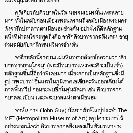
คติเกี่ยวกับศิวบาทในวัฒนธรรมเขมรนั้นแพร่หลาย
มาก ทั้งในสมัยก่อนเมืองพระนครจนถึงสมัยเมืองพระนคร
ดังจารึกปราสาทตาเมือนธมข้างต้น อย่างไรก็ดีหลักฐาน
หนึ่งที่น่าสนใจจะพูดถึงคือ จารึกศิวบาทจากสตึงเตรง อายุ
ร่วมสมัยกับจารึกพนมวิหารข้างต้น
จารึกหลักนี้จารบนแผ่นหินทรายด้วยข้อความว่า ‘ศิว
บาททฺวายามฺโภจมฺ’ (พระปัทมบาทแห่งพระศิวะเป็นเจ้า)
หลักฐานชิ้นนี้ถือว่าพิเศษมาก เนื่องจากเป็นหลักฐานซึ่งมี
รูป ‘พระบาท’ ชิ้นแรกในภูมิภาคเอเชียตะวันออกเฉียงใต้
ภาคพื้นทวีป ก่อนจะพบอีกในรุ่นถัดมา เช่น ศิวบาทจาก
กบาลสะเบียน และพระบาทแห่งตาเมือนธม
จอห์น กาย (John Guy) ภัณฑารักษ์ใหญ่ประจำ The
MET (Metropolitan Museum of Art) สรุปความเอาไว้
อย่างน่าสนใจว่า ศิวบาทจากสตึงเตรงเป็นตัวแทนอย่าง