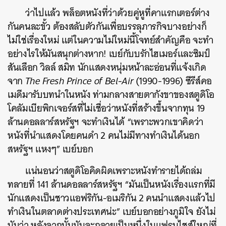
ว่าไปแล้ว พล็อตหนังที่ว่าด้วยคู่หูที่คาแรกเตอร์ต่าง
กันคนละขั้ว ต้องสลับตัวกันเพื่อบรรลุภารกิจบางอย่างก็
ไม่ใช่เรื่องใหม่ แต่ในความไม่ใหม่นี้โจทย์สำคัญคือ จะทำ
อย่างไรให้มันสนุกต่างหาก! เบย์กับบรักไฮเมอร์และซิมป์
สันเลือก วิลล์ สมิท นักแสดงหนุ่มหน้าละอ่อนที่แจ้งเกิด
จาก
The Fresh Prince of Bel-Air
(1990-1996) ซีรีส์คอ
เมดีมารับบทนำในหนัง ท่ามกลางสายตากังขาของสตูดิโอ
โคลัมเบียพิกเจอร์สที่ไม่เชื่อว่าหนังที่สร้างขึ้นจากทุน 19
ล้านดอลลาร์สหรัฐฯ จะทำเงินได้ “เพราะพวกเขาคิดว่า
หนังที่นำแสดงโดยคนดำ 2 คนไม่มีทางทำเงินได้นอก
สหรัฐฯ แหงๆ” เบย์บอก
แน่นอนว่าสตูดิโอคิดผิดเพราะหนังทำรายได้ถล่ม
ทลายที่ 141 ล้านดอลลาร์สหรัฐฯ “มันเป็นหนังเรื่องแรกที่มี
นักแสดงเป็นชาวแอฟริกัน-อเมริกัน 2 คนนำแสดงแล้วไป
ทำเงินในตลาดต่างประเทศน่ะ” เบย์บอกอย่างภูมิใจ ยังไม่
นับว่า หลังจากนั้นมันจะกลายเป็นหนึ่งในแฟรนไชส์ใหญ่ที่