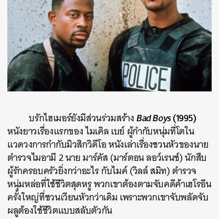
ค้นหา
Bad Boys
(1995)
บรักไฮเมอร์ยังมีส่วนร่วมสร้าง
SHARE
TWEET
LINE
EMAIL
หนังยาวเรื่องแรกของ ไมเคิล เบย์ ผู้กำกับหนุ่มที่โตใน
แวดวงการกำกับมิวสิกวิดีโอ หนังเล่าเรื่องชวนหัวของนาย
ตำรวจไมอามี 2 นาย มาร์คัส (มาร์ตอน ลอว์เรนซ์) นักสืบ
ผู้รักครอบครัวยิ่งกว่าอะไร กับไมค์ (วิลล์ สมิท) ตำรวจ
หนุ่มหล่อที่ใช้ชีวิตสุดหรู พวกเขาต้องตามจับคดีค้าเฮโรอีน
ครั้งใหญ่ที่ชวนเวียนหัวกว่าเดิม เพราะพวกเขาจับพลัดจับ
ผลูต้องใช้ชีวิตแบบสลับตัวกัน