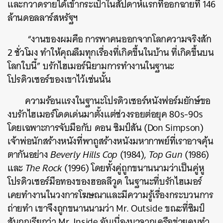
และกวาดรายได้เข้ากระเป๋าในสัปดาห์แรกที่ออกฉายที่ 146
ล้านดอลลาร์สหรัฐฯ
“งานของผมคือ การพาคนออกจากโลกความจริงสัก
2 ชั่วโมง ทำให้คุณลืมทุกเรื่องที่เกิดขึ้นในบ้าน ที่เกิดขึ้นบน
โลกใบนี้” บรักไฮเมอร์นิยามการทำงานในฐานะ
โปรดิวเซอร์ของเขาไว้เช่นนั้น
ความร้อนแรงในฐานะโปรดิวเซอร์หนังฟอร์มยักษ์ขอ
งบรักไฮเมอร์โดดเด่นมาตั้งแต่ช่วงรอยต่อยุค 80s-90s
โดยเฉพาะการจับมือกับ ดอน ซิมป์สัน (Don Simpson)
เจ้าพ่อนักสร้างหนังที่พาถูสร้างหนังมหากาพย์ที่เราอาจคุ้น
ตากันอย่าง
Beverly Hills Cop
(1984),
Top Gun
(1986)
และ
The Rock
(1996) โดยทั้งคู่ถูกขนานนามว่าเป็นคู่หู
โปรดิวเซอร์มือทองของฮอลลีวูด ในฐานะที่บรักไฮเมอร์
เคยทำงานในวงการโฆษณาและมีความรู้เรื่องกระบวนการ
ถ่ายทำ เขาจึงถูกขนานนามว่า Mr. Outside ขณะที่ซิมป์
สันถูกเรียกว่า Mr. Inside อันเนื่องมาจากเครือข่ายคนทำ