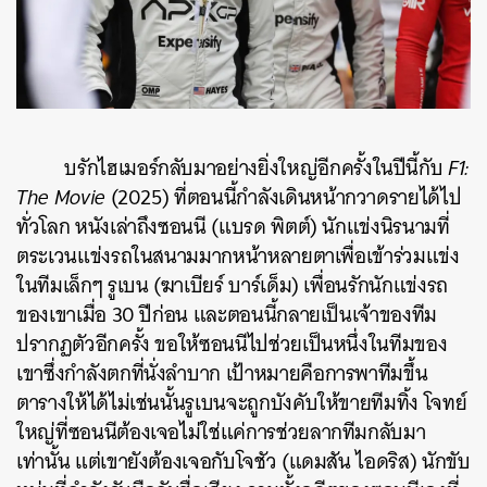
บรักไฮเมอร์กลับมาอย่างยิ่งใหญ่อีกครั้งในปีนี้กับ
F1:
The Movie
(2025)
ที่ตอนนี้กำลังเดินหน้ากวาดรายได้ไป
ทั่วโลก หนังเล่าถึงซอนนี (แบรด พิตต์) นักแข่งนิรนามที่
ตระเวนแข่งรถในสนามมากหน้าหลายตาเพื่อเข้าร่วมแข่ง
ในทีมเล็กๆ รูเบน (ฆาเบียร์ บาร์เด็ม) เพื่อนรักนักแข่งรถ
ของเขาเมื่อ 30 ปีก่อน และตอนนี้กลายเป็นเจ้าของทีม
ปรากฏตัวอีกครั้ง ขอให้ซอนนีไปช่วยเป็นหนึ่งในทีมของ
เขาซึ่งกำลังตกที่นั่งลำบาก เป้าหมายคือการพาทีมขึ้น
ตารางให้ได้ไม่เช่นนั้นรูเบนจะถูกบังคับให้ขายทีมทิ้ง โจทย์
ใหญ่ที่ซอนนีต้องเจอไม่ใช่แค่การช่วยลากทีมกลับมา
เท่านั้น แต่เขายังต้องเจอกับโจชัว (แดมสัน ไอดริส) นักขับ