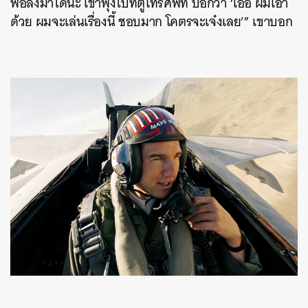
พอลงมาได้นะ เขาพุ่งไปที่ตู้โทรศัพท์ บอกว่า ‘เออ ผมเอา
ด้วย ผมจะเล่นเรื่องนี้ ชอบมาก โคตรจะเจ๋งเลย’” เขาบอก