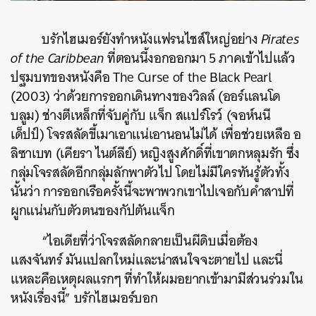
บรักไฮเมอร์ยังทำหนังแฟรนไชส์ใหญ่อย่าง
Pirates
of the Caribbean
ที่ตอนนี้งอกออกมา 5 ภาคเข้าไปแล้ว
ปฐมบทของหนังคือ
The Curse of the Black Pearl
(2003) ว่าด้วยการออกเดินทางของวิลล์ (ออร์แลนโด
บลูม) ช่างตีเหล็กที่จับคู่กับ แจ็ก สแปร์โรว์ (จอห์นนี
เด็ปป์) โจรสลัดขี้เมาเอาแน่เอานอนไม่ได้ เพื่อช่วยเหลือ อ
ลิซาเบท (เคียรา ไนต์ลีย์) หญิงสูงศักดิ์ที่เขาตกหลุมรัก ซึ่ง
กลุ่มโจรสลัดอีกกลุ่มลักพาตัวไป โดยไม่มีใครทันรู้ตัวทั้ง
นั้นว่า การออกเรือครั้งนี้จะพาพวกเขาไปเจอกับคำสาปที่
ผูกแน่นกับตัวตนของกัปตันแจ็ก
“ไอเดียที่ว่าโจรสลัดกลายเป็นผีดิบเมื่อต้อง
แสงจันทร์ มันแปลกใหม่และน่าสนใจจะตายไป และนี่
แหละคือเหตุผลแรกๆ ที่ทำให้ผมอยากเข้ามามีส่วนร่วมใน
หนังเรื่องนี้” บรักไฮเมอร์บอก