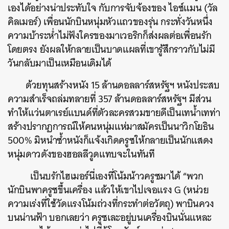
เองได้อย่างน่าประทับใจ กับการจับจ้องของ ไอซ์แมน (วัล
คิลเมอร์) เพื่อนนักบินหนุ่มหัวแถวของรุ่น กระทั่งวันหนึ่ง
ความบ้าระห่ำไม่ฟังใครของมาเวอริกก็ส่งผลต่อเพื่อนรัก
โดยตรง ยังผลให้กลายเป็นบาดแผลที่เขารู้สึกราวกับไม่มี
วันกลับมาเป็นเหมือนเดิมได้
ด้วยทุนสร้างหนัง 15 ล้านดอลลาร์สหรัฐฯ หนังประสบ
ความสำเร็จถล่มทลายที่ 357 ล้านดอลลาร์สหรัฐฯ มีส่วน
ทำให้แว่นตาเรย์แบนด์ที่ตัวละครสวมขายดีเป็นเทน้ำเทท่า
สร้างปรากฏการณ์ให้คนหนุ่มแห่มาสมัครเป็นนาวิกโยธิน
500% มิหนำซ้ำหนังก็แจ้งเกิดครูซให้กลายเป็นนักแสดง
หนุ่มดาวดังของฮอลลีวูดแทบจะในทันที
เป็นบรักไฮเมอร์นี่เองที่โน้มน้าวครูซมาได้ “พวก
นักบินพาครูซขึ้นเครื่อง แล้วให้เขาไปเจอแรง G (หน่วย
ความเร่งที่ใช้วัดแรงโน้มถ่วงที่กระทำต่อวัตถุ) พาบินควง
บนน่านฟ้า บอกเลยว่า ครูซเละอยู่บนเครื่องบินนั่นแหละ