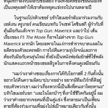
หนุ่มที่กำลังรับมือกับชื่อเสียง รวมทั้งอดีตของซอนนีเองที่
เป็นเหตุผลทำให้เขาต้องหยุดแข่งรถไปนานหลายปี
ในฐานะโปรดิวเซอร์ บรักไฮเมอร์กลับมาร่วมงานกับ
เอห์เรน ครูเกอร์ คนเขียนบทกับ โจเซฟ โคซินสกี ผู้กำกับที่
คุ้นมือกันแล้วจาก
Top Gun: Maverick
และว่าไป เส้น
เรื่องของ
F1: The Movie
ก็อาจไม่ต่างจาก
Top Gun:
Maverick
มากนัก โดยเฉพาะในแง่การสำรวจบาดแผลใน
อดีตของตัวละครหลัก การไถ่คืนความรุ่งโรจน์และการ
ต้องรับมือกับคนรุ่นใหม่ ทั้งยังเป็นหนังฟอร์มยักษ์ที่ใช้พลัง
นักแสดงแถวหน้าของฮอลลีวูดในการดึงคนดูเหมือนกัน
“ผมว่าเราต่างชอบเรื่องการได้รับโอกาสที่ 2 กันทั้งนั้น
อยากไถ่คืนความผิดบาปบางอย่าง อยากมีทีมเวิร์กที่ดีอยู่
รอบตัวพวกเขา ผมว่าเรื่องพวกนี้เป็นสิ่งที่คนเราโหยหานะ”
บรักไฮเมอร์บอก “และในโลกบ้าๆ ที่เราใช้ชีวิตกันอยู่นี้ ผม
ว่าเราต่างอยากเจอคนที่เป็นคู่แข่ง ซึ่งกลายมาเป็นเพื่อน
ตายที่ต้องร่วมงานเพื่อมุ่งไปสู่เป้าหมายเดียวกันทั้งนั้น