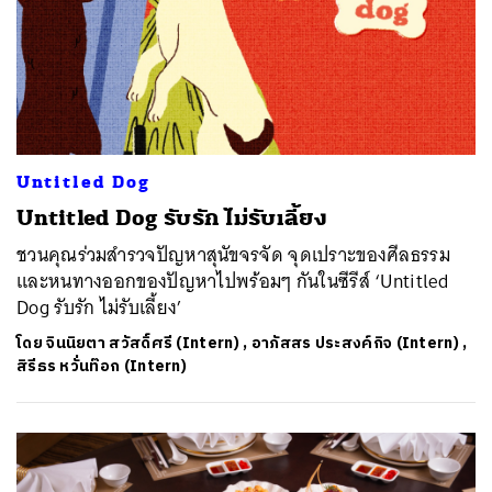
Untitled Dog
Untitled Dog รับรัก ไม่รับเลี้ยง
ชวนคุณร่วมสำรวจปัญหาสุนัขจรจัด จุดเปราะของศีลธรรม
และหนทางออกของปัญหาไปพร้อมๆ กันในซีรีส์ ‘Untitled
Dog รับรัก ไม่รับเลี้ยง’
โดย
จินนิยตา สวัสดิ์ศรี (Intern)
,
อาภัสสร ประสงค์กิจ (Intern)
,
สิรีธร หวั่นท๊อก (Intern)