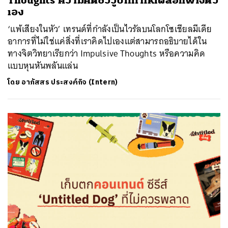
Thoughts ความคิดชั่ววูบที่ทำให้เผลอแพ้ใจตัว
เอง
‘แพ้เสียงในหัว’ เทรนด์ที่กำลังเป็นไวรัลบนโลกโซเชียลมีเดีย
อาการที่ไม่ใช่แค่สิ่งที่เราคิดไปเองแต่สามารถอธิบายได้ใน
ทางจิตวิทยาเรียกว่า Impulsive Thoughts หรือความคิด
แบบหุนหันพลันแล่น
โดย
อาภัสสร ประสงค์กิจ (Intern)
ค้นหา
SHARE
TWEET
LINE
EMAIL