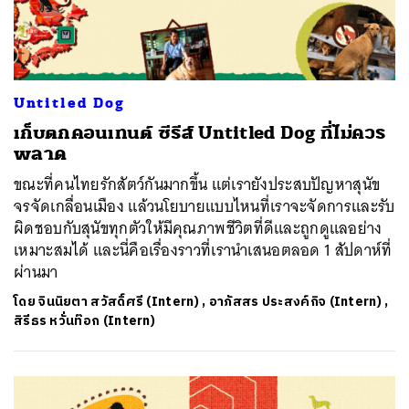
Untitled Dog
เก็บตกคอนเทนต์ ซีรีส์ Untitled Dog ที่ไม่ควร
พลาด
ขณะที่คนไทยรักสัตว์กันมากขึ้น แต่เรายังประสบปัญหาสุนัข
จรจัดเกลื่อนเมือง แล้วนโยบายแบบไหนที่เราจะจัดการและรับ
ผิดชอบกับสุนัขทุกตัวให้มีคุณภาพชีวิตที่ดีและถูกดูแลอย่าง
เหมาะสมได้ และนี่คือเรื่องราวที่เรานำเสนอตลอด 1 สัปดาห์ที่
ผ่านมา
โดย
จินนิยตา สวัสดิ์ศรี (Intern)
,
อาภัสสร ประสงค์กิจ (Intern)
,
สิรีธร หวั่นท๊อก (Intern)