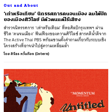
Out and About
‘เท่าหรือเทียม’ นิทรรศการคนจนเมือง ลมใต้ปีก
ของเมืองศิวิไลซ์ มีตัวตนแต่ไร้เสียง
สำรวจนิทรรศการ ‘เท่าหรือเทียม’ ที่หอศิลป์กรุงเทพฯ ผ่าน
ชีวิต ‘คนจนเมือง’ ฟันเฟืองของความศิวิไลซ์ สารคดีน้ำดีจาก
The Active Thai PBS พร้อมชวนตั้งคำถามเกี่ยวกับระบบเชิง
โครงสร้างที่อาจนำไปสู่ความเหลื่อมล้ำ
โดย
สิรีธร หวั่นท๊อก (Intern)