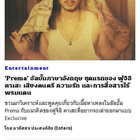
Entertainment
‘Prema’ อัลบั้มภาษาอังกฤษ ชุดแรกของ ฟูจิอิ
คาเสะ เสียงดนตรี ความรัก และการสื่อสารไร้
พรมแดน
ชวนมาวิเคราะห์และพูดคุยเกี่ยวกับเนื้อหาเพลงในอัลบั้ม
Prema กับแนวคิดของฟูจิอิ คาเสะที่อยากจะเล่าออกมาแบบ
Exclucive
โดย
อาภัสสร ประสงค์กิจ (Intern)