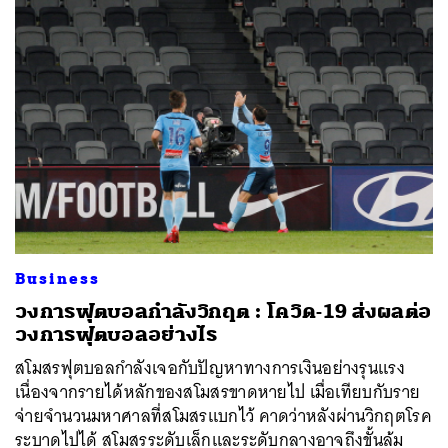
Business
วงการฟุตบอลกำลังวิกฤต : โควิด-19 ส่งผลต่อ
วงการฟุตบอลอย่างไร
สโมสรฟุตบอลกำลังเจอกับปัญหาทางการเงินอย่างรุนแรง
เนื่องจากรายได้หลักของสโมสรขาดหายไป เมื่อเทียบกับราย
จ่ายจำนวนมหาศาลที่สโมสรแบกไว้ คาดว่าหลังผ่านวิกฤตโรค
ระบาดไปได้ สโมสรระดับเล็กและระดับกลางอาจถึงขั้นล้ม