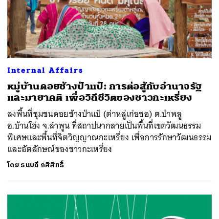
Internal Affairs
หมู่บ้านดอยช้างป่าแป๋: การต่อสู้กับอำนาจรัฐ
และมายาคติ เพื่อวิถีชีวิตของชาวกะเหรี่ยง
ลงพื้นที่ชุมชนดอยช้างป่าแป๋ (ต่าหลู่เก่อชอ) ต.ป่าพลู
อ.บ้านโฮ่ง จ.ลำพูน ที่สถาปนากลายเป็นพื้นที่เขตวัฒนธรรม
พิเศษและพื้นที่จิตวิญญาณกะเหรี่ยง เพื่อการรักษาวัฒนธรรม
และอัตลักษณ์ของชาวกะเหรี่ยง
โดย
ธนบดี กสิสิทธิ์