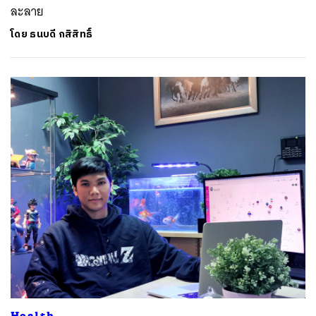
ละลาย
โดย
ธนบดี กสิสิทธิ์
Health