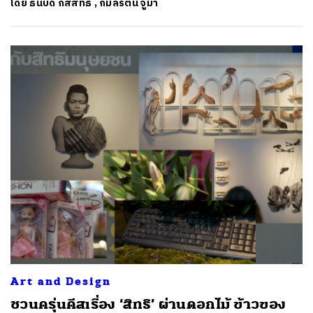
โดย
ธนบดี กสิสิทธิ์
,
กมลรัตน์ จูมา
Art and Design
ชวนครุ่นคีสเรื่อง ‘สิทธิ’ ผ่านดอกไม้ ข้าวของ