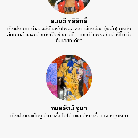
ธนบดี กสิสิทธิ์
เด็กฝึกงานเจ้าของคีย์บอร์ดไฟลุก ชอบเล่นกล้อง (ฟิล์ม) ดูหนัง
เล่นเกมส์ และกลัวเมียเป็นชีวิตจิตใจ แม้แต่วันพระวันเจ้าก็ไม่เว้น
กันเลยทีเดียว
กมลรัตน์ จูมา
เด็กฝึกเดอะโมจู มีแมวชื่อ โมโม่ มะลิ มีหมาชื่อ เฮง หยุกหยุย