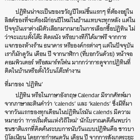
ปฏิทินน่าจะเป็นของขวัญปีใหม่ชิ้นแรกๆ ที่ต้องอยู่ใน
ลิสต์ของที่จะต้องมีก่อนปีใหม่ในบ้านแทบจะทุกหลัง
แต่ใน
ปัจจุบันเราต่างมีตัวเลือกมากมายในการเลือกซื้อปฏิทิน
ไม่
ว่าจะแบบตั้งโต๊ะ
ติดผนัง
หรือบางทีก็ได้มาฟรี จากการ
แจกของห้างร้าน ธนาคาร หรือองค์กรต่างๆ แต่ในปัจจุบัน
เราก็มักดูวัน เดือน ปี จากนาฬิกา (ที่บอกวันด้วย) หน้าจอ
คอมพิวเตอร์ หรือสมาร์ทโฟน มากกว่าการดูจากปฏิทินที่
ติดในบ้านหรือตั้งไว้บนโต๊ะทำงาน
ที่มาของ
‘
ปฏิทิน
’
ปฏิทิน
หรือในภาษาอังกฤษ
Calendar
มีรากศัทพ์มา
จากภาษาละตินคำว่า
‘calends’
และ
‘kalends’
ซึ่งมีที่มา
จากวันแรกของทุกเดือนในปฏิทินโรมัน
calends
มีความ
หมายว่า
‘
การเริ่มต้นแห่งวิถีใหม่
’
นักโบราณคดีค้นพบว่า
ชนชาติแรกที่คิดค้นระบบการนับวันแบบปฏิทินคือ
ชาวบา
บิโลเนียน
โดยการกำหนดวัน
เดือน
ปี
จากการสังเกตระยะ