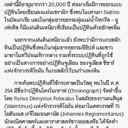
เหล่านี้มีอายุมากกว่า
20,000
ปี
ต่อมาเริ่มมีการออกแบบ
ปฏิทินโดยเขียนลงแผ่นเซรามิก
ซึ่งพบในเตาเผา
Slatino
ในบัลแกเรีย
และในกลุ่มอารยธรรมลุ่มแม่น้ำไทกรีส
–
ยู
เฟรตีส
ก็มีแผ่นดินเหนียวที่เขียนเป็นปฏิทินด้วยอักษรลิ่ม
นอกจากแผ่นดินเหนียวแล้ว
ยังพบว่ามีการแกะสลัก
หินเป็นปฏิทินซึ่งพบในกลุ่มอารยธรรมอียิปต์
และชาว
มายาในทวีปอเมริกากลาง
รวมทั้งระบบปฏิทินที่ถูกใช้
อย่างเป็นทางการอย่างปฏิทินจูเลียน
ของจูเลียส
ซีซาร์
แห่งจักรวรรดิโรมัน
ก็แกะสลักไว้บนกำแพงหิน
การค้นพบปฏิทินที่ใช้กระดาษเป็นวัสดุ
พบในปี
ค
.
ศ
.
354
มีชื่อว่าปฏิทินโครโนกราฟ (
Chronograph)
จัดทำขึ้น
โดย
Furius Dionysius Folocalus
ในสมัยของวาเลนตินุส
(Valentinus)
แห่งจักรวรรดิโรมัน
ต่อมาในศตวรรษที่
15
โยฮันเนส
เรจีโอมอนตานัส
(Johannes Regiomontanus)
นักคณิตศาสตร์และดาราศาสตร์ชาวออสเตรีย
ได้จัดทำ