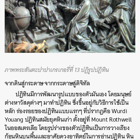
ภาพพระสันตะปาปาเกรเกอรี่ที่
13
ปฏิรูปปฏิทิน
จากดินสู่กระดาษ
จากกระดาษสู่ดิจิทัล
ปฏิทินมีการพัฒนารูปแบบของตัวมันเอง
โดยมนุษย์
ต่างหาวัสดุต่างๆ มาทำปฏิทิน
ซึ่งขึ้นอยู่กับวิธีการใช้เป็น
หลัก
ร่องรอยของปฏิทินแบบแรกๆ
ที่ปรากฏคือ
Wurdi
Youang
ปฏิทินสมัยยุคหินเก่า
ตั้งอยู่ที่
Mount Rothwell
ในออสเตรเลีย
โดยรูปร่างของตัวปฏิทินเป็นการวางเรียง
ก้อนหินบนพื้นและอาศัยดวงอาทิตย์ในการอ่านปฏิทิน
หิน