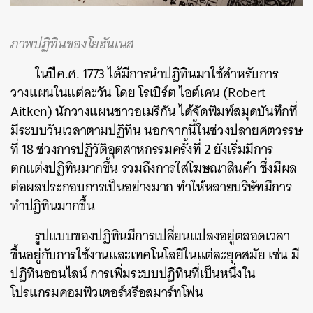
ภาพปฏิทินของโยฮันเนส
ในปีค
.
ศ
. 1773
ได้มีการนำปฏิทินมาใช้สำหรับการ
วางแผนในแต่ละวัน
โดย
โรเบิร์ต
ไอต์เคน
(Robert
Aitken)
นักวางแผนชาวอเมริกัน
ได้จัดพิมพ์สมุดบันทึกที่
มีระบบวันเวลาตามปฏิทิน
นอกจากนี้ในช่วงปลายศตวรรษ
ที่
18
ช่วงการปฏิวัติอุตสาหกรรมครั้งที่
2
ยังเริ่มมีการ
ตกแต่งปฏิทินมากขึ้น
รวมถึงการใส่โฆษณาสินค้า
ซึ่งมีผล
ต่อผลประกอบการเป็นอย่างมาก
ทำให้หลายบริษัทมีการ
ทำปฏิทินมากขึ้น
รูปแบบของปฏิทินมีการเปลี่ยนแปลงอยู่ตลอดเวลา
ขึ้นอยู่กับการใช้งานและเทคโนโลยีในแต่ละยุคสมัย
เช่น มี
ปฏิทินออนไลน์
การเพิ่มระบบปฏิทินที่เป็นหนึ่งใน
โปรแกรมคอมพิวเตอร์หรือสมาร์ทโฟน