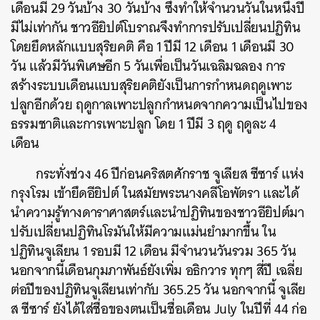
เดือนมี
29
วันบ้าง
30
วันบ้าง
ซึ่งทำให้จำนวนวันในหนึ่งปี
มีไม่เท่ากัน ชาวอียิปต์โบราณจึงทำการปรับเปลี่ยนปฏิทิน
โดยยึดหลักแบบสุริยคติ
คือ
1
ปีมี
12
เดือน
1
เดือนมี
30
วัน
แล้วมีวันพิเศษอีก
5
วันเพื่อเป็นวันเฉลิมฉลอง
การ
สร้างระบบเดือนแบบสุริยคติยังเป็นการกำหนดฤดูเพาะ
ปลูกอีกด้วย
ฤดูกาลเพาะปลูกกำหนดจากความเป็นไปของ
ธรรมชาติและการเพาะปลูก
โดย
1
ปีมี
3
ฤดู
ฤดูละ
4
เดือน
กระทั่งช่วง
46
ปีก่อนคริสตศักราช
จูเลียส
ซีซาร์ แห่ง
กรุงโรม
เข้ายึดอียิปต์
ในสมัยพระนางคลีโอพัตรา
และได้
นำความรู้ทางดาราศาสตร์และนำปฏิทินของชาวอียิปต์มา
ปรับเปลี่ยนปฏิทินโรมันให้มีความแม่นยำมากขึ้น
ใน
ปฏิทินจูเลียน
1
รอบมี
12
เดือน
มีจำนวนวันรวม
365
วัน
นอกจากนี้เดือนกุมภาพันธ์ยังเพิ่ม
อธิกวาร
ทุกๆ
สี่ปี
เฉลี่ย
ต่อปีของปฏิทินจูเลียนเท่ากับ
365.25
วัน
นอกจากนี้
จูเลีย
ส
ซีซาร์
ยังได้ใส่ชื่อของตนเป็นชื่อเดือน
July
ในปีที่
44
ก่อ