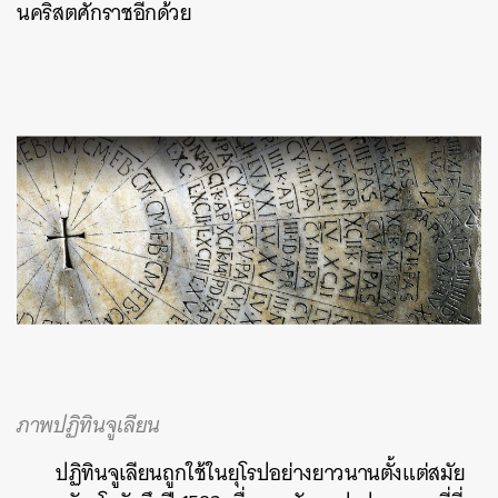
นคริสตศักราชอีกด้วย
ภาพปฏิทินจูเลียน
ปฏิทินจูเลียนถูกใช้ในยุโรปอย่างยาวนานตั้งแต่สมัย