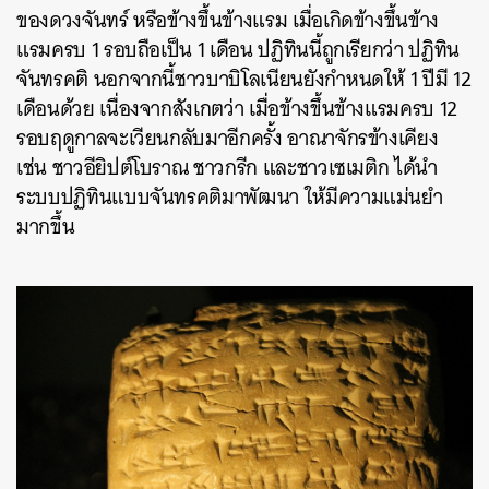
ของดวงจันทร์
หรือ
ข้างขึ้นข้างแรม
เมื่อเกิดข้างขึ้นข้าง
แรมครบ
1
รอบถือเป็น
1
เดือน
ปฏิทินนี้ถูกเรียกว่า
ปฏิทิน
จันทรคติ
นอกจากนี้ชาวบาบิโลเนียนยังกำหนดให้
1
ปีมี
12
เดือนด้วย
เนื่องจากสังเกตว่า
เมื่อข้างขึ้นข้างแรมครบ
12
รอบฤดูกาลจะเวียนกลับมาอีกครั้ง
อาณาจักรข้างเคียง
เช่น
ชาวอียิปต์โบราณ
ชาวกรีก
และชาวเซเมติก
ได้นำ
ระบบปฏิทินแบบจันทรคติมาพัฒนา
ให้มีความแม่นยำ
มากขึ้น