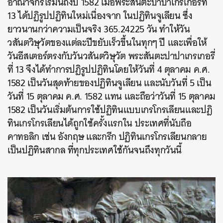
อาณาจักรโรมันถึงปี
1582
เมื่อพระสันตะปาปาเกรเกอรี่ที่
13
ได้ปฏิรูปปฏิทินใหม่เนื่องจาก
ในปฏิทินจูเลียน
ซึ่ง
ยาวนานกว่าความเป็นจริง
365.24225
วัน
ทำให้วัน
วสันตวิษุวัตของแต่ละปีขยับเร็วขึ้นในทุกๆ ปี
และเพื่อให้
วันอีสเตอร์ตรงกับวันวสันตวิษุวัต
พระ
สันตะปาปาเกรเกอรี่
ที่
13 จึง
ได้ทำการปฏิรูปปฏิทินโดยให้วันที่
4
ตุลาคม
ค
.
ศ
.
1582
เป็นวันสุดท้ายของปฏิทินจูเลียน
และนับวันที่
5
เป็น
วันที่
15
ตุลาคม
ค
.
ศ
. 1582
แทน
และถือว่าวันที่
15
ตุลาคม
1582
เป็นวันเริ่มต้นการใช้ปฏิทินแบบเกรโกรเลียนและปฎิ
ทินเกรโกรเลียนได้ถูกใช้ครั้งแรกใน
ประเทศที่นับถือ
คาทอลิก
เช่น
อังกฤษ
และกรีก
ปฏิทินเกรโกรเลียนกลาย
เป็นปฏิทินสากล
ที่ทุกประเทศใช้กันจนถึงทุกวันนี้