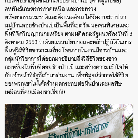
กับเครือข่ายชุมชนบ้านดอยช้างป่าแป๋ (ต่าหลู่เก่อชอ)
สหพันธ์เกษตรกรภาคเหนือ และกระทรวง
ทรัพยากรธรรมชาติและสิ่งแวดล้อม ได้จัดงานสถาปนา
หมู่บ้านดอยช้างป่าแป๋เป็นพื้นที่เขตวัฒนธรรมพิเศษและ
พื้นที่จิตวิญญาณกะเหรี่ยง ตามมติคณะรัฐมนตรีลงวันที่ 3
สิงหาคม 2553 ว่าด้วยแนวนโยบายและหลักปฎิบัติในการ
ฟื้นฟูวิถีชีวิตชาวกะเหรี่ยง โดยภายในงานมีชาวบ้านและ
กลุ่มนักวิชาการได้ออกมาอธิบายถึงวิถีชีวิตของชาว
กะเหรี่ยงในพื้นที่ดอยช้างป่าแป๋ และสร้างความเข้าใจให้
กับเจ้าหน้าที่รัฐที่เข้ามาร่วมงาน เพื่อพิสูจน์ว่าการใช้ชีวิต
ของพวกเขาไม่ได้สร้างผลกระทบต่อผืนป่าและมลพิษ
เหมือนที่คนเมืองเขาเชื่อกัน