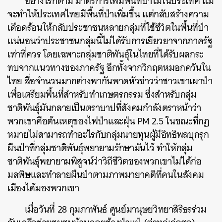
อย่างไรก็ตาม มาตรการเพิ่มพื้นที่ป่าไม้ในประเทศ แม้
จะทำให้ประเทศไทยมีพื้นที่ป่าเพิ่มขึ้น แต่กลับสร้างความ
เดือดร้อนให้กลับประชาชนหลายกลุ่มที่ใช้ชีวิตในพื้นที่ป่า
แน่นอนว่าประชาชนกลุ่มนี้ไม่ได้รับการเยียวยาจากภาครัฐ
เท่าที่ควร โดยเฉพาะกลุ่มชาติพันธุ์ในไทยที่ได้รับผลกระ
ทบจากแนวทางของภาครัฐ อีกทั้งจากวิกฤตหมอกควันใน
ไทย สื่อจำนวนมากต่างพากันพาดหัวข่าวว่าชาวเขาเผาป่า
เพื่อเตรียมพื้นที่สำหรับทำเกษตรกรรม ซึ่งสำหรับกลุ่ม
ชาติพันธุ์มันกลายเป็นตราบาปที่สังคมกำลังตราหน้าว่า
พวกเขาคือต้นเหตุของไฟป่าและฝุ่น PM 2.5 ในขณะที่กฏ
หมายไม่สามารถทำอะไรกับกลุ่มนายทุนผู้มีอิทธิพลบุกรุก
ผืนป่าที่กลุ่มชาติพันธุ์พยายามรักษามันไว้ ทำให้กลุ่ม
ชาติพันธุ์พยายามพิสูจน์ว่าวิถีชีวิตของพวกเขาไม่ได้ก่อ
มลพิษและทำลายผืนป่าตามภาพมายาคติที่คนในสังคม
เมืองได้มองพวกเขา
เมื่อวันที่ 28 กุมภาพันธ์ ศูนย์มานุษยวิทยาสิริธรร่วม