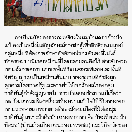
การยืนหยัดของชาวกะเหรี่ยงในหมู่บ้านดอยช้างป่า
แป๋ คงเป็นหนึ่งในสัญลักษณ์การต่อสู้เพื่อสิทธิของมนุษย์
กลุ่มหนึ่ง ที่ต้องการรักษาอัตลักษณ์ของตัวเองที่ไม่ได้
ทำลายระบบนิเวศเหมือนที่ใครหลายคนคิดไว้ สำหรับพวก
เขาแล้วการสถาปนาเขตพื้นที่วัฒนธรรมพิเศษและพื้นที่
จิตวิญญาณ เป็นเหมือนต้นแบบของชุมชนที่กำลังถูก
คุกคามโดยภาครัฐและอาจทำให้เอกลักษณ์ของกลุ่ม
ชาติพันธุ์กำลังสูญหายไป ชาวบ้านดอยช้างป่าแป๋เชื่อว่า
เขตวัฒนธรรมพิเศษนี้จะสร้างความเข้าใจวิถีชีวิตของพวก
เขาและทลายภาพมายาคติของสังคมเมืองที่มีต่อกลุ่ม
ชาติพันธุ์ เพราะป่าคือบ้านของพวกเขา คือ ‘โหม่ทีหล่อ ป่า
ทีคลอ’ (บ้านเกิดเมืองนอนของบรรพชน) และวิถีจารีตของ