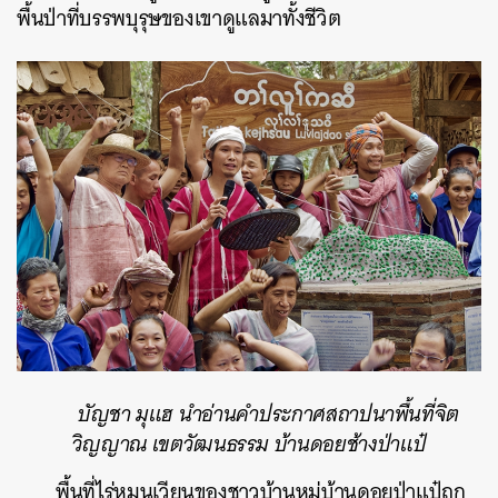
พื้นป่าที่บรรพบุรุษของเขาดูแลมาทั้งชีวิต
ค้นหา
SHARE
TWEET
LINE
EMAIL
บัญชา มุแฮ นำอ่านคำประกาศสถาปนาพื้นที่จิต
วิญญาณ เขตวัฒนธรรม บ้านดอยช้างป่าแป๋
พื้นที่ไร่หมุนเวียนของชาวบ้านหมู่บ้านดอยป่าแป๋ถูก