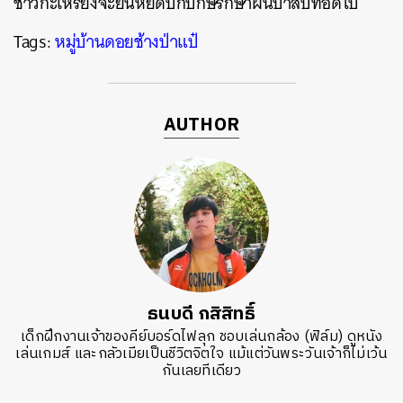
ชาวกะเหรี่ยงจะยืนหยัดปกปักษ์รักษาผืนป่าสืบทอดไป
Tags:
หมู่บ้านดอยช้างป่าแป๋
AUTHOR
ธนบดี กสิสิทธิ์
เด็กฝึกงานเจ้าของคีย์บอร์ดไฟลุก ชอบเล่นกล้อง (ฟิล์ม) ดูหนัง
เล่นเกมส์ และกลัวเมียเป็นชีวิตจิตใจ แม้แต่วันพระวันเจ้าก็ไม่เว้น
กันเลยทีเดียว