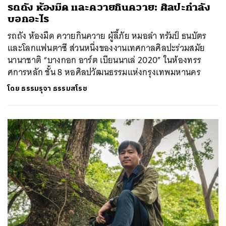
รถถัง ห้องมืด และควายกินควาย: ศิลปะกำลัง
บอกอะไร
รถถัง ห้องมืด ควายกินควาย ผู้ลี้ภัย หมอลำ ทรัมป์ ธนบัตร
และโลกแฟนตาซี ส่วนหนึ่งของงานเทศกาลศิลปะร่วมสมัย
นานาชาติ “บางกอก อาร์ต เบียนนาเล่ 2020” ในห้องทรร
ศการหลัก ชั้น 8 หอศิลปวัฒนธรรมแห่งกรุงเทพมหานคร
โดย
ธรรมรุจา ธรรมสโรช