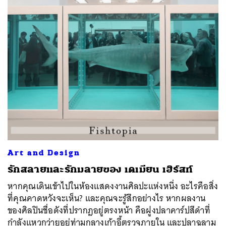
Art and Design
รักสลายและรักมลายของ เดเมียน เฮิร์สท์
หากคุณเดินเข้าไปในห้องแสดงงานศิลปะแห่งหนึ่ง อะไรคือสิ่ง
ที่คุณคาดหวังจะเห็น? และคุณจะรู้สึกอย่างไร หากผลงาน
ของศิลปินชื่อดังที่ปรากฎอยู่ตรงหน้า คือฝูงปลาคาร์ปสีดำที่
กำลังแหวกว่ายอยู่ท่ามกลางเก้าอี้ตรวจภายใน และปลาฉลาม