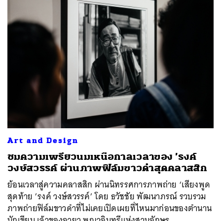
Art and Design
ชมความเพรียวนมเหนือกาลเวลาของ ’รงค์
วงษ์สวรรค์ ผ่านภาพฟิล์มขาวดำสุดคลาสสิก
ย้อนเวลาสู่ความคลาสสิก ผ่านนิทรรศการภาพถ่าย ‘เสียงพูด
สุดท้าย ’รงค์ วงษ์สวรรค์’ โดย ธวัชชัย พัฒนาภรณ์ รวบรวม
ภาพถ่ายฟิล์มขาวดำที่ไม่เคยเปิดเผยที่ไหนมาก่อนของตำนาน
นักเขียน เจ้าของฉายา พญาอินทรีแห่งสวนอักษร