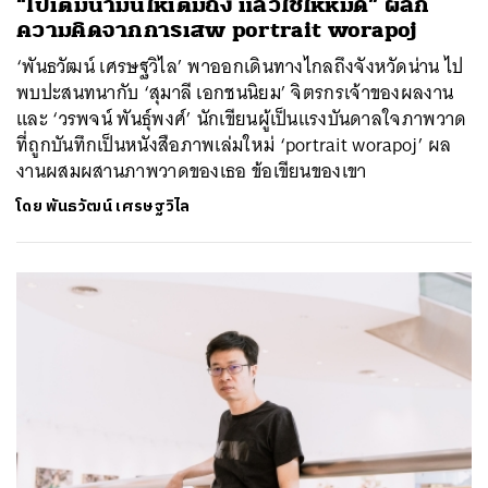
“ไปเติมน้ำมันให้เต็มถัง แล้วใช้ให้หมด” ผลึก
ความคิดจากการเสพ portrait worapoj
‘พันธวัฒน์ เศรษฐวิไล’ พาออกเดินทางไกลถึงจังหวัดน่าน ไป
พบปะสนทนากับ ‘สุมาลี เอกชนนิยม’ จิตรกรเจ้าของผลงาน
และ ‘วรพจน์ พันธุ์พงศ์’ นักเขียนผู้เป็นแรงบันดาลใจภาพวาด
ที่ถูกบันทึกเป็นหนังสือภาพเล่มใหม่ ‘portrait worapoj’ ผล
งานผสมผสานภาพวาดของเธอ ข้อเขียนของเขา
โดย
พันธ​วัฒน์​ เ​ศร​ษ​ฐ​วิไล