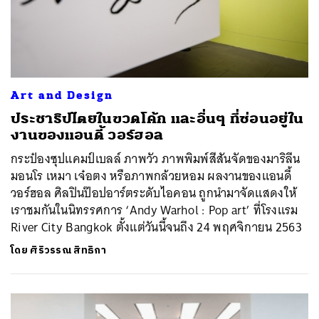
Art and Design
ประชาธิปไตยในขวดโค้ก และอื่นๆ ที่ซ่อนอยู่ใน
งานของแอนดี้ วอร์ฮอล
กระป๋องซุปแคมป์เบลล์ ภาพวัว ภาพพิมพ์สีสันจัดของมาริลีน
มอนโร เหมา เจ๋อตง หรือภาพกล้วยหอม ผลงานของแอนดี้
วอร์ฮอล ศิลปินป๊อปอาร์ตระดับไอคอน ถูกนำมาจัดแสดงให้
เราชมกันในนิทรรศการ ‘Andy Warhol : Pop art’ ที่โรงแรม
River City Bangkok ตั้งแต่วันนี้จนถึง 24 พฤศจิกายน 2563
โดย
ศิริวรรณ สิทธิกา