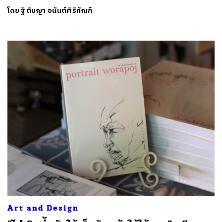
โดย
ฐิติชญา อนันต์ศิริภัณฑ์
Art and Design