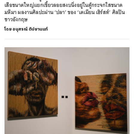
เสือขนาดใหญ่แยกเขี้ยวลอยสงบนิ่งอยู่ในตู้กระจกใสขนาด
มหึมา ผลงานศิลปะผ่าน ‘ปลา’ ของ ‘เดเมียน เฮิร์สท์’ ศิลปิน
ชาวอังกฤษ
โดย
อนุสรณ์ ติปยานนท์