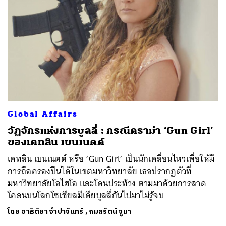
Global Affairs
วัฏจักรแห่งการบูลลี่ : กรณีดราม่า ‘Gun Girl’
ของเคทลิน เบนเนตต์
เคทลิน เบนเนตต์ หรือ ‘Gun Girl’ เป็นนักเคลื่อนไหวเพื่อให้มี
การถือครองปืนได้ในเขตมหาวิทยาลัย เธอปรากฏตัวที่
มหาวิทยาลัยโอไฮโอ และโดนประท้วง ตามมาด้วยการสาด
โคลนบนโลกโซเชียลมีเดียบูลลี่กันไปมาไม่รู้จบ
โดย
อาธิติยา จำปาจันทร์
,
กมลรัตน์ จูมา