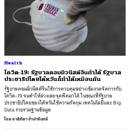
Health
โควิด-19: รัฐบาลคอมมิวนิสต์จีนทำได้ รัฐบาล
ประชาธิปไตยไต้หวันก็ทำได้เหมือนกัน
รัฐบาลคอมมิวนิสต์จีนใช้การควบคุมอย่างเข้มงวดจัดการกับ
โควิด-19 จนทำให้ล่วงเลยจุดพีคมาได้ ในขณะที่รัฐบาล
ประชาธิปไตยของไต้หวันใช้ความรัดกุม เทคโนโลยีและ Big
Data รวบรวมฐานข้อมูล
โดย
อาธิติยา จำปาจันทร์