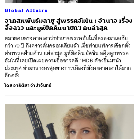
Global Affairs
จากสหพันธ์มลายู สู่พรรคอัมโน : อำนาจ เรื่อง
อื้อฉาว และมูห์ยิดดินนายกฯ คนล่าสุด
หลายคนอาจคาดเดาว่าอำนาจพรรคอัมโนที่ครองมาเลเซีย
กว่า 70 ปี ถึงคราวสั่นคลอนเสียแล้ว เมื่อพ่ายแพ้การเลือกตั้ง
ต่อพรรคฝ่ายค้าน แต่ล่าสุด มูห์ยิดดิน ยัสซิน อดีตลูกพรรค
อัมโนที่เคยเปิดเผยความอื้อฉาวคดี 1MDB ต้องขึ้นมานำ
ประเทศ ท่ามกลางมรสุมทางการเมืองที่ยังคงคาดเดาได้ยาก
อีกครั้ง
โดย
อาธิติยา จำปาจันทร์