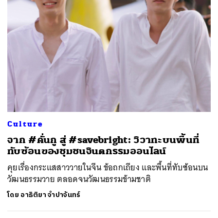
Culture
จาก #คั่นกู สู่ #savebright: วิวาทะบนพื้นที่
ทับซ้อนของชุมชนจินตกรรมออนไลน์
คุยเรื่องกระแสสาววายในจีน ข้อถกเถียง และพื้นที่ทับซ้อนบน
วัฒนธรรมวาย ตลอดจนวัฒนธรรมข้ามชาติ
โดย
อาธิติยา จำปาจันทร์