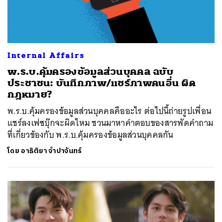
Internal Affairs
พ.ร.บ.คุ้มครองข้อมูลส่วนบุคคล ฉบับ
ประชาชน: บันทึกภาพ/แชร์ภาพคนอื่น ผิด
กฎหมาย?
พ.ร.บ.คุ้มครองข้อมูลส่วนบุคคลคืออะไร ต่อไปนี้ถ่ายรูปเพื่อน
แชร์ลงเฟซบุ๊กจะผิดไหม ชวนมาหาคำตอบของสารพัดคำถาม
ที่เกี่ยวข้องกับ พ.ร.บ.คุ้มครองข้อมูลส่วนบุคคลกัน
โดย
อาธิติยา จำปาจันทร์