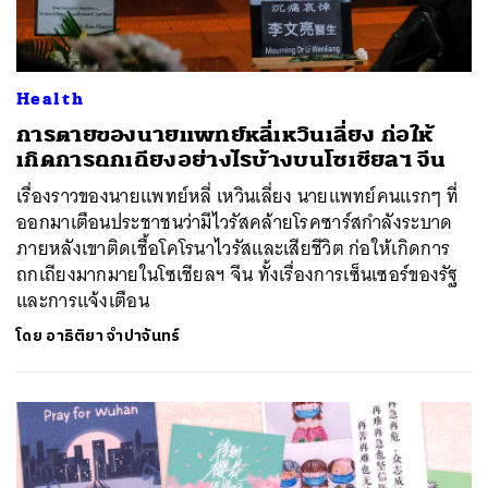
Health
การตายของนายแพทย์หลี่เหวินเลี่ยง ก่อให้
เกิดการถกเถียงอย่างไรบ้างบนโซเชียลฯ จีน
เรื่องราวของนายแพทย์หลี่ เหวินเลี่ยง นายแพทย์คนแรกๆ ที่
ออกมาเตือนประชาชนว่ามีไวรัสคล้ายโรคซาร์สกำลังระบาด
ภายหลังเขาติดเชื้อโคโรนาไวรัสและเสียชีวิต ก่อให้เกิดการ
ถกเถียงมากมายในโซเชียลฯ จีน ทั้งเรื่องการเซ็นเซอร์ของรัฐ
และการแจ้งเตือน
โดย
อาธิติยา จำปาจันทร์