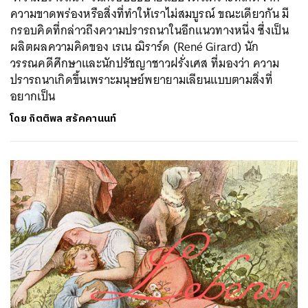
ความขาดพร่องหรือสิ่งที่ทำให้เราไม่สมบูรณ์ ขณะเดียวกัน มี
กรอบคิดที่กล่าวถึงความปรารถนาในอีกแนวทางหนึ่ง ซึ่งเป็น
ผลิตผลความคิดของ เรเน ฌิราร์ด (René Girard) นัก
วรรณคดีศึกษาและนักปรัชญาชาวฝรั่งเศส ที่มองว่า ความ
ปรารถนาเกิดขึ้นเพราะมนุษย์พยายามเลียนแบบตามสิ่งที่
อยากเป็น
โดย
กิตติพล สรัคคานนท์