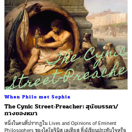
When Philo met Sophia
The Cynic Street-Preacher: สุนัขมรรคา/
ทางของหมา
หนึ่งในคนที่ปรากฏใน Lives and Opinions of Eminent
Philosophers ของไดโอจินิส เลเทียส ที่ผู้เขียนประทับใจหรือ