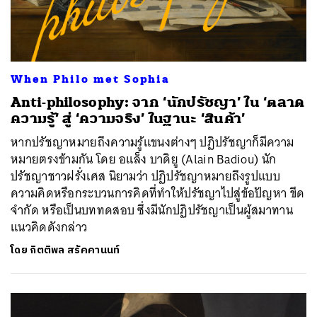
When Philo met Sophia
Anti-philosophy: จาก ‘นักปรัชญา’ ใน ‘ตลาด
ความรู้’ สู่ ‘ความจริง’ ในฐานะ ‘สินค้า’
หากปรัชญาหมายถึงความรู้แขนงต่างๆ ปฏิปรัชญาก็มีความ
หมายตรงข้ามกัน โดย อแล็ง บาดิยู (Alain Badiou) นัก
ปรัชญาชาวฝรั่งเศส นิยามว่า ปฏิปรัชญาหมายถึงรูปแบบ
ความคิดหรือกระบวนการคิดที่ทำให้ปรัชญาไปสู่ข้อปัญหา ขีด
จำกัด หรือเป็นบททดสอบ ซึ่งมีนักปฏิปรัชญาเป็นผู้สมาทาน
แนวคิดดังกล่าว
โดย
กิตติพล สรัคคานนท์