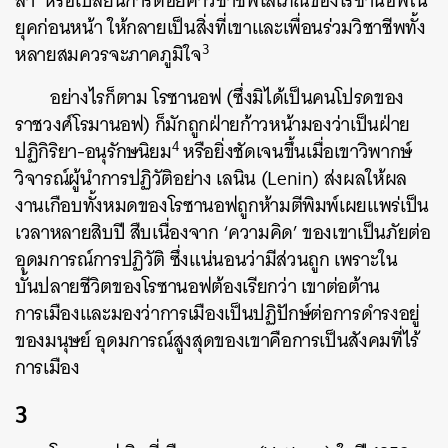
ลำ’ หรือเปลี่ยนการด้อยค่าวิชาชีพโสเภณีของโรซานอฟใน
ยุคก่อนหน้า ให้กลายเป็นสิ่งที่เขาและเพื่อนร่วมวิชาชีพทั้ง
3
หลายสมควรจะภาคภูมิใจ
อย่างไรก็ตาม โรซานอฟ (ซึ่งมิได้เป็นคนโปรดของ
ราชวงศ์โรมานอฟ) ก็มักถูกฝ่ายก้าวหน้ามองว่าเป็นฝ่าย
4
ปฏิกิริยา-อนุรักษนิยม
หรือยิ่งชัดเจนขึ้นเมื่อเขาวิพากษ์
วิจารณ์ผู้นำการปฏิวัติอย่าง เลนิน (Lenin) ส่งผลให้ผล
งานเกือบทั้งหมดของโรซานอฟถูกห้ามตีพิมพ์เผยแพร่เป็น
เวลาหลายสิบปี สืบเนื่องจาก ‘ความคิด’ ของเขาเป็นภัยต่อ
อุดมการณ์การปฏิวัติ ซึ่งแน่นอนว่ามีส่วนถูก เพราะใน
บั้นปลายชีวิตของโรซานอฟต้องเรียกว่า เขาต่อต้าน
การเมืองและมองว่าการเมืองเป็นปฏิปักษ์ต่อการดำรงอยู่
ของมนุษย์ อุดมการณ์สูงสุดของเขาคือการเป็นสังคมที่ไร้
การเมือง
3