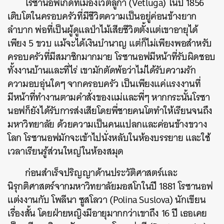
โรซานอฟเกิดที่เมืองเวตลูกา (Vetluga) ในปี 1856
เติบโตในครอบครัวที่มีชีวิตความเป็นอยู่ค่อนข้างยาก
ลำบาก พ่อที่เป็นผู้ดูแลป่าไม้เสียชีวิตตั้งแต่เขาอายุได้
เพียง 5 ขวบ แม้จะได้เงินบำนาญ แต่ก็ไม่เพียงพอสำหรับ
ครอบครัวที่มีสมาชิกมากมาย โรซานอฟมีหน้าที่รับผิดชอบ
ทั้งงานบ้านและที่ไร่ เขามักตัดพ้อว่าไม่ได้รับความรัก
ความอบอุ่นใดๆ จากครอบครัว เป็นเพียงแค่แรงงานที่
มีหน้าที่ทำงานตามคำสั่งของแม่และพี่ๆ หากกระนั้นโรซา
นอฟก็ยังได้รับการส่งเสียโดยพี่ชายคนโตทำให้เรียนจนถึง
มหาวิทยาลัย ด้วยความเป็นคนแปลกและค่อนข้างขวาง
โลก โรซานอฟมักจะเข้าไปนั่งหลับในห้องบรรยาย และใช้
เวลาเรียนรู้ส่วนใหญ่ในห้องสมุด
ก่อนสำเร็จปริญญาด้านประวัติศาสตร์และ
นิรุกติศาสตร์จากมหาวิทยาลัยมอสโกในปี 1881 โรซานอฟ
แต่งงานกับ โพลีนา ซูสโลวา (Polina Suslova) นักเขียน
เรื่องสั้น โดยฝ่ายหญิงมีอายุมากกว่าเขาถึง 16 ปี เธอเคย