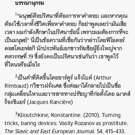
บรรณานุกรม
1
“มนุษย์คือปริศนาที่ต้องการหาคำตอบ และหากคุณ
ต้องใช้เวลาทั้งชีวิตเพื่อหาคำตอบ ก็อย่าพูดเลยว่ามันเสีย
เวลา ผมกำลังศึกษาในปริศนาข้อนี้ เพราะผมต้องการที่จะ
เป็นมนุษย์” นี่เป็นข้อความที่เชื่อกันว่ากล่าวโดยฟิโอดอร์
ดอสโตเยฟสกี นักประพันธ์เอกชาวรัสเซียผู้ยิ่งใหญ่จาก
ศตวรรษที่ 19 ซึ่งยังคงเป็นปริศนาเช่นกันว่า เขาพูดไว้
ที่ไหนหรือเมื่อไร
2
เป็นคำที่คิดขึ้นโดยอาร์ตูร์
แร็ง
โบด์ (Arthur
Rimbaud) กวีชาวฝรั่งเศส ซึ่งต่อมาได้กลายไปเป็นชื่อ
กลุ่มเคลื่อนไหวและวารสารทางปรัชญาที่ก่อตั้งโดย ฌาคส์
ร็องซิแยร์ (Jacques Rancière)
3
Klioutchkine, Konstantine. (2010). Turning
tricks, baring devices: Vasily Rozanov as prostitute.
The Slavic and East European Journal.
54. 415-433.