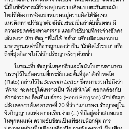
นี่เป็นข้อวิจารณ์ที่วางอยู่บนระบบคิดแบบตะวันตกสมัย
ใหม่ที่ต้องการจัดแบ่งหมวดหมู่ความคิดให้ชัดเจน
แนวคิดทางปรัชญาต้องมีข้อเสนอเป็นลำดับขั้นตอน มี
ความสอดคล้องทางตรรกะ และคำอธิบายที่กระจ่างชัดคง
เส้นคงวา นักปรัชญาที่ไม่ได้ ‘สร้าง’ หรือผลิตผลงานบน
มาตรฐานเหล่านี้ก็อาจถูกมองว่าเป็น ‘นักคิดไร้ระบบ’ หรือ
ถึงที่สุดก็อาจไม่ใช่นักปรัชญาจริงๆ ด้วยซ้ำ
ในขณะที่ปรัชญาในยุคกรีกและโรมันโบราณสามารถ
‘บรรจุไว้ในข้อความที่กระชับและสั้นที่สุด’ ดังที่เพลโต
(Plato) กล่าวไว้ใน
Seventh Letter
ซึ่งหมายรวมไปถึงว่า
‘สัจจะ’ จะคงอยู่ได้เพราะเป็น ‘สิ่งเข้าใจได้’ สอดคล้องกับ
คำกล่าวของ อ็องรี แบร์กซง (Henri Bergson) นักปรัชญา
ฝรั่งเศสจากต้นศตวรรษที่ 20 ที่ว่า “แก่นของปรัชญาอยู่ใน
จิตวิญญาณแห่งความเรียบง่าย (…) ที่มีอยู่สม่ำเสมอและ
ในทุกหนแห่ง ความซับซ้อนเป็นเพียงเปลือกหุ้ม การ
ประกอบสร้างเป็นเพียงเครื่องมือ การสังเคราะห์ เป็นเพียง