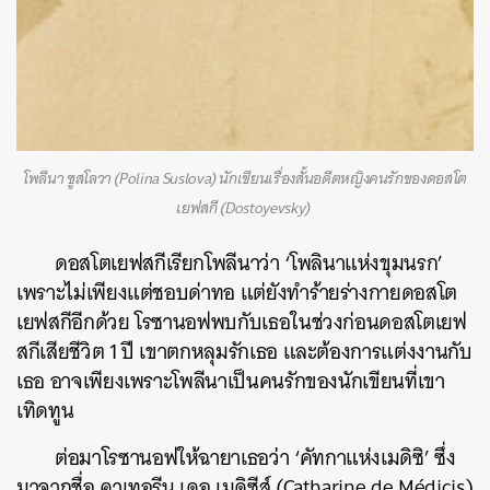
โพลีนา ซูสโลวา (Polina Suslova) นักเขียนเรื่องสั้นอดีตหญิงคนรักของดอสโต
เยฟสกี (Dostoyevsky)
ดอสโตเยฟสกีเรียกโพลีนาว่า ‘โพลินาแห่งขุมนรก’
เพราะไม่เพียงแต่ชอบด่าทอ แต่ยังทำร้ายร่างกายดอสโต
เยฟสกีอีกด้วย โรซานอฟพบกับเธอในช่วงก่อนดอสโตเยฟ
สกีเสียชีวิต 1 ปี เขาตกหลุมรักเธอ และต้องการแต่งงานกับ
เธอ อาจเพียงเพราะโพลีนาเป็นคนรักของนักเขียนที่เขา
เทิดทูน
ต่อมาโรซานอฟให้ฉายาเธอว่า ‘คัทกาแห่งเมดิซิ’ ซึ่ง
มาจากชื่อ คาเทอรีน เดอ เมดิซีส์ (Catharine de Médicis)