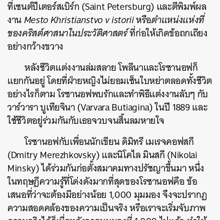
ที่เซนต์ปีเตอร์สเบิร์ก (
Saint Petersburg)
และตีพิมพ์ผล
งาน
Mesto Khristianstvo v istorii
หรือ
ตำแหน่งแห่งที่
ของคริสต์ศาสนาในประวัติศาสตร์
ที่ก่อให้เกิดข้อถกเถียง
อย่างกว้างขวาง
หลังชีวิตแต่งงานล่มสลาย โพลีนาและโรซานอฟก็
แยกกันอยู่ โดยที่ฝ่ายหญิงไม่ยอมเซ็นใบหย่าตลอดทั้งชีวิต
อย่างไรก็ตาม โรซานอฟพบรักและทำพิธีแต่งงานลับๆ กับ
วาร์วารา บูเทียจินา (Varvara Butiagina) ในปี 1889 และ
ใช้ชีวิตอยู่ร่วมกันกับเธอจวบจนสิ้นลมหายใจ
โรซานอฟกับเพื่อนนักเขียน ดิมิทรี เมเรจคอฟสกี
ค้นหา
(Dmitry Merezhkovsky) และนิโคไล มินสกี (Nikolai
SHARE
TWEET
LINE
EMAIL
Minsky) ได้ร่วมกันก่อตั้งสมาคมทางปรัชญาขึ้นมา หนึ่ง
ในทฤษฎีความรู้ที่โด่งดังมากที่สุดของโรซานอฟคือ ข้อ
เสนอที่ว่าจะต้องมีอย่างน้อย 1,000 มุมมอง จึงจะปรากฏ
ความสอดคล้องของความเป็นจริง หรือเราจะเริ่มจับภาพ