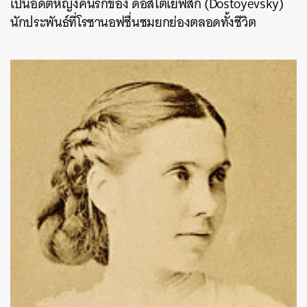
เป็นอดีตหญิงคนรักของ ดอสโตเยฟสกี (Dostoyevsky)
นักประพันธ์ที่โรซานอฟชื่นชมยกย่องตลอดทั้งชีวิต