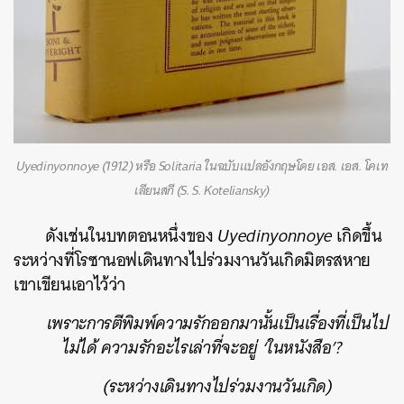
Uyedinyonnoye (1912) หรือ Solitaria ในฉบับแปลอังกฤษโดย เอส. เอส. โคเท
เลียนสกี (S. S. Koteliansky)
ดังเช่นในบทตอนหนึ่งของ
Uyedinyonnoye
เกิดขึ้น
ระหว่างที่โรซานอฟเดินทางไปร่วมงานวันเกิดมิตรสหาย
เขาเขียนเอาไว้ว่า
เพราะการตีพิมพ์ความรักออกมานั้นเป็นเรื่องที่เป็นไป
ไม่ได้ ความรักอะไรเล่าที่จะอยู่ ‘ในหนังสือ’?
(ระหว่างเดินทางไปร่วมงานวันเกิด)