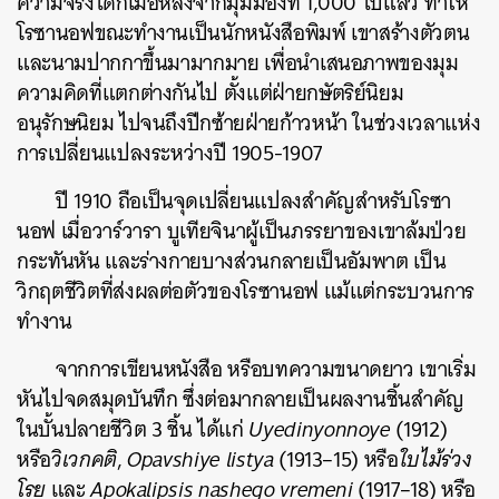
ความจริงได้ก็เมื่อหลังจากมุมมองที่ 1,000 ไปแล้ว ทำให้
โรซานอฟขณะทำงานเป็นนักหนังสือพิมพ์ เขาสร้างตัวตน
และนามปากกาขึ้นมามากมาย เพื่อนำเสนอภาพของมุม
ความคิดที่แตกต่างกันไป ตั้งแต่ฝ่ายกษัตริย์นิยม
อนุรักษนิยม ไปจนถึงปีกซ้ายฝ่ายก้าวหน้า ในช่วงเวลาแห่ง
การเปลี่ยนแปลงระหว่างปี 1905-1907
ปี 1910 ถือเป็นจุดเปลี่ยนแปลงสำคัญสำหรับโรซา
นอฟ เมื่อวาร์วารา บูเทียจินาผู้เป็นภรรยาของเขาล้มป่วย
กระทันหัน และร่างกายบางส่วนกลายเป็นอัมพาต เป็น
วิกฤตชีวิตที่ส่งผลต่อตัวของโรซานอฟ แม้แต่กระบวนการ
ทำงาน
จากการเขียนหนังสือ หรือบทความขนาดยาว เขาเริ่ม
หันไปจดสมุดบันทึก ซึ่งต่อมากลายเป็นผลงานชิ้นสำคัญ
ในบั้นปลายชีวิต 3 ชิ้น ได้แก่
Uyedinyonnoye
(1912)
หรือ
วิเวกคติ
,
Opavshiye listya
(1913–15) หรือ
ใบไม้ร่วง
โรย
และ
Apokalipsis nashego vremeni
(1917–18) หรือ