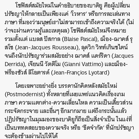
โซฟิสต์สมัยใหม่ในคำอธิบายของบาดิยู คือผู้เปลี่ยน
ปรัชญาให้กลายเป็นเพียงแค่ ‘โวหาร’ หรือการละเล่นทาง
ภาษา ที่มองว่ามนุษย์เราไม่สามารถเข้าถึงความจริงได้ (ไม่
ว่าจะผ่านความรู้และเหตุผล) โซฟิสต์สมัยใหม่จึงหมาย
รวมตั้งแต่ แบลส ปัสกาล (Blaise Pascal), ฌ็อง-ฌาคส์ รุ
สโซ (Jean-Jacques Rousseau), ลุดวิก วิทท์เกินชไตน์
จนถึงนักปรัชญาร่วมสมัยอย่าง ฌาคส์ แดร์ริดา (Jacques
Derrida), เจียนนี วัตติโม (Gianni Vattimo) และฌ็อง-
ฟร็องซัวส์ ลีโอตารด์ (Jean-Françios Lyotard)
โดยเฉพาะอย่างยิ่ง บรรดานักคิดหลังสมัยใหม่
(Postmodernist) ทั้งหลายที่เผยแพร่แนวคิดเรื่องเกม
ภาษา ความแตกต่าง-ความเลื่อนไหล ความเป็นเสี้ยวส่วน
กระจัดกระจาย และอื่นๆ อีกมากมาย แต่ถึงกระนั้นแล้ว
ปฏิปรัชญาในมุมมองของบาดิยูก็ถือเป็นสิ่งจำเป็น ในแง่ที่
เป็นบททดสอบของความจริง หรือ ‘ขีดจำกัด’ ที่นักปรัชญา
จะต้องข้ามผ่านไปให้ได้