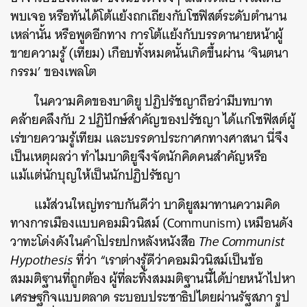
พบเจอ หรือทันได้โต้แย้งถกเถียงกับโซฟิสต์ระดับตำนาน
เหล่านั้น หรือพูดอีกทาง การโต้แย้งกับบรรดานายหน้าผู้
ขายความรู้ (เทียม) เกือบทั้งหมดนั้นเกิดขึ้นผ่าน ‘จินตนา
กรรม’ ของเพลโต
ในความคิดของบาดิยู ปฏิปรัชญาถือว่ามีบทบาท
คล้ายคลึงกับ 2 ปฏิปักษ์สำคัญของปรัชญา ได้แก่โซฟิสต์ผู้
เร่ขายความรู้เทียม และบรรดาประกาศกทางศาสนา นี่จึง
เป็นเหตุผลว่า ทำไมบาดิยูจึงจัดนักคิดคนสำคัญหรือ
แม้แต่นักบุญให้เป็นนักปฏิปรัชญา
แม้ส่วนใหญ่ทราบกันดีว่า บาดิยูสมาทานความคิด
ทางการเมืองแบบคอมมิวนิสม์ (Communism) เหมือนดัง
วาทะโด่งดังในคำโปรยปกหลังหนังสือ
The Communist
Hypothesis
ที่ว่า “เราต่างรู้ดีว่าคอมมิวนิสม์เป็นข้อ
สมมติฐานที่ถูกต้อง ผู้ที่ละทิ้งสมมติฐานนี้ได้บ่ายหน้าไปหา
เศรษฐกิจแบบตลาด ระบอบประชาธิปไตยผ่านรัฐสภา รูป