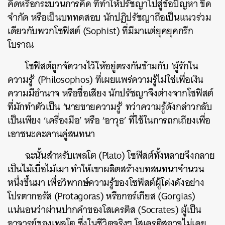
คิดหรือกระบวนการคิด ที่ทำให้ปรัชญาไปสู่ข้อปัญหา ขีด
จำกัด หรือเป็นบททดสอบ นักปฏิปรัชญาถือเป็นแนวร่วม
เดียวกับพวกโซฟิสต์ (Sophist) ที่มีมาแต่ยุคยุคกรีก
โบราณ
โซฟิสต์ถูกจัดวางไว้ให้อยู่ตรงกันข้ามกับ ‘ผู้รักใน
ความรู้’ (Philosophos) ที่เผยแพร่ความรู้ไม่ใช่เพื่อเงิน
ความมีอำนาจ หรือชื่อเสียง นักปรัชญาจึงต่างจากโซฟิสต์
ที่มักทำตัวเป็น ‘นายขายความรู้’ ทว่าความรู้ดังกล่าวกลับ
เป็นเพียง ‘เครื่องมือ’ หรือ ‘อาวุธ’ ที่ใช้ในการถกเถียงเพื่อ
เอาชนะคะคานคู่สนทนา
ฉะนั้นสำหรับเพลโต (Plato) โซฟิสต์ทั้งหลายจึงกลาย
เป็นไม้เบื่อไม้เมา ทำให้เขาผลิตสร้างบทสนทนาจำนวน
หนึ่งขึ้นมา เพื่อวิพากษ์ความรู้ของโซฟิสต์ผู้โด่งดังอย่าง
โปรตากอรัส (Protagoras) หรือกอร์เกียส (Gorgias)
แน่นอนว่าผ่านปากคำของโสเครติส (Socrates) ผู้เป็น
อาจารย์ของเพลโต ซึ่งในชีวิตจริงๆ โสเครติสอาจไม่เคย