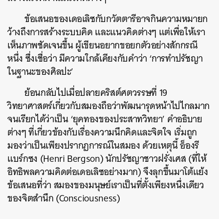
ข้อเสนอของเดอเลิซกับกวัตตารีอาจกินความหมายก
ว้างถึงการสร้างระบบคิด และแนวคิดต่างๆ แต่เพื่อให้เรา
เห็นภาพชัดเจนขึ้น ผู้เขียนอยากขอยกตัวอย่างสักกรณี
หนึ่ง ซึ่งเชื่อว่า มีความใกล้เคียงกับคำว่า ‘การทำปรัชญา
ในฐานะของศิลปะ’
ย้อนกลับไปเมื่อปลายคริสต์ศตวรรษที่ 19
วิทยาศาสตร์เกี่ยวกับสมองถือว่าพัฒนารุดหน้าไปไกลมาก
ค้นหา
จนเรียกได้ว่าเป็น ‘ยุคทองของประสาทวิทยา’ คำอธิบาย
ต่างๆ ที่เกี่ยวข้องกับเรื่องความนึกคิดและจิตใจ เริ่มถูก
SHARE
TWEET
LINE
EMAIL
มองว่าเป็นเพียงปรากฏการณ์ในสมอง ด้วยเหตุนี้ อ็องรี
แบร์กซง (Henri Bergson) นักปรัชญาชาวฝรั่งเศส (ที่ให้
อิทธิพลความคิดต่อเดอเลิซอย่างมาก) จึงลุกขึ้นมาโต้แย้ง
ข้อเสนอที่ว่า สมองของมนุษย์เราเป็นที่ตั้งเพียงหนึ่งเดียว
ของจิตสำนึก (Consciousness)