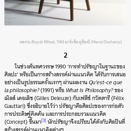
ผลงาน
Bicycle Wheel,
1963 มาร์แซ็ล ดูช็องป์ (Marcel Duchamp)
2
ในช่วงต้นทศวรรษ 1990 ‘การทำปรัชญาในฐานะของ
ศิลปะ’ หรือเป็นการสร้างสรรค์ผ่านแนวคิด ได้รับการเสนอ
อย่างเป็นรูปธรรมครั้งแรกๆ ผ่านผลงาน
Qu’est-ce que
la philosophie?
(1991) หรือ
What Is Philosophy?
ของ
ฌิลส์ เดอเลิซ (Gilles Deleuze) กับเฟลีซ์ กวัตตารี (Félix
Gauttari) ซึ่งอธิบายไว้ว่า ปรัชญาคือศิลปะของการก่อตัว
การประดิษฐ์คิดค้น และการประกอบรวมแนวคิด
[3]
(Concept) ขึ้นมา
นักปรัชญาจึงเปรียบได้ดังกับศิลปินที่
สร้างสรรค์ผ่านแนวคิดต่างๆ