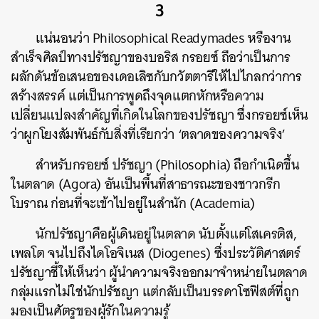
3
แน่นอนว่า Philosophical Readymades หรืองาน
สำเร็จศิลป์ทางปรัชญาของบอริส กรอยซ์ ถือว่าเป็นการ
ผลักดันข้อเสนอของเดอเลิซกับกวัตตารีให้ไปไกลกว่าการ
สร้างสรรค์ แต่เป็นการพูดถึงจุดแตกหักหรือความ
เปลี่ยนแปลงสำคัญที่เกิดในโลกของปรัชญา ซึ่งกรอยซ์เห็น
ว่าผูกโยงสัมพันธ์กับสิ่งที่เรียกว่า ‘ตลาดของความจริง’
สำหรับกรอยซ์ ปรัชญา (Philosophia) ถือกำเนิดขึ้น
ในตลาด (Agora) อันเป็นพื้นที่สาธารณะของชาวกรีก
โบราณ ก่อนที่จะเข้าไปอยู่ในสำนัก (Academia)
นักปรัชญาคือผู้เดินอยู่ในตลาด นับตั้งแต่โสเครติส,
เพลโต จนไปถึงไดโอจิเนส (Diogenes) ซึ่งประวัติศาสตร์
ปรัชญาชี้ให้เห็นว่า ผู้นำความจริงออกมาจำหน่ายในตลาด
กลุ่มแรกไม่ใช่นักปรัชญา แต่กลับเป็นบรรดาโซฟิสต์ที่ถูก
มองเป็นศัตรูของผู้รักในความรู้