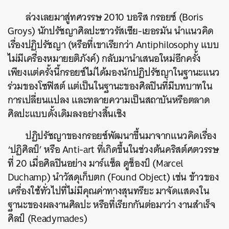
ล่วงเลยมาสู่ทศวรรษ 2010 บอริส กรอยซ์ (Boris
Groys) นักปรัชญาศิลปะชาวรัสเซีย-เยอรมัน นำแนวคิด
เรื่องปฏิปรัชญา (หรือที่เขาเรียกว่า Antiphilosophy แบบ
ไม่มีเครื่องหมายยติภังค์) กลับมานำเสนอใหม่อีกครั้ง
เพียงแต่ครั้งนี้กรอยซ์ไม่ได้มองนักปฏิปรัชญาในฐานะแนว
ร่วมของโซฟิสต์ แต่เป็นในฐานะของศิลปินที่มีบทบาทใน
การเปลี่ยนแปลง และทลายความเป็นสถาบันหรือตลาด
ศิลปะแบบดั้งเดิมลงอย่างสิ้นเชิง
ปฏิปรัชญาของกรอยซ์พัฒนาขึ้นมาจากแนวคิดเรื่อง
‘ปฏิศิลป์’ หรือ Anti-art ที่เกิดขึ้นในช่วงต้นคริสต์ศตวรรษ
ที่ 20 เมื่อศิลปินอย่าง มาร์แซ็ล ดูช็องป์ (Marcel
Duchamp) นำวัสดุเก็บตก (Found Object) เช่น ข้าวของ
เครื่องใช้ทั่วไปที่ไม่มีคุณค่าทางสุนทรียะ มาจัดแสดงใน
ฐานะของผลงานศิลปะ หรือที่เรียกกันต่อมาว่า งานสำเร็จ
ศิลป์ (Readymades)