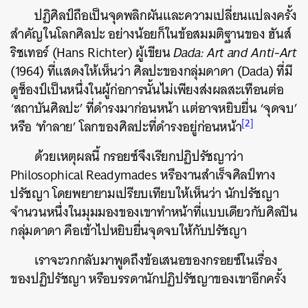
ปฏิศิลป์ถือเป็นจุดพลิกผันและความเปลี่ยนแปลงครั้ง
สำคัญในโลกศิลปะ อย่างน้อยก็ในข้อสมมติฐานของ ฮันส์
ริชเทอร์ (Hans Richter) ผู้เขียน
Dada: Art and Anti-Art
(1964) ที่แสดงให้เห็นว่า ศิลปะของกลุ่มดาดา (Dada) ที่มี
ดูช็องป์เป็นหนึ่งในผู้ก่อการนั้นไม่เพียงส่งผลสะเทือนต่อ
‘สถาบันศิลปะ’ ที่ดำรงมาก่อนหน้า แต่อาจหยิบยื่น ‘จุดจบ’
[2]
หรือ ‘ทำลาย’ โลกของศิลปะที่ดำรงอยู่ก่อนหน้า
ด้วยเหตุผลนี้ กรอยซ์จึงเรียกปฏิปรัชญาว่า
Philosophical Readymades หรืองานสำเร็จศิลป์ทาง
ปรัชญา โดยพยายามเปรียบเทียบให้เห็นว่า นักปรัชญา
จำนวนหนึ่งในมุมมองของเขาทำหน้าที่แบบเดียวกับศิลปิน
กลุ่มดาดา คือเข้าไปหยิบยื่นจุดจบให้กับปรัชญา
เราจะวกกลับมาพูดถึงข้อเสนอของกรอยซ์ในเรื่อง
ของปฏิปรัชญา หรือบรรดานักปฏิปรัชญาของเขาอีกครั้ง