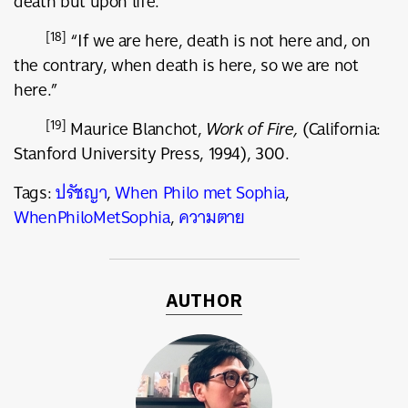
death but upon life.”
[18]
“If we are here, death is not here and, on
the contrary, when death is here, so we are not
here.”
[19]
Maurice Blanchot,
Work of Fire,
(California:
Stanford University Press, 1994), 300.
Tags:
ปรัชญา
,
When Philo met Sophia
,
WhenPhiloMetSophia
,
ความตาย
AUTHOR