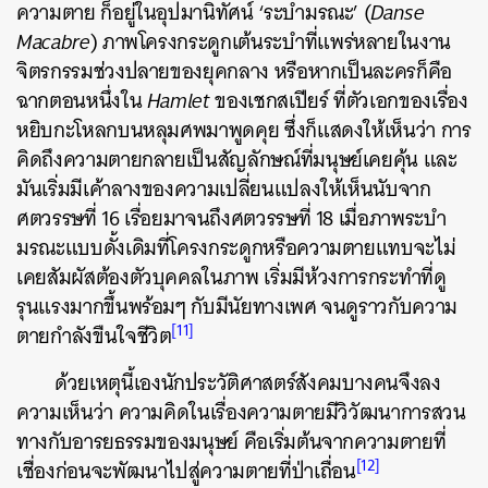
ความตาย ก็อยู่ในอุปมานิทัศน์ ‘ระบำมรณะ’ (
Danse
Macabre
) ภาพโครงกระดูกเต้นระบำที่แพร่หลายในงาน
จิตรกรรมช่วงปลายของยุคกลาง หรือหากเป็นละครก็คือ
ฉากตอนหนึ่งใน
Hamlet
ของเชกสเปียร์ ที่ตัวเอกของเรื่อง
หยิบกะโหลกบนหลุมศพมาพูดคุย ซึ่งก็แสดงให้เห็นว่า การ
คิดถึงความตายกลายเป็นสัญลักษณ์ที่มนุษย์เคยคุ้น และ
มันเริ่มมีเค้าลางของความเปลี่ยนแปลงให้เห็นนับจาก
ศตวรรษที่ 16 เรื่อยมาจนถึงศตวรรษที่ 18 เมื่อภาพระบำ
มรณะแบบดั้งเดิมที่โครงกระดูกหรือความตายแทบจะไม่
เคยสัมผัสต้องตัวบุคคลในภาพ เริ่มมีห้วงการกระทำที่ดู
รุนแรงมากขึ้นพร้อมๆ กับมีนัยทางเพศ จนดูราวกับความ
[11]
ตายกำลังขืนใจชีวิต
ด้วยเหตุนี้เองนักประวัติศาสตร์สังคมบางคนจึงลง
ความเห็นว่า ความคิดในเรื่องความตายมีวิวัฒนาการสวน
ทางกับอารยธรรมของมนุษย์ คือเริ่มต้นจากความตายที่
[12]
เชื่องก่อนจะพัฒนาไปสู่ความตายที่ป่าเถื่อน