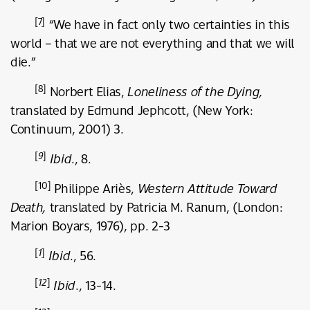
[7]
“We have in fact only two certainties in this
world – that we are not everything and that we will
die.”
[8]
Norbert Elias,
Loneliness of the Dying,
translated by Edmund Jephcott, (New York:
Continuum, 2001) 3.
[
9
]
Ibid
., 8.
[10]
Philippe Ariès,
Western Attitude Toward
Death,
translated by Patricia M. Ranum, (London:
Marion Boyars, 1976), pp. 2-3
[
1
]
Ibid
., 56.
[
12
]
Ibid
., 13-14.