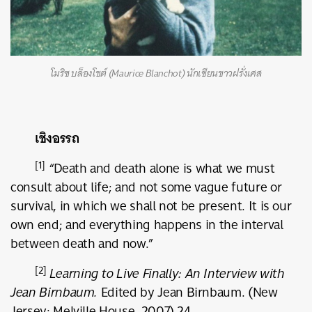
โมริซ บล็องโชต์ (Maurice Blanchot) นักเขียนชาวฝรั่งเศส
เชิงอรรถ
[1]
“Death and death alone is what we must
consult about life; and not some vague future or
survival, in which we shall not be present. It is our
own end; and everything happens in the interval
between death and now.”
[2]
Learning to Live Finally: An Interview with
Jean Birnbaum.
Edited by Jean Birnbaum. (New
Jersey: Melville House, 2007) 24.