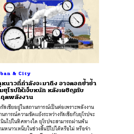
ban & City
ูหนาวที่กำลังจะมาถึง อาจตอกย้ำซ้ำ
ิมยุโรปให้เจ็บหนัก หลังเผชิญกับ
กฤตพลังงาน
่อรัสเซียอยู่ในสถานการณ์เป็นต่อเพราะพลังงาน
านการณ์ความขัดแย้งระหว่างรัสเซียกับยุโรปจะ
เนินไปในทิศทางใด ยุโรปจะสามารถผ่านพ้น
มหนาวเหน็บในช่วงสิ้นปีไปได้หรือไม่ หรือจำ