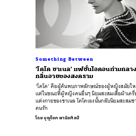
Something Between
‘โคโค ชาเนล’ แฟชั่นไอคอนท่ามกลา
กลิ่นอายของสงคราม
‘โคโค’ คือผู้ค้นพบภาพลักษณ์ของผู้หญิงสมัยให
แต่ในขณะที่ผู้หญิงคนอื่นๆ นิยมสะสมเสื้อผ้าเครื่
แต่งกายของชาเนล โคโคเองนั้นกลับนิยมสะสมช
คนรัก
โดย
บุญโชค พานิชศิลป์