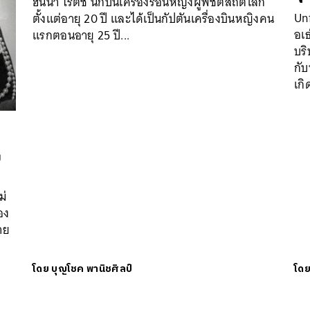
ฮันนา ไรต์ช นักบินเครื่องร่อนหญิงผู้พิชิตสถิติโลก
Un
ตั้งแต่อายุ 20 ปี และได้เป็นกัปตันเครื่องบินหญิงคน
อเ
แรกตอนอายุ 25 ปี...
บร
กับ
เกิ
ง
ม่
อง
าย
โดย
บุญโชค พานิชศิลป์
โด