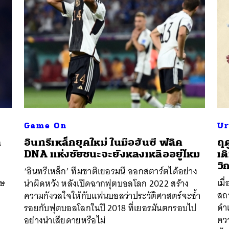
Game On
Ur
ด
อินทรีเหล็กยุคใหม่ ในมือฮันซี ฟลิค
ฤด
่
DNA แห่งชัยชนะจะยังหลงเหลืออยู่ไหม
เต
วิ
‘อินทรีเหล็ก’ ทีมชาติเยอรมนี ออกสตาร์ตได้อย่าง
ฤษ
เมื
น่าผิดหวัง หลังเปิดฉากฟุตบอลโลก 2022 สร้าง
สถ
ความกังวลใจให้กับแฟนบอลว่าประวัติศาสตร์จะซ้ำ
ดำ
รอยกับฟุตบอลโลกในปี 2018 ที่เยอรมันตกรอบไป
ควา
อย่างน่าเสียดายหรือไม่