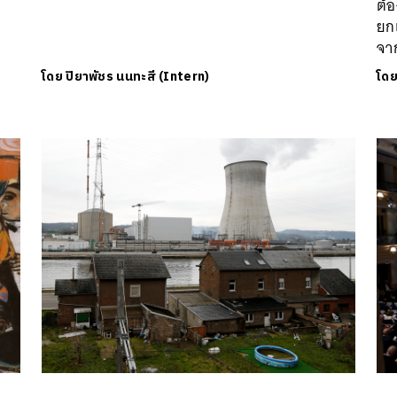
ต้
ยกเ
จาก
โดย
ปิยาพัชร นนทะสี (Intern)
โด