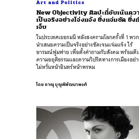
Art and Politics
New Objectivity ศิลปะที่ขับเน้นคว
เป็นจริงอย่างโจ่งแจ้ง ยิ่งแจ่มชัด ยิ่ง
เจ็บ
ในประเทศเยอรมนี หลังสงครามโลกครั้งที่ 1 พวก
นำเสนอความเป็นจริงอย่างชัดเจนแจ่มแจ้ง ไร้
อารมณ์ฟูมฟาย เพื่อตั้งคำถามกับสังคม พร้อมตีแ
ความอยุติธรรมและความวิปริตทางการเมืองอย่า
ไม่หวั่นหน้าอินทร์หน้าพรหม
โดย
ภาณุ บุญพิพัฒนาพงศ์
ค้