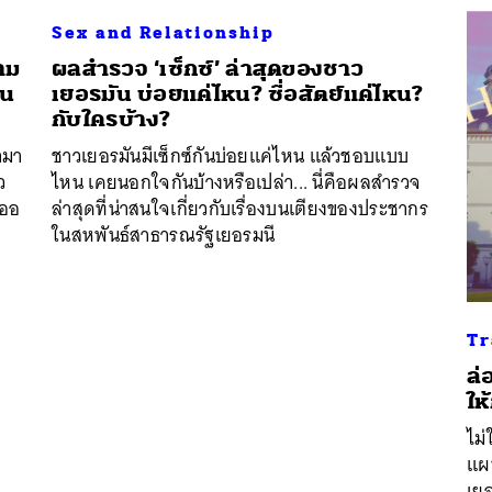
Sex and Relationship
าม
ผลสำรวจ ‘เซ็กซ์’ ล่าสุดของชาว
็น
เยอรมัน บ่อยแค่ไหน? ซื่อสัตย์แค่ไหน?
กับใครบ้าง?
ามา
ชาวเยอรมันมีเซ็กซ์กันบ่อยแค่ไหน แล้วชอบแบบ
ว
ไหน เคยนอกใจกันบ้างหรือเปล่า... นี่คือผลสำรวจ
ลออ
ล่าสุดที่น่าสนใจเกี่ยวกับเรื่องบนเตียงของประชากร
ในสหพันธ์สาธารณรัฐเยอรมนี
Tr
ล่
ให
ไม่
แผน
เยอ