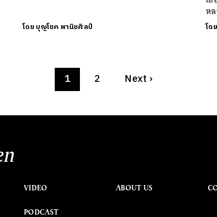
หล
โดย
บุญโชค พานิชศิลป์
โด
1
2
Next
›
en
VIDEO
ABOUT US
C
PODCAST