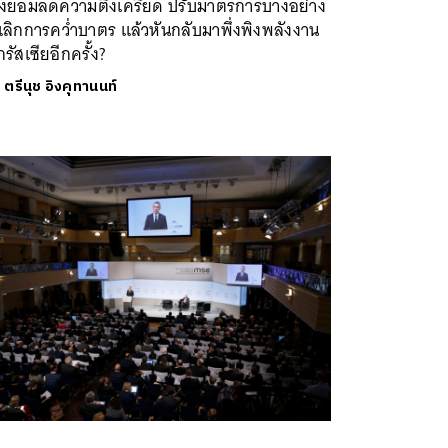
องยอมลดความตึงเครียด ปรับมาตรการบางอย่าง
ลิกการคว่ำบาตร แล้วหันกลับมาพึ่งพิงพลังงาน
รัสเซียอีกครั้ง?
ย
ตรีนุช อิงคุทานนท์