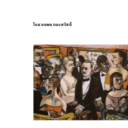
โดย
ชยพล ทองสวัสดิ์