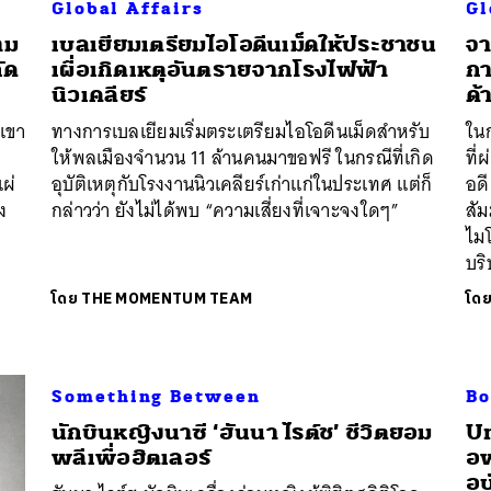
Global Affairs
Gl
าม
เบลเยียมเตรียมไอโอดีนเม็ดให้ประชาชน
จา
กัด
เผื่อเกิดเหตุอันตรายจากโรงไฟฟ้า
กา
นิวเคลียร์
ด้
เขา
ทางการเบลเยียมเริ่มตระเตรียมไอโอดีนเม็ดสำหรับ
ในก
ให้พลเมืองจำนวน 11 ล้านคนมาขอฟรี ในกรณีที่เกิด
ที่
ผ่
อุบัติเหตุกับโรงงานนิวเคลียร์เก่าแก่ในประเทศ แต่ก็
อด
ง
กล่าวว่า ยังไม่ได้พบ “ความเสี่ยงที่เจาะจงใดๆ”
สัม
ไมโ
บริ
โดย
THE MOMENTUM TEAM
โด
Something Between
Bo
นหา
นักบินหญิงนาซี ‘ฮันนา ไรต์ช’ ชีวิตยอม
​U
SHARE
TWEET
LINE
EMAIL
พลีเพื่อฮิตเลอร์
อ
อุ