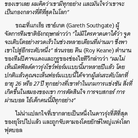
ของเขาเลย ผมคิดว่าเขามีทุกอย่าง และมั่นใจว่าเขาจะ
เป็นกองกลางที่ดีที่สุดในโลก”
ขณะที่แกเร็ธ เซาธ์เกต (Gareth Southgate) ผู้
จัดการทีมชาติอังกฤษกล่าวว่า
“ไม่มีใครคาดเดาได้ว่า จูด
จะเติบโตอย่างรวดเร็วในช่วงหลายเดือนที่ผ่านมา ซึ่งพา
เขาไปสู่อีกระดับหนึ่ง”
ส่วนรอย คีน (Roy Keane) ตำนาน
ของทีมปิศาจแดงและกูรูของช่องไอทีวีกล่าวว่า
“ผมไม่
เห็นมิดฟิลด์ดาวรุ่งโชว์ฟอร์มแบบนี้มาหลายปีแล้ว โดย
ปกติแล้วคุณจะเห็นฟอร์มแบบนี้ได้จากผู้เล่นระดับโลกที่
อายุ 26 หรือ 27 ปี ทุกอย่างที่เขาทำในเกมการแข่งขัน สิ่งที่
เกิดขึ้นในสมองของเขา การตัดสินใจ การจบสกอร์ การ
ผ่านบอล ไอ้เด็กคนนี้มีทุกอย่าง”
ไม่น่าแปลกใจที่เขากลายเป็นหนึ่งในดาวรุ่งที่ดีที่สุด
ของยุโรปไปแล้ว และถูกจับตามองโดยยักษ์ใหญ่แห่งโลก
ฟุตบอล