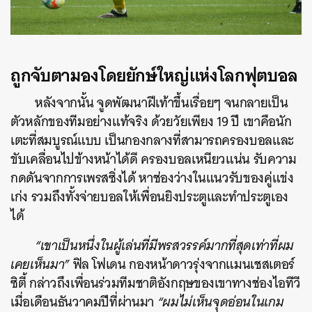
ถูกจับตามองโดยยักษ์ใหญ่แห่งโลกฟุตบอล
หลังจากนั้น จูดพัฒนาฝีเท้าขึ้นเรื่อยๆ จนกลายเป็น
ตัวหลักของทีมอย่างแท้จริง ด้วยวัยเพียง 19 ปี เขาคือนัก
เตะที่สมบูรณ์แบบ เป็นกองกลางที่สามารถครองบอลและ
ขับเคลื่อนไปข้างหน้าได้ดี ครองบอลเหนียวแน่น รับความ
กดดันจากการเพรสซิ่งได้ หาช่องว่างในแนวรับของคู่แข่ง
เก่ง รวมถึงทั้งจ่ายบอลให้เพื่อนยิงประตูและทำประตูเอง
ได้
“เขาเป็นหนึ่งในผู้เล่นที่มีพรสวรรค์มากที่สุดเท่าที่ผม
เคยเห็นมา”
ฟิล โฟเดน กองหน้าดาวรุ่งจากแมนเชสเตอร์
ซิตี้ กล่าวถึงเพื่อนร่วมทีมชาติอังกฤษของเขาทางช่องไอทีวี
เมื่อเดือนธันวาคมปีที่ผ่านมา
“ผมไม่เห็นจุดอ่อนในเกม