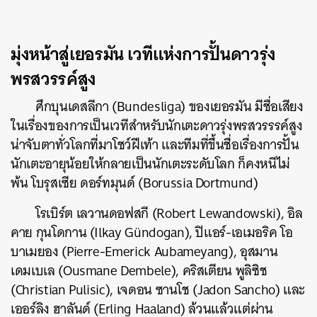
มุ่งหน้าสู่เยอรมัน เวทีแห่งการปั้นดาวรุ่ง
พรสวรรค์สูง
ศึกบุนเดสลีกา (Bundesliga) ของเยอรมัน มีชื่อเสียง
ในเรื่องของการเป็นเวทีสำหรับนักเตะดาวรุ่งพรสวรรรค์สูง
น่าจับตาทั่วโลกที่มาโชว์ฝีเท้า และทีมที่ขึ้นชื่อเรื่องการปั้น
นักเตะอายุน้อยให้กลายเป็นนักเตะระดับโลก ก็คงหนีไม่
พ้น โบรุสเซีย ดอร์ทมุนด์ (Borussia Dortmund)
โรเบิร์ต เลวานดอฟสกี (Robert Lewandowski), อิล
คาย กุนโดกาน (Ilkay Gündogan), ปิแอร์-เอเมอริค โอ
บาเมยอง (Pierre-Emerick Aubameyang), อุสมาน
เดมเบเล (Ousmane Dembele), คริสเตียน พูลิซิช
(Christian Pulisic), เจดอน ซานโช (Jadon Sancho) และ
เออร์ลิง ฮาลันด์ (Erling Haaland) ล้วนแล้วแต่ผ่าน