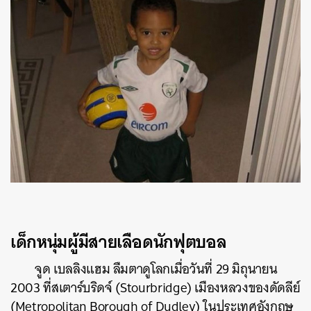
เด็กหนุ่มผู้มีสายเลือดนักฟุตบอล
จูด เบลลิงแฮม ลืมตาดูโลกเมื่อวันที่ 29 มิถุนายน
2003 ที่สเตาร์บริดจ์ (Stourbridge) เมืองหลวงของดัดลีย์
(
Metropolitan Borough of Dudley
) ในประเทศอังกฤษ