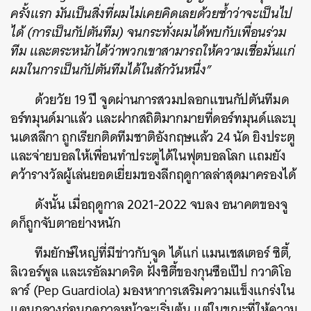
ครั้งแรก มันเป็นสิ่งที่ผมไม่เคยคิดเลยด้วยซ้ำว่าจะเป็นไป
ได้ (การเป็นกัปตันทีม) จนกระทั่งผมได้พบกับเพื่อนร่วม
ทีม และตระหนักได้ว่าพวกเขาสามารถให้ความเชื่อมั่นแก่
ผมในการเป็นกัปตันทีมได้ในสักวันหนึ่ง”
ด้วยวัย 19 ปี จูดผ่านการสวมปลอกแขนกัปตันทีมด
อร์ทมุนด์มาแล้ว และฝากสถิติมากมายที่ดอร์ทมุนด์และบุ
นเดสลีกา ถูกเรียกติดทีมชาติอังกฤษแล้ว 24 นัด ยิงประตู
และจ่ายบอลให้เพื่อนทำประตูได้ในฟุตบอลโลก แถมยัง
คว้ารางวัลผู้เล่นยอดเยี่ยมของลีกฤดูกาลล่าสุดมาครองได้
ดังนั้น เมื่อฤดูกาล 2021-2022 จบลง อนาคตของจู
ดก็ถูกจับตาอย่างหนัก
ทีมยักษ์ใหญ่ที่มีข่าวกับจูด ได้แก่ แมนเชสเตอร์ ซิตี้,
ลิเวอร์พูล และเรอัลมาดริด ฝั่งซิตี้ของกุนซือเป๊ป กวาดิโอ
ลาร์ (Pep Guardiola)
มองหาการเสริมความแข็งแกร่งใน
แดนกลางก่อนฤดูกาลหน้าจะเริ่มต้น แต่ในขณะที่ให้ความ