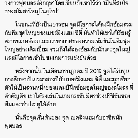
วงการฟุตบอลอังกฤษ’ โดยเขียนถึงเขาไว้ว่า ‘เป็นที่สนใจ
ของสโมสรใหญ่ในยุโรป’
ในขณะที่ยังเป็นเยาวชน จูดมีโอกาสได้ลงฝึกซ้อมร่วม
กับทีมชุดใหญ่ของเบอร์มิงแฮม ซิตี้ นั่นทำให้เขาได้เรียนรู้
สภาพแวดล้อมและบรรยากาศของความเข้มข้นในทีมชุด
ใหญ่อย่างเต็มเปี่ยม รวมถึงได้ลองซ้อมกับนักเตะชุดใหญ่
และมีโอกาสเข้าไปชมเกมการแข่งขันด้วย
หลังจากนั้น ในเดือนกรกฎาคม ปี 2019 จูดได้รับทุน
การศึกษาเป็นเวลาสองปีกับเบอร์มิงแฮม ซิตี้ และถูกเรียก
ตัวให้เป็นส่วนหนึ่งของแคมป์ฝึกซ้อมชุดใหญ่ของสโมสร ที่
สำคัญคือ เขาได้ลงเล่นในเกมกระชับมิตรช่วงปรีซีซั่นของ
ทีมและทำประตูได้ด้วย
นั่นคือจุดเริ่มต้นของ จูด เบลลิงแฮมกับอาชีพนัก
ฟุตบอล