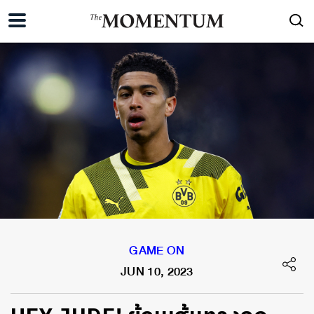
GAME ON
JUN 10, 2023