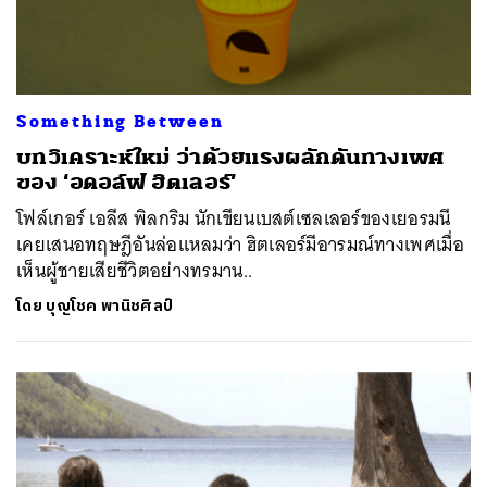
Something Between
บทวิเคราะห์ใหม่ ว่าด้วยแรงผลักดันทางเพศ
ของ ‘อดอล์ฟ ฮิตเลอร์’
โฟล์เกอร์ เอลีส พิลกริม นักเขียนเบสต์เซลเลอร์ของเยอรมนี
เคยเสนอทฤษฎีอันล่อแหลมว่า ฮิตเลอร์มีอารมณ์ทางเพศเมื่อ
เห็นผู้ชายเสียชีวิตอย่างทรมาน..
โดย
บุญโชค พานิชศิลป์