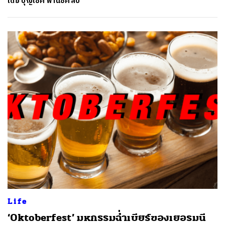
โดย
บุญโชค พานิชศิลป์
Life
‘Oktoberfest’ มหกรรมฉ่ำเบียร์ของเยอรมนี