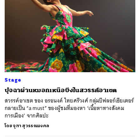
Stage
ค้นหา
SHARE
TWEET
LINE
EMAIL
ปุจฉาผ่านหมอกเหนือบึงในสวรรค์อาเขต​
สวรรค์อาเขต ของ อรอนงค์ ไทยศรีวงศ์ กลุ่มบีฟลอร์เธียเตอร์
กลายเป็น “a must” ของผู้ชมที่มองหา ‘เนื้อหาทางสังคม
การเมือง’ จากศิลปะ
โดย
จุฑา สุวรรณมงคล