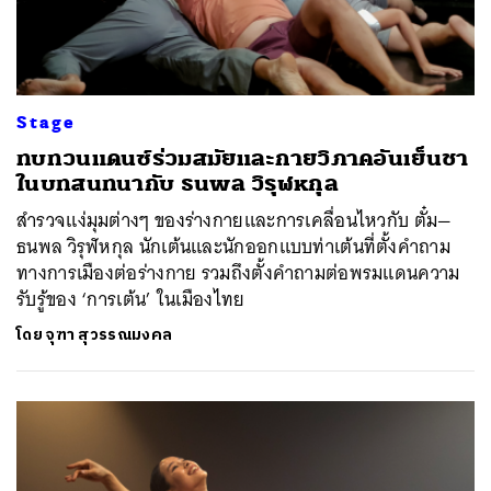
Stage
ทบทวนแดนซ์ร่วมสมัยและกายวิภาคอันเย็นชา
ในบทสนทนากับ ธนพล วิรุฬหกุล
สำรวจแง่มุมต่างๆ ของร่างกายและการเคลื่อนไหวกับ ตั๋ม—
ธนพล วิรุฬหกุล นักเต้นและนักออกแบบท่าเต้นที่ตั้งคำถาม
ทางการเมืองต่อร่างกาย รวมถึงตั้งคำถามต่อพรมแดนความ
รับรู้ของ ‘การเต้น’ ในเมืองไทย
โดย
จุฑา สุวรรณมงคล