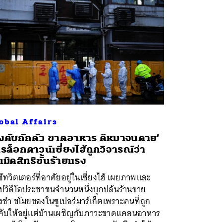
obal Affairs
ังคับกักตัว ขาดอาหาร ตีหมาจนตาย’
รล็อกดาวน์เซี่ยงไฮ้ถูกวิจารณ์ว่า
เมิดสิทธิขั้นร้ายแรง
ใช้ทวิตเตอร์ที่อาศัยอยู่ในเซี่ยงไฮ้ เผยภาพและ
ิปวิดีโอประชาชนจำนวนหนึ่งบุกปล้นร้านขาย
ชำ ขโมยของในซูเปอร์มาร์เก็ตเพราะคนที่ถูก
งคับให้อยู่แต่บ้านเผชิญกับภาวะขาดแคลนอาหาร