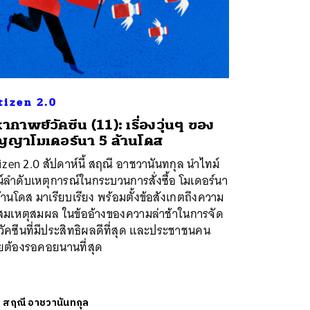
tizen 2.0
ากาพย์วัคซีน (11): เรื่องวุ่นๆ ของ
ญญาโมเดอร์นา 5 ล้านโดส
izen 2.0 สัปดาห์นี้ สฤณี อาชวานันทกุล นำไทม์
์ลำดับเหตุการณ์ในกระบวนการสั่งซื้อ โมเดอร์นา
้านโดส มาเรียบเรียง พร้อมตั้งข้อสังเกตถึงความ
่สมเหตุสมผล ในข้ออ้างของความล่าช้าในการจัด
อวัคซีนที่มีประสิทธิผลดีที่สุด และประชาชนคน
ยต้องรอคอยนานที่สุด
ย
สฤณี อาชวานันทกุล