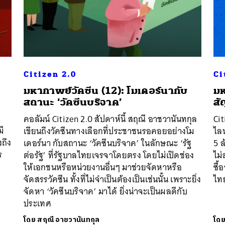
SHARE
TWEET
LINE
EMAIL
Citizen 2.0
Ci
มหากาพย์วัคซีน (12): โมเดอร์นากับ
มห
สถานะ ‘วัคซีนบริจาค’
สั
คอลัมน์ Citizen 2.0 สัปดาห์นี้ สฤณี อาชวานันทกุล
Cit
มี
เขียนถึงวัคซีนทางเลือกที่ประชาชนรอคอยอย่างโม
ไลน
งถึง
เดอร์นา กับสถานะ ‘วัคซีนบริจาค’ ในลักษณะ ‘รัฐ
5 ล
ร
ต่อรัฐ’ ที่รัฐบาลไทยเจรจาโดยตรง โดยไม่เปิดช่อง
ไม
ให้เอกชนหรือหน่วยงานอื่นๆ มาช่วยจัดหาหรือ
ซื้
จัดสรรวัคซีน ทั้งที่ไม่จำเป็นต้องเป็นเช่นนั้น เพราะยิ่ง
ไท
จัดหา ‘วัคซีนบริจาค’ มาได้ ยิ่งน่าจะเป็นผลดีกับ
ประเทศ
โดย
สฤณี อาชวานันทกุล
โด