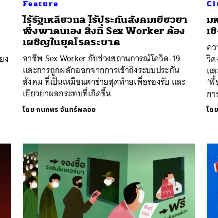
Feature
Ci
ไร้รัฐเหลียวแล ไร้ประกันสังคมเยียวยา
มห
พึ่งพาตนเอง สิ่งที่ Sex Worker ต้อง
เช
เผชิญในยุคโรคระบาด
ควา
อาชีพ Sex Worker กับช่วงสถานการณ์โควิด-19
ียง
วิด
และการถูกผลักออกจากการเข้าถึงระบบประกัน
แล
สังคม ที่เป็นเหมือนตาข่ายสุดท้ายเพื่อรองรับ และ
‘พื
เยียวยาผลกระทบที่เกิดขึ้น
กา
โดย
กนกพร จันทร์พลอย
โด
นหา