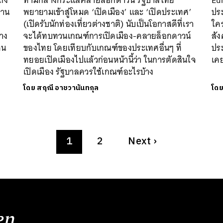
ถึง
ท่ามกลางกระแสคลายล็อกดาวน์ รัฐบาลไทย
Eur
่าน
พยายามเข้าสู่โหมด ‘เปิดเมือง’ และ ‘เปิดประเทศ’
ประ
น
(เปิดรับนักท่องเที่ยวต่างชาติ) นับเป็นโอกาสดีที่เรา
ใคร
่าง
จะได้ทบทวนเกณฑ์การเปิดเมือง-คลายล็อกดาวน์
สัง
คน
ของไทย โดยเทียบกับเกณฑ์ของประเทศอื่นๆ ที่
ประ
ทยอยเปิดเมืองไปแล้วก่อนหน้านี้ว่า ในการตัดสินใจ
เคย
เปิดเมือง รัฐบาลควรใช้เกณฑ์อะไรบ้าง
โดย
สฤณี อาชวานันทกุล
โด
1
2
Next
›
en