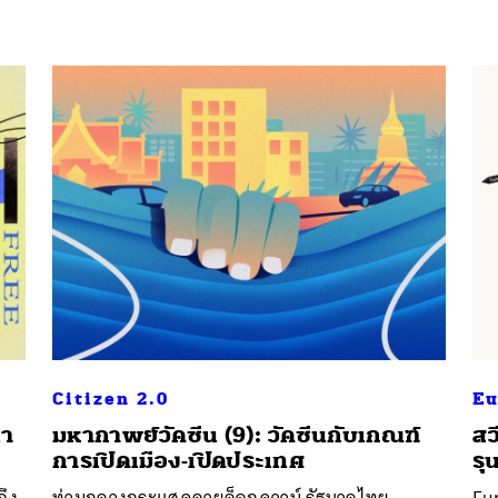
Citizen 2.0
Eu
นา
มหากาพย์วัคซีน (9): วัคซีนกับเกณฑ์
สว
การเปิดเมือง-เปิดประเทศ
ร