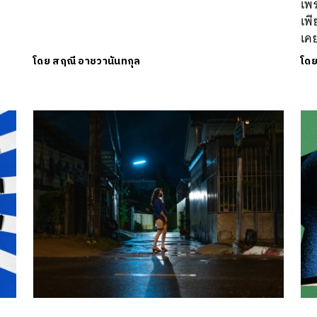
เพ
เพี
เค
โดย
สฤณี อาชวานันทกุล
โด