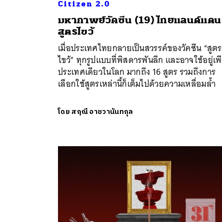
Citizen 2.0
มหากาพย์วัคซีน (19) ไทยแลนด์แดน
สูตรไขว้
เมื่อประเทศไทยกลายเป็นสวรรค์ของวัคซีน “สูตร
ไขว้” ทุกรูปแบบที่พิสดารพันลึก และอาจใช้อยู่เพ
ประเทศเดียวในโลก มากถึง 16 สูตร รวมถึงการ
เลือกใช้สูตรเหล่านี้ก็เต็มไปด้วยความเหลื่อมล้ำ
โดย
สฤณี อาชวานันทกุล
ค้