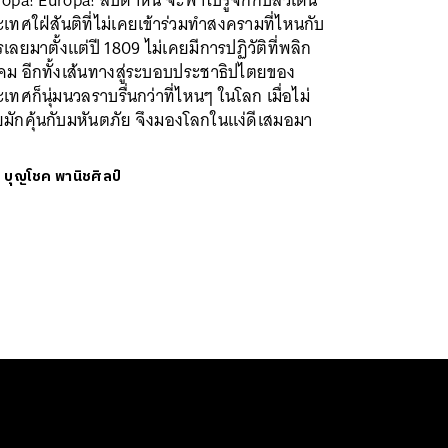
opa! Europa! สัปดาห์นี้ จะพาไปรู้จักกับสวีเดน
เทศใฝ่สันติที่ไม่เคยเข้าร่วมทำสงครามที่ไหนกับ
เลยมาตั้งแต่ปี 1809 ไม่เคยมีการปฏิวัติที่พลิก
คม อีกทั้งเส้นทางสู่ระบอบประชาธิปไตยของ
เทศก็นุ่มนวลราบรื่นกว่าที่ไหนๆ ในโลก เมื่อไม่
มักคุ้นกับมหันตภัย จึงมองโลกในแง่ดีเสมอมา
ย
บุญโชค พานิชศิลป์