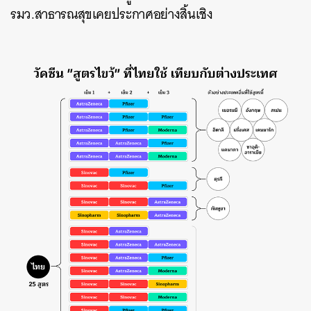
รมว.สาธารณสุขเคยประกาศอย่างสิ้นเชิง