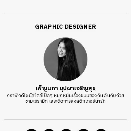
GRAPHIC DESIGNER
เพ็ญนภา บุปผาเจริญสุข
กราฟิกดีไซน์สไตล์เป็ดๆ หมกหมุ่นเรื่องขนมของกิน อินกับถ้วย
ชามเซรามิก เสพติดการส่งสติกเกอร์น่ารัก