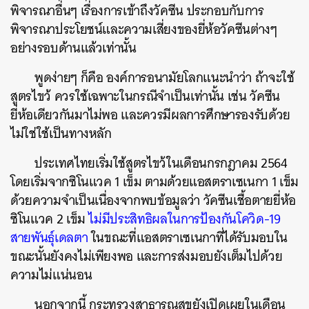
พิจารณาอื่นๆ เรื่องการเข้าถึงวัคซีน ประกอบกับการ
พิจารณาประโยชน์และความเสี่ยงของยี่ห้อวัคซีนต่างๆ
อย่างรอบด้านแล้วเท่านั้น
พูดง่ายๆ ก็คือ องค์การอนามัยโลกแนะนำว่า ถ้าจะใช้
สูตรไขว้ ควรใช้เฉพาะในกรณีจำเป็นเท่านั้น เช่น วัคซีน
ยี่ห้อเดียวกันมาไม่พอ และควรมีผลการศึกษารองรับด้วย
ไม่ใช่ใช้เป็นทางหลัก
ประเทศไทยเริ่มใช้สูตรไขว้ในเดือนกรกฎาคม 2564
โดยเริ่มจากซิโนแวค 1 เข็ม ตามด้วยแอสตราเซเนกา 1 เข็ม
ด้วยความจำเป็นเนื่องจากพบข้อมูลว่า วัคซีนเชื้อตายยี่ห้อ
ซิโนแวค 2 เข็ม
ไม่มีประสิทธิผลในการป้องกันโควิด-19
สายพันธุ์เดลตา
ในขณะที่แอสตราเซเนกาที่ได้รับมอบใน
ขณะนั้นยังคงไม่เพียงพอ และการส่งมอบยังเต็มไปด้วย
ความไม่แน่นอน
นอกจากนี้ กระทรวงสาธารณสุขยังเปิดเผยในเดือน