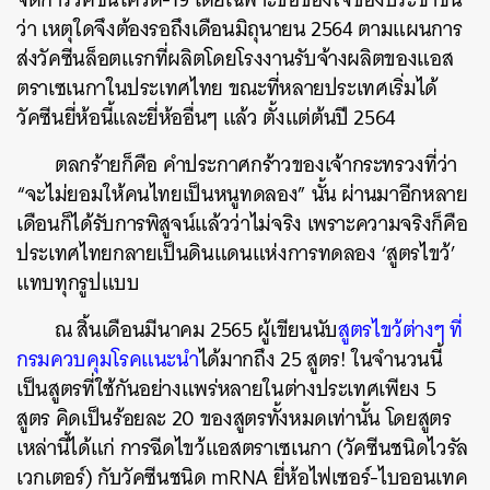
ว่า เหตุใดจึงต้องรอถึงเดือนมิถุนายน 2564 ตามแผนการ
ส่งวัคซีนล็อตแรกที่ผลิตโดยโรงงานรับจ้างผลิตของแอส
ตราเซเนกาในประเทศไทย ขณะที่หลายประเทศเริ่มได้
วัคซีนยี่ห้อนี้และยี่ห้ออื่นๆ แล้ว ตั้งแต่ต้นปี 2564
ตลกร้ายก็คือ คำประกาศกร้าวของเจ้ากระทรวงที่ว่า
“จะไม่ยอมให้คนไทยเป็นหนูทดลอง” นั้น ผ่านมาอีกหลาย
เดือนก็ได้รับการพิสูจน์แล้วว่าไม่จริง เพราะความจริงก็คือ
ประเทศไทยกลายเป็นดินแดนแห่งการทดลอง ‘สูตรไขว้’
แทบทุกรูปแบบ
ณ สิ้นเดือนมีนาคม 2565 ผู้เขียนนับ
สูตรไขว้ต่างๆ ที่
กรมควบคุมโรคแนะนำ
ได้มากถึง 25 สูตร! ในจำนวนนี้
เป็นสูตรที่ใช้กันอย่างแพร่หลายในต่างประเทศเพียง 5
สูตร คิดเป็นร้อยละ 20 ของสูตรทั้งหมดเท่านั้น โดยสูตร
เหล่านี้ได้แก่ การฉีดไขว้แอสตราเซเนกา (วัคซีนชนิดไวรัล
เวกเตอร์) กับวัคซีนชนิด mRNA ยี่ห้อไฟเซอร์-ไบออนเทค