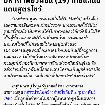
มหากาพย์วัคซีน (19) ไทยแลนด์
แดนสูตรไขว้
“คนที่ชอบพูดว่าประเทศอื่นได้รับ [วัคซีน] แล้ว ต้อง
ไปดูรายละเอียดของแต่ละประเทศ บางประเทศได้รับใน
ฐานะที่ยอมให้ประชาชนได้รับการทดลองวิจัยวัคซีน ไม่ใช่
เป็นผู้ซื้อ และเขามีผู้ป่วยเพียงพอในการทดลอง ซึ่ง
ประเทศไทยมีไม่พอและไม่เคยอยู่ในหัวของ
รมว.สาธารณสุข คนนี้ จะเอาคนไทยมาเป็นผู้ที่จะถูกการ
ทดลอง เราไม่ได้อยู่ในสภาพนั้น เพราะประเทศไทย
ควบคุมได้ ลองนึกสภาพหากฉีดแล้วเหมือนในยุโรป ฉีด
แล้วปากเบี้ยว กล้ามเนื้ออ่อนแรง ใครจะเป็นผู้อธิบาย เมื่อ
เรามีเวลาและโอกาสเลือกสิ่งที่ปลอดภัยทำไมจะไม่ทำ”
อนุทิน ชาญวีรกูล รัฐมนตรีว่าการกระทรวง
สาธารณสุข
กล่าวประโยคข้างต้นเมื่อวันที่ 2 กุมภาพันธ์
2564
เมื่อถูกตั้งคำถามในสภาผู้แทนราษฎรถึงแผนการ
จัดการวัคซีนโควิด-19 โดยเฉพาะข้อข้องใจของประชาชน