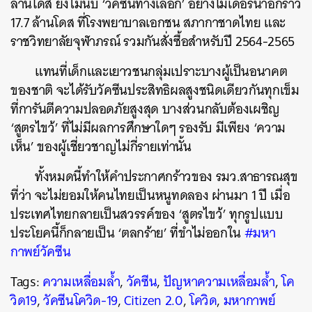
ล้านโดส ยังไม่นับ ‘วัคซีนทางเลือก’ อย่างโมเดอร์นาอีกราว
17.7 ล้านโดส ที่โรงพยาบาลเอกชน สภากาชาดไทย และ
ราชวิทยาลัยจุฬาภรณ์ รวมกันสั่งซื้อสำหรับปี 2564-2565
แทนที่เด็กและเยาวชนกลุ่มเปราะบางผู้เป็นอนาคต
ของชาติ จะได้รับวัคซีนประสิทธิผลสูงชนิดเดียวกันทุกเข็ม
ที่การันตีความปลอดภัยสูงสุด บางส่วนกลับต้องเผชิญ
‘สูตรไขว้’ ที่ไม่มีผลการศึกษาใดๆ รองรับ มีเพียง ‘ความ
เห็น’ ของผู้เชี่ยวชาญไม่กี่รายเท่านั้น
ทั้งหมดนี้ทำให้คำประกาศกร้าวของ รมว.สาธารณสุข
ที่ว่า จะไม่ยอมให้คนไทยเป็นหนูทดลอง ผ่านมา 1 ปี เมื่อ
ประเทศไทยกลายเป็นสวรรค์ของ ‘สูตรไขว้’ ทุกรูปแบบ
ประโยคนี้ก็กลายเป็น ‘ตลกร้าย’ ที่ขำไม่ออกใน
#มหา
กาพย์วัคซีน
Tags:
ความเหลื่อมล้ำ
,
วัคซีน
,
ปัญหาความเหลื่อมล้ำ
,
โค
วิด19
,
วัคซีนโควิด-19
,
Citizen 2.0
,
โควิด
,
มหากาพย์