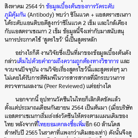
สิงหาคม 2564 ว่า
ข้อมูลเบื้องต้นของการวัดระดับ
ภูมิคุ้มกัน
(Antibody) พบว่า ซิโนแวค + แอสตราเซเนกา
ได้ระดับแอนติบอดีสูงกว่าซิโนแวค 2 เข็ม และใกล้เคียง
กับแอสตราเซเนกา 2 เข็ม ข้อมูลนี้จึงเท่ากับมาสนับสนุ
นการประกาศใช้ ‘สูตรไขว้’ นี้เป็นสูตรหลัก
อย่างไรก็ดี งานวิจัยซึ่งเป็นที่มาของข้อมูลเบื้องต้นดัง
กล่าว
เต็มไปด้วยคำถามถึงความถูกต้องทางวิชาการ
และ
จวบจนปัจจุบัน งานวิจัยเรื่องสูตรไขว้นี้และสูตรต่อๆ มา
ไม่เคยได้รับการตีพิมพ์ในวารสารสากลที่มีกระบวนการ
ตรวจทานผลงาน (Peer Reviewed) แต่อย่างใด
นอกจากนี้ อุปทานวัคซีนในไทยก็เลิกติดขัดแล้ว
ตั้งแต่ประมาณเดือนกันยายน 2564 เป็นต้นมา (เมื่อบริษัท
แอสตราเซเนกาเริ่มเร่งส่งวัคซีนให้ตรงตามแผนเดิมของ
ไทย หลังจากที่
ไทยยอมตกลงซื้อเพิ่ม
อีก 60 ล้านโดส
สำหรับปี 2565 ในราคาที่แพงกว่าเดิมสองเท่า) ดังนั้นจึงดู