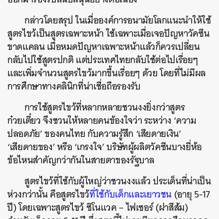
กล่าวโดยสรุป ในเมื่อองค์การอนามัยโลกแนะนำให้ใช้
สูตรไขว้เป็นสูตรเฉพาะหน้า ใช้เฉพาะเมื่อเจอปัญหาวัคซีน
ขาดแคลน เมื่อหมดปัญหาเฉพาะหน้าแล้วก็ควรเปลี่ยน
กลับไปใช้สูตรปกติ แต่ประเทศไทยกลับใช้ต่อไปเรื่อยๆ
และเพิ่มจำนวนสูตรไขว้มากขึ้นเรื่อยๆ ด้วย โดยที่ไม่มีผล
การศึกษาทางคลินิกที่น่าเชื่อถือรองรับ
การใช้สูตรไขว้ที่หลากหลายชวนงงยิ่งกว่าสูตร
ก๋วยเตี๋ยว จึงชวนให้หลายคนข้องใจว่า ระหว่าง ‘ความ
ปลอดภัย’ ของคนไทย กับความรู้สึก ‘เสียดายเงิน’
‘เสียดายของ’ หรือ ‘เกรงใจ’ บริษัทผู้ผลิตวัคซีนบางยี่ห้อ
ข้อไหนสำคัญกว่ากันในสายตาของรัฐบาล
สูตรไขว้ที่ใช้กับผู้ใหญ่ว่าชวนงงแล้ว ประเด็นที่น่าเป็น
ห่วงกว่านั้น คือสูตรไขว้
ที่ใช้กับเด็กและเยาวชน
(อายุ 5-17
ปี) โดยเฉพาะสูตรไขว้ ซิโนแวค – ไฟเซอร์ (ฝาสีส้ม)