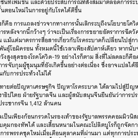
คซีนที่เพิ่มขึ้น และด้วยประสบการณ์ที่สั่งสมมาตลอดการ
้นตอนใหม่ในการอยู่กับโรคได้ดีขึ้น
างก็คือ การแถลงข่าวจากทางการนั้นเลิกระบุถึงนโยบายโควิด
หลังจากนี้กว้างๆ ว่าจะเป็นเรื่องการขยายอัตราการฉีดว
ั้น แม้แต่มาตรการสื่อสารเกี่ยวกับโรคระบาดก็เปลี่ยนไปสู่
ันธุ์โอมิครอน ทั้งหมดนี้ใช้เวลาเพียงสัปดาห์เดียว หากน
ฝ้าระวังสูงสุดของโรคโควิด-19 อย่างไรก็ตาม สิ่งที่ไม่ลดละ
จับกุมผู้ชุมนุมที่ยังเกิดขึ้นอย่างต่อเนื่อง ซึ่งอาจแปลได
นกับการประท้วงไม่ได้
้าทายต่อปัญหาเศรษฐกิจ ปัญหาโรคระบาด ได้ลามไปสู่ปัญ
ระชาธิปไตย ฝ่ายรัฐบาลจีน และผู้สนับสนุนจีนยืนยันว่าการปร
กับประชากรจีน 1,412 ล้านคน
นี้อาจเป็นเพียงก้อนกรวดในรองเท้าของรัฐบาลพรรคคอมมิวนิส
คุมกองทัพได้ และเสี้ยนหนามในคณะโปลิตบูโรก็ถูกจัดกา
ารพรรคชุดใหม่เมื่อเดือนตุลาคมที่ผ่านมา แต่ทุกการประท