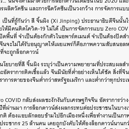
ู้ตัว…​ นั่นจึงตามมาด้วยการล็อกดาวน์เต็มขั้นในปี 2020 แ
มีการผลิตวัคซีน และการฉีดวัคซีนเป็นวงกว้าง การจัดการแบ
น… เป็นที่รู้กันว่า สี จิ้นผิง (Xi Jinping) ประธานาธิบดีจีนนั
อยให้มีคนติดโควิด-19 ไม่ได้ เป็นการจัดการแบบ Zero COVI
งปิดพื้นที่ จำเป็นต้องกักตัวในอพาร์ตเมนต์ จำเป็นต้องปิด
สื่อจีนจะไม่ได้รับอนุญาตให้เผยแพร่ก็คือภาพความสับสนอลห
ี่จะถูกล็อกดาวน์
โยบายที่สี จิ้นผิง ระบุว่าเป็นความพยายามที่ประสบผลสำเ
ราการติดเชื้อแล้ว จีนมีนัยที่ต่ำอย่างเห็นได้ชัด สิ่งที่จี
ตราการตายของจีนต่ำกว่าสหรัฐอเมริกา และต่ำกว่าทุกปร
ro COVID กลับส่งผลชะงักงันกับเศรษฐกิจจีน อัตราการว่าง
้นปีที่ผ่านมา การล็อกดาวน์ส่งผลกระทบต่อประชาชนในบางเ
ิ ต้องแอบลักลอบข้ามไปอีกเมืองหนึ่งเพื่อทำงานเป็นภาพ
งมีประชากร 25 ล้านคน เคยถูกบังคับให้ต้องล็อกดาวน์นานกว่