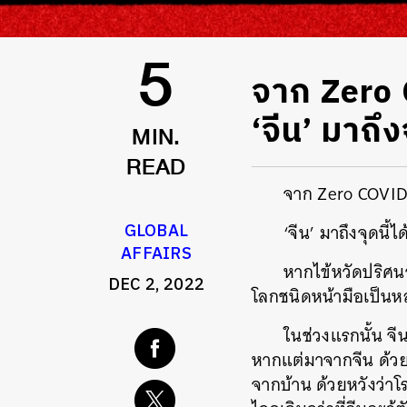
จาก Zero 
5
‘จีน’ มาถึง
MIN.
READ
จาก Zero COVID 
GLOBAL
‘จีน’ มาถึงจุดนี้ไ
AFFAIRS
หากไข้หวัดปริศนา
DEC 2, 2022
โลกชนิดหน้ามือเป็นหลั
ในช่วงแรกนั้น จี
หากแต่มาจากจีน ด้วยก
จากบ้าน ด้วยหวังว่าโรค