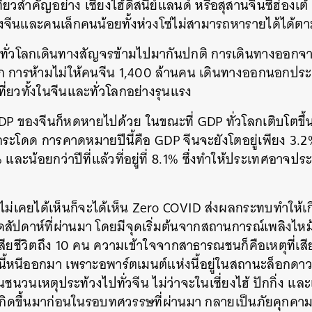
่ยวสำคัญอย่าง เซี่ยงไฮ้ดิสนีย์แลนด์ หรือสุสานจิ๋นซีฮ่องเ
องจีนและคนเล็กคนน้อยทั้งห่วงโซ่ไม่สามารถหารายได้ได้ต
่อทั่วโลกเดินทางสัญจรข้ามไปมากันปกติ การเดินทางออกจา
ก การห้ามไม่ให้คนจีน 1,400 ล้านคน เดินทางออกนอกปร
่ยวทั้งในจีนและทั่วโลกอย่างรุนแรง
GDP ของจีนก็หดหายไปด้วย ในขณะที่ GDP ทั่วโลกเติบโตขึ
ระโดด การคาดหมายปีนี้คือ GDP จีนจะยังโตอยู่เพียง 3.2%
5% และน้อยกว่าปีที่แล้วที่อยู่ที่ 8.1% ซึ่งทำให้ประเทศอ
่ไม่เคยได้เห็นก็จะได้เห็น Zero COVID ส่งผลกระทบทำให้
ดสัปดาห์ที่ผ่านมา โดยมีจุดเริ่มต้นจากสถานการณ์เพลิงไหม้
้เสียชีวิตถึง 10 คน ความเข้าใจจากสาธารณชนก็คือเหตุที่เส
ี้หนีออกมา เพราะอพาร์ตเมนต์แห่งนี้อยู่ในสถานะล็อกดาวน
วนเหตุประท้วงไปทั่วจีน ไม่ว่าจะในเซี่ยงไฮ้ ปักกิ่ง และเส
คยเกิดขึ้นมาก่อนในรอบทศวรรษที่ผ่านมา กลายเป็นภัยคุกค
นหา