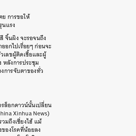
ตย การขอให้
งรุนแรง
ี จิ้นผิง จะรอจนถึง
ขาออกไปเรื่อยๆ ก่อนจะ
ผู้ติดเชื้อและผู้
อง หลังการประชุม
ลางการจับตาของทั่ว
ารล็อกดาวน์นั้นเปลี่ยน
ว (China Xinhua News)
มถึงเซี่ยงไฮ้ แม้
รงของโรคที่น้อยลง