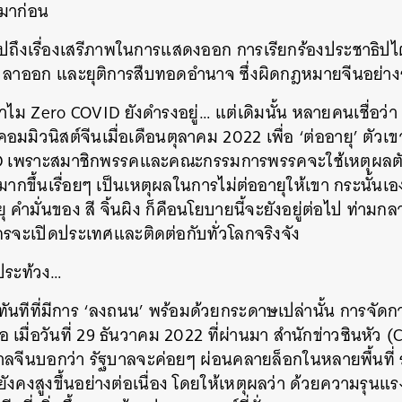
นมาก่อน
SHARE
TWEET
LINE
EMAIL
ถึงเรื่องเสรีภาพในการแสดงออก การเรียกร้องประชาธิปไ
ผิง ลาออก และยุติการสืบทอดอำนาจ ซึ่งผิดกฎหมายจีนอย่า
ไม Zero COVID ยังดำรงอยู่… แต่เดิมนั้น หลายคนเชื่อว่า ส
มิวนิสต์จีนเมื่อเดือนตุลาคม 2022 เพื่อ ‘ต่ออายุ’ ตัวเ
 เพราะสมาชิกพรรคและคณะกรรมการพรรคจะใช้เหตุผลตัวเลข
มากขึ้นเรื่อยๆ เป็นเหตุผลในการไม่ต่ออายุให้เขา กระนั้นเ
คำมั่นของ สี จิ้นผิง ก็คือนโยบายนี้จะยังอยู่ต่อไป ท่ามก
กรจะเปิดประเทศและติดต่อกับทั่วโลกจริงจัง
ุประท้วง…
ือทันทีที่มีการ ‘ลงถนน’ พร้อมด้วยกระดาษเปล่านั้น การจัดก
ือ เมื่อวันที่ 29 ธันวาคม 2022 ที่ผ่านมา สำนักข่าวซินหั
จีนบอกว่า รัฐบาลจะค่อยๆ ผ่อนคลายล็อกในหลายพื้นที่ รว
ยังคงสูงขึ้นอย่างต่อเนื่อง โดยให้เหตุผลว่า ด้วยความรุนแ