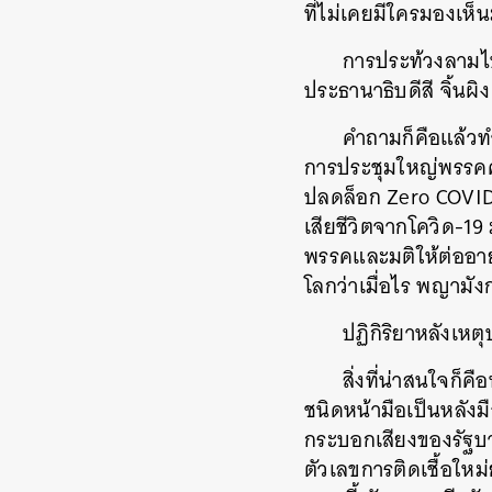
ที่ไม่เคยมีใครมองเห็
การประท้วงลามไป
ประธานาธิบดีสี จิ้น
คำถามก็คือแล้วทำ
การประชุมใหญ่พรรคคอม
ปลดล็อก Zero COVID
เสียชีวิตจากโควิด-19 
พรรคและมติให้ต่ออายุ 
โลกว่าเมื่อไร พญามัง
ปฏิกิริยาหลังเหต
สิ่งที่น่าสนใจก็ค
ชนิดหน้ามือเป็นหลังม
กระบอกเสียงของรัฐบาล
ตัวเลขการติดเชื้อใหม่