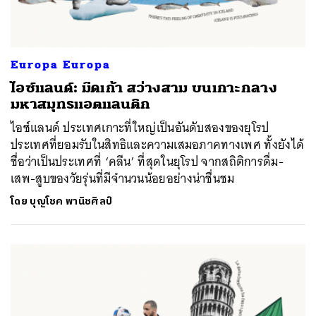
Europa Europa
ไอซ์แลนด์: มืดเก้า สว่างสาม บนเกาะกลาง
มหาสมุทรแอตแลนติก
ไอซ์แลนด์ ประเทศเกาะที่ใหญ่เป็นอันดับสองของยุโรป
ประเทศที่ยอมรับในสิทธิและความเสมอภาคทางเพศ ทั้งยังได้
ชื่อว่าเป็นประเทศที่ ‘คลีน’ ที่สุดในยุโรป จากสถิติการดื่ม-
เสพ-สูบของวัยรุ่นที่มีจำนวนน้อยอย่างน่าชื่นชม
ค้นหา
โดย
บุญโชค พานิชศิลป์
SHARE
TWEET
LINE
EMAIL