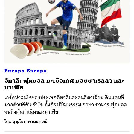
Europa Europa
อิตาลี: ฟุตบอล มะเขือเทศ มอซซาเรลลา และ
มาเฟีย
เกร็ดน่าสนใจของประเทศอิตาลีและคนอิตาเลียน ดินแดนที่
มากด้วยสีสันเร้าใจ ทั้งศิลปวัฒนธรรม ภาษา อาหาร ฟุตบอล
จนถึงต้นกำเนิดของมาเฟีย
โดย
บุญโชค พานิชศิลป์