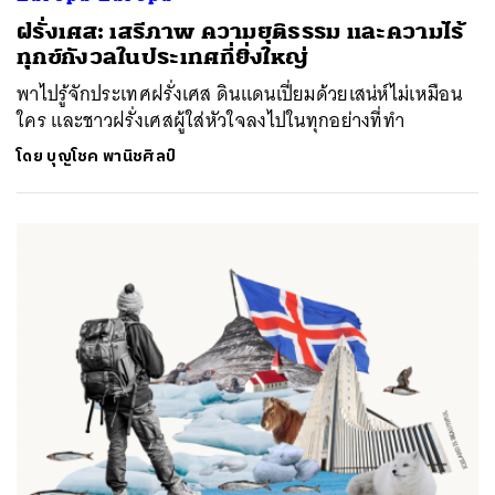
ฝรั่งเศส: เสรีภาพ ความยุติธรรม และความไร้
ทุกข์กังวลในประเทศที่ยิ่งใหญ่
พาไปรู้จักประเทศฝรั่งเศส ดินแดนเปี่ยมด้วยเสน่ห์ไม่เหมือน
ใคร และชาวฝรั่งเศสผู้ใส่หัวใจลงไปในทุกอย่างที่ทำ
โดย
บุญโชค พานิชศิลป์