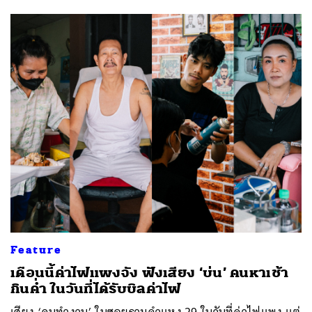
Feature
เดือนนี้ค่าไฟแพงจัง ฟังเสียง ‘บ่น’ คนหาเช้า
กินค่ำ ในวันที่ได้รับบิลค่าไฟ
เสียง ‘คนทำงาน’ ในซอยรามคำแหง 29 ในวันที่ค่าไฟแพง แต่