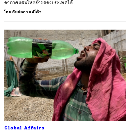
อากาศแสนโหดร้ายของประเทศได้
โดย
อัยย์ลดา แซ่โค้ว
Global Affairs