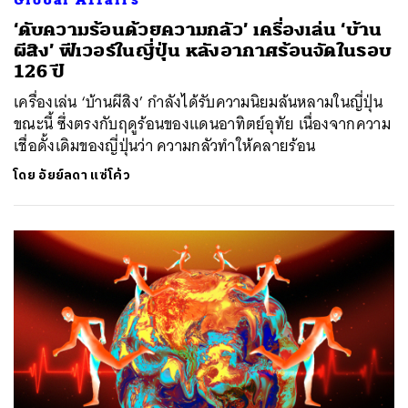
‘ดับความร้อนด้วยความกลัว’ เครื่องเล่น ‘บ้าน
ผีสิง’ ฟีเวอร์ในญี่ปุ่น หลังอากาศร้อนจัดในรอบ
126 ปี
เครื่องเล่น ‘บ้านผีสิง’ กำลังได้รับความนิยมล้นหลามในญี่ปุ่น
ขณะนี้ ซึ่งตรงกับฤดูร้อนของแดนอาทิตย์อุทัย เนื่องจากความ
เชื่อดั้งเดิมของญี่ปุ่นว่า ความกลัวทำให้คลายร้อน
โดย
อัยย์ลดา แซ่โค้ว