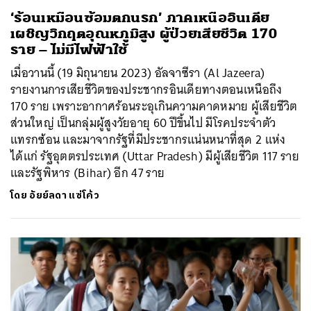
‘ร้อนเหมือนซ้อมตกนรก’ ภาคเหนืออินเดีย
เผชิญวิกฤตอุณหภูมิสูง ผู้ป่วยเสียชีวิต 170
ราย – ไม่มีไฟฟ้าใช้
เมื่อวานนี้ (19 มิถุนายน 2023) อัลจาซีรา (Al Jazeera)
รายงานการเสียชีวิตของประชากรอินเดียทางตอนเหนือถึง
170 ราย เพราะอากาศร้อนระอุเกินความคาดหมาย ผู้เสียชีวิต
ส่วนใหญ่ เป็นกลุ่มผู้สูงวัยอายุ 60 ปีขึ้นไป มีโรคประจำตัว
แทรกซ้อน และมาจากรัฐที่มีประชากรแน่นหนาที่สุด 2 แห่ง
ได้แก่ รัฐอุตตรประเทศ (Uttar Pradesh) มีผู้เสียชีวิต 117 ราย
และรัฐพิหาร (Bihar) อีก 47 ราย
โดย
อัยย์ลดา แซ่โค้ว