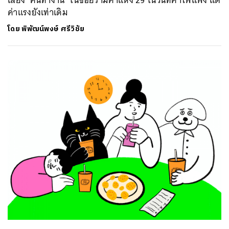
ค่าแรงยังเท่าเดิม
โดย
พิพัฒน์พงษ์ ศรีวิชัย
ค้นหา