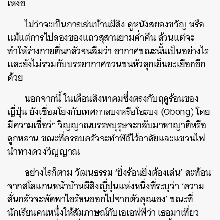
เหงื่อ
ไม่ว่าจะเป็นการเล่นบ้านผีสิง ดูหนังสยองขวัญ หรือ
แม้แต่การไปลองของแถวสุสานยามค่ำคืน ล้วนแต่จะ
ทำให้ร่างกายตื่นกลัวจนลืมว่า อากาศขณะนั้นเป็นอย่างไร
และยังไม่รวมกับบรรยากาศชวนขนหัวลุกเย็นยะเยือกอีก
ด้วย
นอกจากนี้ ในเดือนสิงหาคมซึ่งตรงกับฤดูร้อนของ
ญี่ปุ่น ยังเชื่อมโยงกับเทศกาลบงหรือโอะบง (Obong) โดย
มีความเชื่อว่า วิญญาณบรรพบุรุษจะกลับมาหาญาติหรือ
ลูกหลาน ขณะที่ครอบครัวจะทำพิธีไว้อาลัยและแขวนไฟ
นำทางดวงวิญญาณ
อย่างไรก็ตาม วัฒนธรรม ‘ยิ่งร้อนยิ่งต้องเล่น’ สะท้อน
จากสโลแกนหน้าบ้านผีสิงญี่ปุ่นแห่งหนึ่งที่ระบุว่า ‘ความ
สั่นกลัวจะพัดพาไอร้อนออกไปจากตัวคุณเอง’ ขณะที่
นักเรียนคนหนึ่งให้สัมภาษณ์กับเอเอฟพีว่า เธอมาเที่ยว