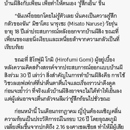
บ้านผีสิงกับเพื่อน เพื่อทำให้ตนเอง ‘รู้สึกเย็น’ ขึ้น
“ฉันเหงื่อออกโดยไม่รู้ตัวเลย นั่นคงเป็นความรู้สึก
กลัวของฉัน” มิซาโตะ นารุเซะ (Misato Naruse) วัยรุ่น
อายุ 18 ปีเล่าประสบการณ์หลังออกจากบ้านผีสิง ขณะที่
เพื่อนของเธอนิ่งเงียบและเหนื่อยล้าจากความกลัวเป็นที่
เรียบร้อย
ขณะที่ ฮิโรฟูมิ โกมิ (Hirofumi Gomi) ผู้อยู่เบื้อง
หลังความคิดสร้างสรรค์จากประสบการณ์ออกแบบบ้านผี
สิงร่วม 30 ปี เล่าว่า สิ่งสำคัญในการทำบ้านผีสิงคือ การใช้
วิชวลเอฟเฟกต์ที่น่าตื่นตาตื่นใจและเรื่องราวน่าดึงดูด
ก่อนจะย้ำว่า ที่จริงแล้วบ้านผีสิงอาจจะไม่ได้ทำให้เย็นลง
แต่ผู้เล่นอาจจะตื่นกลัวจนลืมว่ารู้สึกร้อนไปชั่วขณะ
ค้นหา
ก่อนหน้านี้ ในเดือนกรกฎาคม ญี่ปุ่นต้องเผชิญคลื่น
SHARE
TWEET
LINE
EMAIL
ความร้อนเป็นประวัติการณ์ในรอบ 126 ปี โดยอุณหภูมิ
เฉลี่ยเพิ่มขึ้นจากปกติถึง 2.16 องศาเซลเซียส ทำให้มีผู้เสีย