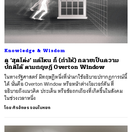
Knowledge & Wisdom
ดู ‘สุดโต่ง’ แค่ไหน ก็ (ทำให้) กลายเป็นความ
ปกติได้ ตามทฤษฎี Overton Window
ในทางรัฐศาสตร์ มีทฤษฎีหนึ่งที่นำมาใช้อธิบายปรากฏการณ์นี้
ได้ นั่นคือ Overton Window หรือหน้าต่างโอเวอร์ตัน ที่
อธิบายถึงแนวคิด ประเด็น หรือข้อถกเถียงที่เกิดขึ้นในสังคม
ในช่วงเวลาหนึ่ง
โดย
ศิรอักษร จอมใบหยก