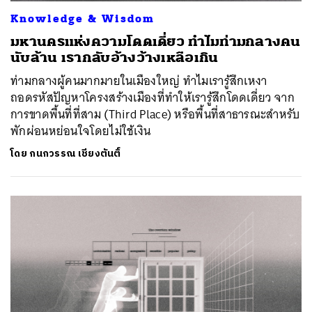
Knowledge & Wisdom
มหานครแห่งความโดดเดี่ยว ทำไมท่ามกลางคน
นับล้าน เรากลับอ้างว้างเหลือเกิน
ท่ามกลางผู้คนมากมายในเมืองใหญ่ ทำไมเรารู้สึกเหงา
ถอดรหัสปัญหาโครงสร้างเมืองที่ทำให้เรารู้สึกโดดเดี่ยว จาก
การขาดพื้นที่ที่สาม (Third Place) หรือพื้นที่สาธารณะสำหรับ
พักผ่อนหย่อนใจโดยไม่ใช้เงิน
โดย
กนกวรรณ เชียงตันติ์
ค้นหา
SHARE
TWEET
LINE
EMAIL