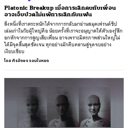
Platonic Breakup เมื่อการเลิกคบกับเพื่อน
อาจเจ็บปวดไม่แพ้การเลิกกับแฟน
สิ่งหนึ่งที่เราตระหนักได้จากการกลับมาอ่านสมุดเฟรนด์ชิป
เล่มเก่าในวัยผู้ใหญ่คือ น้อยครั้งที่เราจะอนุญาตให้ตัวเองรู้สึก
อกหักจากการสูญเสียเพื่อน อาจเพราะมิตรภาพส่วนใหญ่ไม่
ได้มีจุดสิ้นสุดชัดเจน ทุกอย่างมักคืบคลานสู่จุดจบอย่าง
เงียบเชียบ
โดย
ศิรอักษร จอมใบหยก