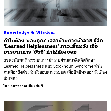
Knowledge & Wisdom
ทำไมต้อง ‘ขอบคุณ’ เวลาข้ามทางม้าลาย รู้จัก
‘Learned Helplessness’ ภาวะสิ้นหวัง เมื่อ
มารยาทการ ‘ขับขี่’ ทำให้ต้องยอม
ถอดรหัสพฤติกรรมบนทางม้าลายผ่านแนวคิดจิตวิทยา
Learned Helplessness และ Stockholm Syndrome ทำไม
คนเมืองถึงต้องก้มหัวขอบคุณรถยนต์ เมื่ออิทธิพลของผังเมือง
ล้มเหลว
โดย
กนกวรรณ เชียงตันติ์