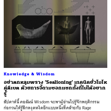
Knowledge & Wisdom
อย่าตกหลุมพราง ‘Sealioning’ เทคนิคยั่วโมโห
คู่ดีเบต ด้วยการจี้ถามซอกแซกทั้งที่ไม่ได้อยาก
รู้
สัปดาห์นี้ คอลัมน์ Wisdom จะพาผู้อ่านไปรู้จักพฤติกรรม
ก่อกวนให้รู้สึกหงุดหงิดอีกแบบหนึ่งที่คล้ายกับ Rage