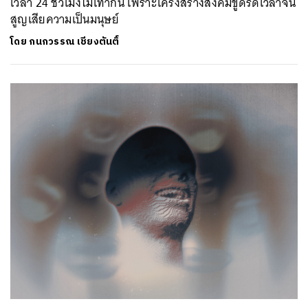
เวลา 24 ชั่วโมงไม่เท่ากัน เพราะโครงสร้างสังคมขูดรีดเวลาจน
สูญเสียความเป็นมนุษย์
โดย
กนกวรรณ เชียงตันติ์