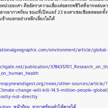
้าหน่วยองศา คืออัตราความเสี่ยงต่อสรรพชีวิตที่อาจหล่นหา
SHARE
TWEET
LINE
EMAIL
ลางอากาศร้อน ขณะที่เปิดแอร์ 23 องศาเซลเซียสตลอดทั้ง
นข้างนอกอย่างหลีกเลี่ยงไม่ได้
ationalgeographic.com/environment/article/global
chgate.net/publication/378435701_Research_on_th
_on_human_health
thropynewsdigest.org/news/other-sources/article/?
limate-change-will-kill-14.5-million-people-globa
tly-not-directly
sdom
,
หน้าร้อน
,
อากาศร้อนทำให้ตายได้