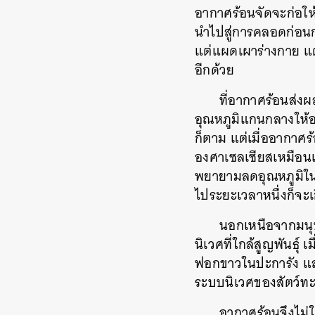
อากาศร้อนจัดจะก่อให
นำไปสู่การคลอดก่อนก
แต่แผดเผาร่างกาย แต
อีกด้วย
ที่อากาศร้อนส่ง
อุณหภูมิแกนกลางให้อย
ก็ตาม แต่เมื่ออากาศร
องศาเซลเซียสเหมือนเด
พยายามลดอุณหภูมิใน
ไประยะเวลาหนึ่งก็จะ
นอกเหนือจากมนุษ
นิเวศที่ใกล้สูญพันธุ์
ฟอกขาวในปะการัง และ
ระบบนิเวศของสัตว์ทะเ
อากาศร้อนจึงไม่ใ
ค้