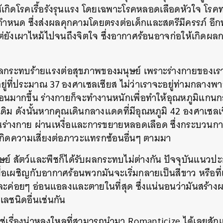
้เกิดโรคเรื้อรังรุนแรง โดยเฉพาะโรคหลอดเลือดหัวใจ โรค
ำหนด ซึ่งส่งผลคุกคามโดยตรงต่อเด็กและสตรีมีครรภ์ อีกท
่ยังเผาไหม้ไปจนถึงจิตใจ ซึ่งอากาศร้อนอาจก่อให้เกิดผ
ผลกระทบร้ายแรงต่อสุขภาพของมนุษย์ เพราะร่างกายของเ
ู่ที่ประมาณ 37 องศาเซลเซียส ไม่ว่าเราจะอยู่ท่ามกลางพ
้อนมากขึ้น ร่างกายก็จะทำงานหนักเพื่อทำให้อุณหภูมิแกนกล
ิม ดังนั้นหากคุณเดินกลางแดดที่มีอุณหภูมิ 42 องศาเซลเซ
ร่างกาย ผ่านเหงื่อและการขยายหลอดเลือด ซึ่งกระบวนกา
เกิดความเสี่ยงต่อภาวะแทรกซ้อนอื่นๆ ตามมา
ย์ สัตว์และพืชก็ได้รับผลกระทบไม่ต่างกัน ปัจจุบันแนวป
 เมื่อเผชิญกับอากาศร้อนพวกมันจะเริ่มกลายเป็นสีขาว หรือท
ค่อยๆ อ่อนแอลงและตายในที่สุด ซึ่งแน่นอนว่ามันสร้างผ
ลชนิดอื่นเช่นกัน
ช่เรื่องน่าหลงใหลที่สามารถนำมา Romanticize ได้เลยสักแ
นหา