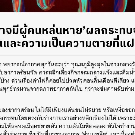
ี้อาจมีผู้คนหล่นหาย’ผลกระท
นและความเป็นความตายที่แ
มา พยากรณ์อากาศทุกวันระบุว่า อุณหภูมิสูงสุดในช่วงกลางวั
ะดับอากาศร้อนจัด ควรหลีกเลี่ยงกิจกรรมกลางแจ้งและดื่มน
้บ้าง ส่วนเรื่องค่าไฟก็ค่อยไปปวดหัวตอนสิ้นเดือนทีเดียว แ
ทนทุกข์ทรมานจากสภาพอากาศกันไป กว่าจะข่มตาหลับท่าม
ของอากาศร้อน ไม่ได้มีเพียงแค่นอนไม่สบาย หรือเหงื่ออ
ผลกระทบโดยตรงกับร่างกายเราอย่างหลีกเลี่ยงไม่ได้ เพราะเ
ผลให้หลอดเลือดขยายตัว ความดันโลหิตลดลง หัวใจทำงานหน
ยงทั่วร่างกาย ซึ่งเป็นที่มาของอาการ ‘อ่อนเพลีย’ และเสี่ย