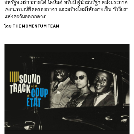
สหรัฐอเมริกาภายใต้ โดนัลด์ ทรัมป์ ผู้นำสหรัฐฯ หลังประกาศ
เจตนารมณ์ยึดครองกาซา และสร้างใหม่ให้กลายเป็น ‘ริเวียรา
แห่งตะวันออกกลาง’
โดย
THE MOMENTUM TEAM