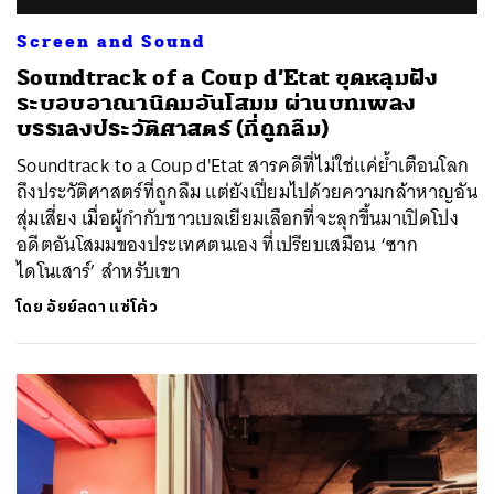
Screen and Sound
Soundtrack of a Coup d’Etat ขุดหลุมฝัง
ระบอบอาณานิคมอันโสมม ผ่านบทเพลง
บรรเลงประวัติศาสตร์ (ที่ถูกลืม)
Soundtrack to a Coup d'Etat สารคดีที่ไม่ใช่แค่ย้ำเตือนโลก
ถึงประวัติศาสตร์ที่ถูกลืม แต่ยังเปี่ยมไปด้วยความกล้าหาญอัน
สุ่มเสี่ยง เมื่อผู้กำกับชาวเบลเยียมเลือกที่จะลุกขึ้นมาเปิดโปง
อดีตอันโสมมของประเทศตนเอง ที่เปรียบเสมือน ‘ซาก
ไดโนเสาร์’ สำหรับเขา
โดย
อัยย์ลดา แซ่โค้ว