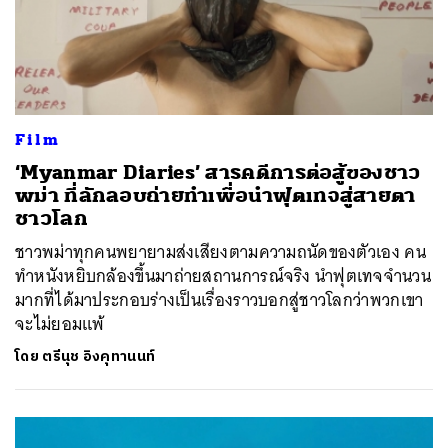
Film
‘Myanmar Diaries’ สารคดีการต่อสู้ของชาว
พม่า ที่ลักลอบถ่ายทำเพื่อนำฟุตเทจสู่สายตา
ชาวโลก
ชาวพม่าทุกคนพยายามส่งเสียงตามความถนัดของตัวเอง คน
ทำหนังหยิบกล้องขึ้นมาถ่ายสถานการณ์จริง นำฟุตเทจจำนวน
มากที่ได้มาประกอบร่างเป็นเรื่องราวบอกสู่ชาวโลกว่าพวกเขา
จะไม่ยอมแพ้
โดย
ตรีนุช อิงคุทานนท์