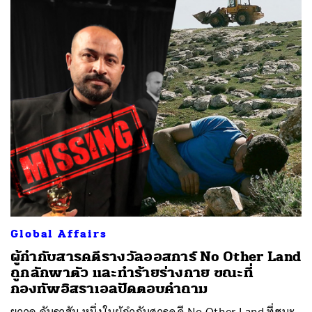
Global Affairs
ผู้กำกับสารคดีรางวัลออสการ์ No Other Land
ถูกลักพาตัว และทำร้ายร่างกาย ขณะที่
กองทัพอิสราเอลปัดตอบคำถาม
ยูวาล อับราฮัม หนึ่งในผู้กำกับสารคดี No Other Land ที่ชนะ