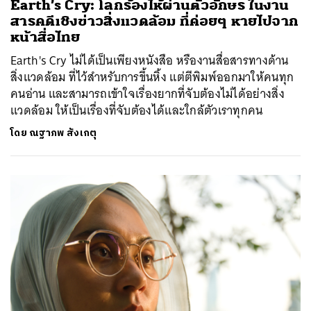
Earth’s Cry: โลกร้องไห้ผ่านตัวอักษร ในงาน
สารคดีเชิงข่าวสิ่งแวดล้อม ที่ค่อยๆ หายไปจาก
หน้าสื่อไทย
Earth's Cry ไม่ได้เป็นเพียงหนังสือ หรืองานสื่อสารทางด้าน
สิ่งแวดล้อม ที่ไว้สำหรับการขึ้นหิ้ง แต่ตีพิมพ์ออกมาให้คนทุก
คนอ่าน และสามารถเข้าใจเรื่องยากที่จับต้องไม่ได้อย่างสิ่ง
แวดล้อม ให้เป็นเรื่องที่จับต้องได้และใกล้ตัวเราทุกคน
ค้นหา
โดย
ณฐาภพ สังเกตุ
SHARE
TWEET
LINE
EMAIL