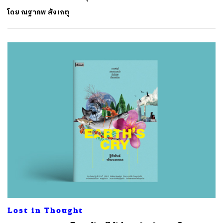
โดย
ณฐาภพ สังเกตุ
Lost in Thought