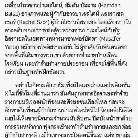
เคลื่อนไหวชาวปาเลสไตน์, ฮัมดัน บัลลาล (Hamdan
Ballal) ช่างภาพและผู้กำกับชาวปาเลสไตน์ และราเชล
เซอร์ (Rachel Szor) ผู้กำกับชาวอิสราเอล โดยเรื่องราวใน
สารคดีบอกเล่าการต่อสู้ระหว่างชาวปาเลสไตน์กับรัฐ
อิสราเอลในเขตทางทหารมาซาเฟอร์ยัตตา (Masafer
Yatta) หลังกองทัพอิสราเอลขับไล่ผู้อาศัยนับพันคนออก
จากพื้นที่เดิมของพวกเขา ด้วยการทำลายบ้านเรือน
โรงเรียน และทำร้ายร่างกายประชาชน เพื่อจะใช้พื้นที่ดัง
กล่าวเป็นฐานทัพฝึกซ้อมรบ
อย่างไรก็ตามอับราฮัมเพิ่งเปิดเผยผ่านแอปพลิเคชัน
X ไม่กี่ชั่วโมงที่ผ่านมาว่า ฮัมดันถูกทหารอิสราเอลทำร้าย
ร่างกายบริเวณหน้าท้องและศีรษะจนเลือดไหล ก่อนจะ
ลักพาตัวเพื่อนผู้กำกับชาวปาเลสไตน์หนีไป โดยคลิปวิดีโอ
เผยให้เห็นชายนิรนามจำนวนนับสิบคน ปิดบังหน้าตาด้วย
การสวมหน้ากาก พุ่งตรงเข้ามาทำร้ายร่างกายและชกต่อย
ผู้กำกับสารคดี แม้ว่าเขาจะกระโดดหนีขึ้นรถ แต่ชายกลุ่ม