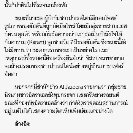
นั้นก็ปาหินไปที่รถจนกล้องพัง
ขณะที่บาเซล ผู้กำกับชาวปาเลสไตน์อีกคนโพสต์
รูปภาพของฮัมดันที่ถูกมัดมือไพล่ โดยมีกลุ่มชายสวมแมส
ก์ควบคุมตัว พร้อมกับข้อความว่า เขาขอเป็นกำลังใจให้
กับคาราม (Karam) ลูกชายวัย 7 ปีของฮัมดัน ซึ่งขณะนี้ยัง
ไม่มีทราบว่า ชะตากรรมของเขาเป็นอย่างไร และ
เหตุการณ์ทั้งหมดนี้คือเครื่องยืนยันว่า อิสราเอลพยายาม
ลบล้างมรดกของชาวปาเลสไตน์อย่างหมู่บ้านมาซาเฟอร์
ยัตตา
ค้นหา
SHARE
TWEET
LINE
EMAIL
นอกจากนี้สำนักข่าว Al Jazeera รายงานว่า กลุ่มชาย
นิรนามชาวอิสราเอลยังทุบกระจก และกรีดยางรถยนต์
ขณะที่กองทัพอิสราเอลอ้างว่า กำลังตรวจสอบสถานการณ์
อยู่ แต่ไม่ได้แสดงความคิดเห็นเพิ่มเติมแต่อย่างใด
อ้างอิง: