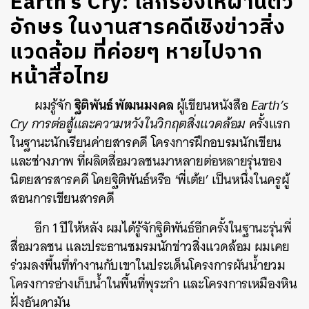
Earth’s Cry: โลกร้องไห้ผ่านตัว
อักษร ในงานสารคดีเชิงข่าวสิ่ง
แวดล้อม ที่ค่อยๆ หายไปจาก
หน้าสื่อไทย
ฐิติพันธ์ พัฒนมงคล
ผมรู้จัก
ผู้เขียนหนังสือ
Earth’s
Cry การต่อสู้และความหวังในวิกฤตสิ่งแวดล้อม
ครั้งแรก
ในฐานะนักเรียนค่ายสารคดี โครงการฝึกอบรมนักเขียน
และช่างภาพ ที่ผลิตสื่อมวลชนมาหลายต่อหลายรุ่นของ
นิตยสารสารคดี โดยฐิติพันธ์หรือ ‘พี่เต้ย’ เป็นหนึ่งในครูผู้
สอนการเขียนสารคดี
อีก 1 ปีให้หลัง ผมได้รู้จักฐิติพันธ์อีกครั้งในฐานะรุ่นพี่
สื่อมวลชน และประธานชมรมนักข่าวสิ่งแวดล้อม ผมเคย
ร่วมลงพื้นที่ทำงานกับเขาในประเด็นโครงการผันน้ำยวม
โครงการอ่างเก็บน้ำในพื้นที่พุระกำ และโครงการเหมืองหิน
ฝั่งอันดามัน