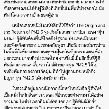
เสี่ยงอันตรายและห่างไกล เพื่อนำข้อมูลกลับมารายงานให้
กับสาธารณชนได้รับรู้ถึงสิ่งที่เกิดขึ้นในพื้นที่ห่างออกไปนับ
พันกิโลเมตรจากบ้านของผู้อ่าน
เหมือนตอนหนึ่งในหนังสือที่ใช้ชื่อว่า The Origin and
the Return of PM2.5 จุดเริ่มต้นและการกลับมาของ ‘ฝุ่น
มรณะ’ ฐิติพันธ์ลงพื้นที่ไกลถึงรัฐฉาน ประเทศเมียนมา
และจังหวัดเกาะกง ประเทศกัมพูชา เพื่อสัมภาษณ์ชาวบ้าน
ในพื้นที่ถึงที่มาและสาเหตุของฝุ่นควันข้ามพรมแดน ที่ส่ง
ผลกระทบมาจนถึงประเทศไทย งานชิ้นนี้เป็นอีกชิ้นที่ฐิติ
พันธ์สามารถเล่าเรื่องราวใกล้ตัวอย่างฝุ่น PM2.5 ได้ไป
จนถึงต้นตอของการเกิดฝุ่น ที่ทำให้ผู้อ่านตระหนักถึง
ปัญหาฝุ่น PM2.5 ได้แจ่มชัดมากขึ้น
ในส่วนที่อยู่นอกเหนือจากเนื้อหาในหนังสือ ฐิติพันธ์
เป็นหนึ่งในนักสื่อสารมวลชน ที่ยืนระยะทำงานมาได้อย่าง
ยาวนาน ในช่วงเวลาที่ผมได้พบเจอเขา ฐิติพันธ์มักย้ำ
เตือนผมอยู่เสมอว่า ในบทบาทของสื่อมวลชน เราจำเป็น