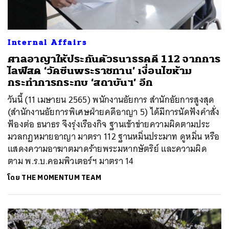
Internal Affairs
ศาลอาญาให้ประกันตัวธนาธรคดี 112 จากการ
ไลฟ์สด ‘วัคซีนพระราชทาน’ เงื่อนไขห้าม
กระทำการกระทบ ‘สถาบันฯ’ อีก
วันนี้ (11 เมษายน 2565) พนักงานอัยการ สำนักอัยการสูงสุด
(สำนักงานอัยการพิเศษฝ่ายคดีอาญา 5) ได้มีการนัดฟังคำสั่ง
ฟ้องต่อ ธนาธร จึงรุ่งเรืองกิจ ฐานเข้าข่ายความผิดตามประ
มวลกฏหมายอาญา มาตรา 112 ฐานหมิ่นประมาท ดูหมิ่น หรือ
แสดงความอาฆาตมาดร้ายพระมหากษัตริย์ และความผิด
ตาม พ.ร.บ.คอมพิวเตอร์ฯ มาตรา 14
โดย
THE MOMENTUM TEAM