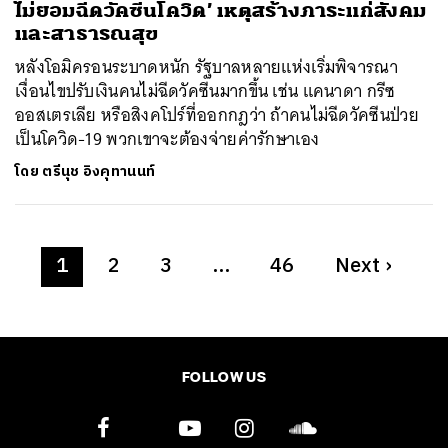
ไม่ยอมฉีดวัคซีนโควิด’ เหตุสร้างภาระแก่สังคม
และสาธารณสุข
หลังโอมิครอนระบาดหนัก รัฐบาลหลายแห่งเริ่มพิจารณา
เงื่อนไขปรับเงินคนไม่ฉีดวัคซีนมากขึ้น เช่น แคนาดา กรีซ
ออสเตรเลีย หรือสิงคโปร์ที่ออกกฎว่า ถ้าคนไม่ฉีดวัคซีนป่วย
เป็นโควิด-19 พวกเขาจะต้องจ่ายค่ารักษาเอง
โดย
ตรีนุช อิงคุทานนท์
1
2
3
…
46
Next
›
FOLLOW US