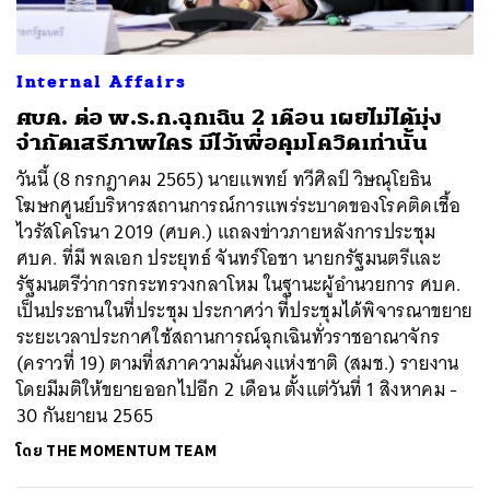
Internal Affairs
ศบค. ต่อ พ.ร.ก.ฉุกเฉิน 2 เดือน เผยไม่ได้มุ่ง
จำกัดเสรีภาพใคร มีไว้เพื่อคุมโควิดเท่านั้น
วันนี้ (8 กรกฎาคม 2565) นายแพทย์ ทวีศิลป์ วิษณุโยธิน
โฆษกศูนย์บริหารสถานการณ์การแพร่ระบาดของโรคติดเชื้อ
ไวรัสโคโรนา 2019 (ศบค.) แถลงข่าวภายหลังการประชุม
ศบค. ที่มี พลเอก ประยุทธ์ จันทร์โอชา นายกรัฐมนตรีและ
รัฐมนตรีว่าการกระทรวงกลาโหม ในฐานะผู้อำนวยการ ศบค.
เป็นประธานในที่ประชุม ประกาศว่า ที่ประชุมได้พิจารณาขยาย
ระยะเวลาประกาศใช้สถานการณ์ฉุกเฉินทั่วราชอาณาจักร
(คราวที่ 19) ตามที่สภาความมั่นคงแห่งชาติ (สมช.) รายงาน
โดยมีมติให้ขยายออกไปอีก 2 เดือน ตั้งแต่วันที่ 1 สิงหาคม -
30 กันยายน 2565
โดย
THE MOMENTUM TEAM