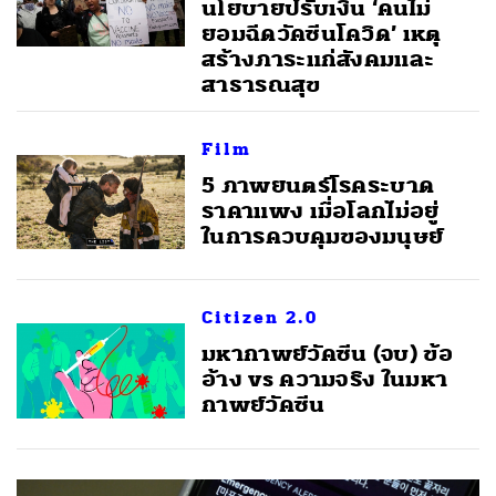
นโยบายปรับเงิน ‘คนไม่
ยอมฉีดวัคซีนโควิด’ เหตุ
สร้างภาระแก่สังคมและ
สาธารณสุข
Film
5 ภาพยนตร์โรคระบาด
ราคาแพง เมื่อโลกไม่อยู่
ในการควบคุมของมนุษย์
Citizen 2.0
มหากาพย์วัคซีน (จบ) ข้อ
อ้าง vs ความจริง ในมหา
กาพย์วัคซีน