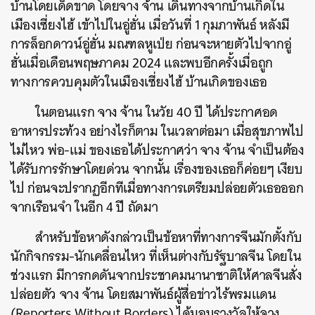
บ้านโดยเด็ดขาด โดยจาง จ้าน เดินทางจากบ้านเกิดใน
เมืองเซี่ยงไฮ้ เข้าไปในอู่ฮั่น เมื่อวันที่ 1 กุมภาพันธ์ หลังมี
การล็อกดาวน์อู่ฮั่น มณฑลหูเป่ย ก่อนจะหายตัวไปจากอู่
ฮั่นเมื่อเดือนพฤษภาคม 2024 และพบอีกครั้งเมื่อถูก
ทางการควบคุมตัวในเมืองเซี่ยงไฮ้ บ้านเกิดของเธอ
ในตอนแรก จาง จ้าน ในวัย 40 ปี ได้ประกาศอด
อาหารประท้วง อย่างไรก็ตาม ในเวลาต่อมา เมื่อสุขภาพไป
ไม่ไหว พ่อ-แม่ ของเธอได้ประกาศว่า จาง จ้าน จำเป็นต้อง
ได้รับการรักษาโดยด่วน จากนั้น เรื่องของเธอก็ค่อยๆ เงียบ
ไป ก่อนจะปรากฏอีกทีเมื่อทางการเตรียมปล่อยตัวเธอออก
จากเรือนจำ ในอีก 4 ปี ถัดมา
สำหรับข้อหาดังกล่าวเป็นข้อหาที่ทางการจีนมักตั้งกับ
นักกิจกรรม-นักเคลื่อนไหว ที่เห็นต่างกับรัฐบาลจีน โดยใน
ช่วงแรก มีการกดดันจากประชาคมนานาชาติให้ศาลจีนสั่ง
ปล่อยตัว จาง จ้าน โดยสมาพันธ์ผู้สื่อข่าวไร้พรมแดน
(Reporters Without Borders) ได้มอบรางวัลให้จาง