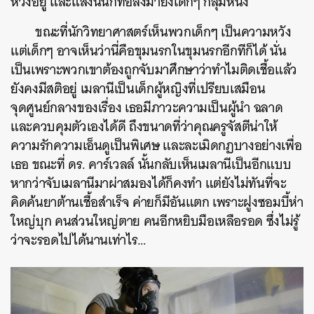
หวังอยู่ และแสงนั้นก็ทอลงมายังเด็กๆ กลุ่มหนึ่ง
ขณะที่นักวิทยาศาสตร์เห็นพวกเด็กๆ เป็นความหวัง
แต่เด็กๆ อาจเห็นว่านี่คือขุมนรกในขุมนรกอีกทีก็ได้ นั่น
เป็นเพราะพวกเขาต้องถูกจับมาศึกษาว่าทำไมติดเชื้อแล้ว
ยังคงมีสติอยู่ เมลานีเป็นเด็กผู้หญิงที่เปรียบเสมือน
จุดศูนย์กลางของเรื่อง เธอมีภาวะความเป็นผู้นำ ฉลาด
และควบคุมตัวเองได้ดี ถึงขนาดที่ว่าคุณครูจัสตีน่าให้
ความรักความเอ็นดูเป็นพิเศษ และละเมิดกฏบางอย่างเพื่อ
เธอ ขณะที่ ดร. คาร์เวลล์ นั้นกลับเห็นเมลานีเป็นอีกแบบ
หากว่าจับเมลานีมาผ่าสมองได้ก็คงทำ แต่ยังไม่ทันที่จะ
คิดค้นยาต้านเชื้อสำเร็จ ค่ายก็มีอันแตก เพราะฝูงซอมบี้ห่า
ใหญ่บุก คนส่วนใหญ่ตาย คนอีกหยิบมือเหลือรอด ซึ่งไม่รู้
ว่าจะรอดไปได้นานเท่าไร…