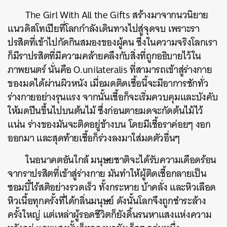
SHARE
TWEET
LINE
EMAIL
The Girl With All the Gifts สร้างมาจากนวนิยาย
แนวดิสโทเปียที่โลกกำลังเดินทางไปสู่จุดจบ เพราะรา
ปรสิตที่เข้าไปกัดกินสมองของผู้คน ซึ่งในความจริงโลกเรา
ก็มีราปรสิตที่มีความคล้ายคลึงกับสิ่งที่ถูกอธิบายไว้ใน
ภาพยนตร์ นั่นคือ O.unilateralis ที่สามารถเข้าสู่ร่างกาย
ของมดได้ผ่านผิวหนัง เมื่อมดติดเชื้อนี้จะมีอาการชักทั่ว
ร่างกายอย่างรุนแรง จากนั้นเชื้อก็จะเริ่มควบคุมและบังคับ
ให้มดปีนขึ้นไปบนต้นไม้ ซึ่งก่อนตายมดจะกัดต้นไม้ไว้
แน่น ร่างของมันจะติดอยู่ข้างบน โดยมีเชื้อราค่อยๆ งอก
ออกมา และสุดท้ายเชื้อก็ร่วงลงมาใส่มดตัวอื่นๆ
ในอนาคตอันใกล้ มนุษยชาติจะได้รับความเดือดร้อน
จากราปรสิตที่เข้าสู่ร่างกาย มันทำให้ผู้ติดเชื้อกลายเป็น
ซอมบี้ไร้สติอย่างรวดเร็ว ทั้งกระหาย บ้าคลั่ง และหิวเลือด
หิวเนื้อทุกครั้งที่ได้กลิ่นมนุษย์ ดังนั้นโลกจึงถูกชำระล้าง
ครั้งใหญ่ แต่เหล่าผู้รอดชีวิตก็ยังดิ้นรนหาแสงแห่งความ