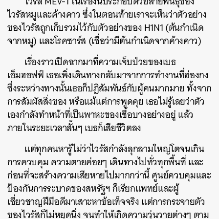
ไวรัส MEV-1 ในเรื่องนี้ประกอบด้วยสายพันธุ์ของ
ไวรัสหมูและค้างคาว ซึ่งในตอนท้ายเราจะเห็นว่าตัวอย่าง
ของไวรัสถูกเก็บรวมไว้กับตัวอย่างของ H1N1 (ต้นกำเนิด
จากหมู) และโรคซาร์ส (เชื่อว่ามีต้นกำเนิดจากค้างคาว)
เรื่องราวเปิดฉากมาที่ความเจ็บป่วยของเบธ
เอ็มฮอฟฟ์ เธอเพิ่งเดินทางกลับมาจากการทำงานที่ฮ่องกง
ซึ่งระหว่างทางนั้นเธอก็ปฏิสัมพันธ์กับผู้คนมากมาย ทั้งจาก
การสัมผัสสิ่งของ หรือแม้แต่การพูดคุย เธอไม่รู้เลยว่าตัว
เองกำลังทำหน้าที่เป็นพาหะของเชื้อบางอย่างอยู่ แล้ว
ภายในระยะเวลาสั้นๆ เบธก็เสียชีวิตลง
แต่ทุกคนหารู้ไม่ว่าไวรัสกำลังลุกลามใหญ่โตจนเกิน
การควบคุม ความตายค่อยๆ เดินทางไปทั่วทุกพื้นที่ และ
ก่อนที่จะสร้างความเสียหายไปมากกว่านี้ ศูนย์ควบคุมและ
ป้องกันการระบาดของสหรัฐฯ ก็เรียกแพทย์และผู้
เชี่ยวชาญฝีมือดีมาเสาะหาข้อเท็จจริง แต่การกระจายตัว
ของไวรัสก็ไม่หยุดนิ่ง จนทำให้เกิดความวุ่นวายต่างๆ ตาม