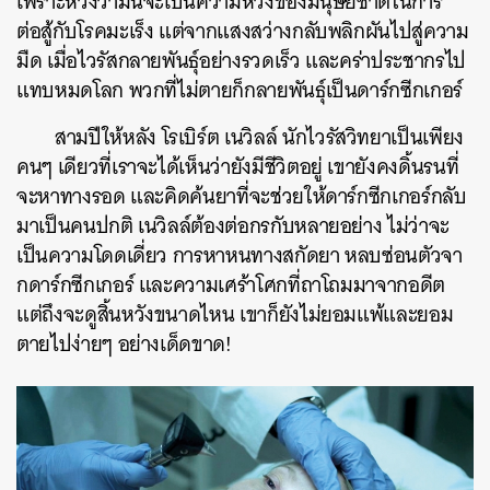
เพราะหวังว่ามันจะเป็นความหวังของมนุษยชาติในการ
ต่อสู้กับโรคมะเร็ง แต่จากแสงสว่างกลับพลิกผันไปสู่ความ
มืด เมื่อไวรัสกลายพันธุ์อย่างรวดเร็ว และคร่าประชากรไป
แทบหมดโลก พวกที่ไม่ตายก็กลายพันธุ์เป็นดาร์กซีกเกอร์
สามปีให้หลัง โรเบิร์ต เนวิลล์ นักไวรัสวิทยาเป็นเพียง
คนๆ เดียวที่เราจะได้เห็นว่ายังมีชีวิตอยู่ เขายังคงดิ้นรนที่
จะหาทางรอด และคิดค้นยาที่จะช่วยให้ดาร์กซีกเกอร์กลับ
มาเป็นคนปกติ เนวิลล์ต้องต่อกรกับหลายอย่าง ไม่ว่าจะ
เป็นความโดดเดี่ยว การหาหนทางสกัดยา หลบซ่อนตัวจา
กดาร์กซีกเกอร์ และความเศร้าโศกที่ถาโถมมาจากอดีต
แต่ถึงจะดูสิ้นหวังขนาดไหน เขาก็ยังไม่ยอมแพ้และยอม
ตายไปง่ายๆ อย่างเด็ดขาด!