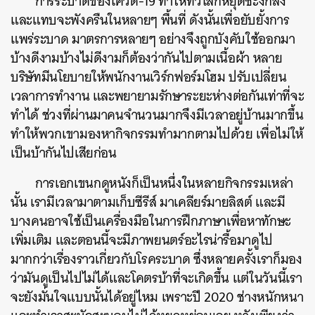
การระบาดของโควิด-19 ทำให้ทั่วโลกหยุดชะงักลง
และแทบจะพังครืนในหลายๆ พื้นที่ ดังนั้นเพื่อยับยั้งการ
แพร่ระบาด มาตรการหลายๆ อย่างจึงถูกบังคับใช้ออกมา
บ้างดีงามบ้างไม่ดีงามก็ต้องว่ากันไปตามเนื้อผ้า หลาย
บริษัทมีนโยบายให้พนักงานเวิร์กฟอร์มโฮม ปรับเปลี่ยน
เวลาการทำงาน และพยายามรักษาระยะห่างต่อกันเท่าที่จะ
ทำได้ ช่วงที่ผ่านมาคนจำนวนมากจึงมีเวลาอยู่บ้านมากขึ้น
ทำให้พวกเขามองหากิจกรรมทำมากตามไปด้วย เพื่อไม่ให้
เป็นบ้ากันไปเสียก่อน
การเอกเขนกดูหนังก็เป็นหนึ่งในหลายกิจกรรมเหล่า
นั้น เรามีเวลามาตามเก็บซีรีส์ มาเคลียร์มายลิสต์ และมี
บางคนอาจใช้เป็นเครื่องมือในการฝึกภาษาเพื่อหาทักษะ
เพิ่มเติม และตอนนี้จะมีภาพยนตร์อะไรน่ารื้อมาดูไป
มากกว่าเรื่องราวเกี่ยวกับโรคระบาด ซึ่งหลายครั้งเราก็มอง
ว่ามันดูเป็นไปไม่ได้และโคตรบ้าที่จะเกิดขึ้น แต่ในวันนี้เรา
จะยังมั่นใจแบบนั้นได้อยู่ไหม เพราะปี 2020 ช่างหนักหนา