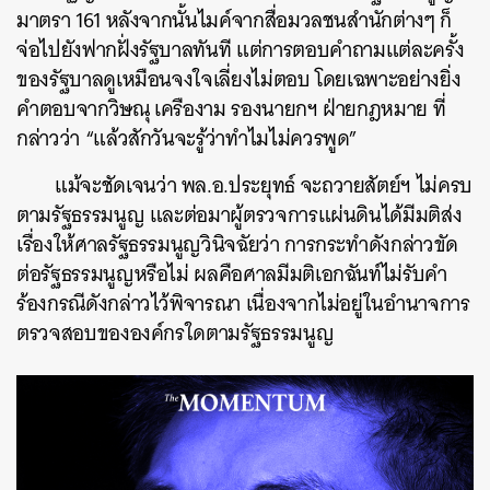
มาตรา 161 หลังจากนั้นไมค์จากสื่อมวลชนสำนักต่างๆ ก็
จ่อไปยังฟากฝั่งรัฐบาลทันที แต่การตอบคำถามแต่ละครั้ง
ของรัฐบาลดูเหมือนจงใจเลี่ยงไม่ตอบ โดยเฉพาะอย่างยิ่ง
คำตอบจากวิษณุ เครืองาม รองนายกฯ ฝ่ายกฎหมาย ที่
กล่าวว่า “แล้วสักวันจะรู้ว่าทำไมไม่ควรพูด”
แม้จะชัดเจนว่า พล.อ.ประยุทธ์ จะถวายสัตย์ฯ ไม่ครบ
ตามรัฐธรรมนูญ และต่อมาผู้ตรวจการแผ่นดินได้มีมติส่ง
เรื่องให้ศาลรัฐธรรมนูญวินิจฉัยว่า การกระทำดังกล่าวขัด
ต่อรัฐธรรมนูญหรือไม่ ผลคือศาลมีมติเอกฉันท์ไม่รับคำ
ร้องกรณีดังกล่าวไว้พิจารณา เนื่องจากไม่อยู่ในอำนาจการ
ตรวจสอบขององค์กรใดตามรัฐธรรมนูญ