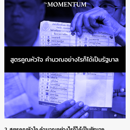
2. สูตรคูณหัวใจ คำนวณอย่างไรก็ได้เป็นรัฐบาล