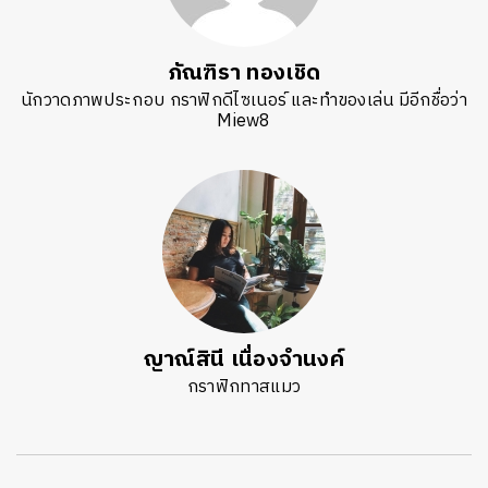
ภัณฑิรา ทองเชิด
นักวาดภาพประกอบ กราฟิกดีไซเนอร์ และทำของเล่น มีอีกชื่อว่า
Miew8
ญาณ์สินี เนื่องจำนงค์
กราฟิกทาสแมว