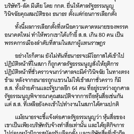
บริษัทวี-ลัค มีเดีย โดย กกต. ยื่นให้ศาลรัฐธรรมนูญ
วินิจฉัยคุณสมบัติของ ธนาธร ตั้งแต่ก่อนการเลือกตั้ง
ทั้งนี้ผลการเลือกตั้งที่เหนือความคาดหมายของพรรค
อนาคตใหม่ ทำให้พวกเขาได้เก้าอี้ ส.ส. เกิน 80 คน เป็น
พรรคการเมืองลำดับที่สามในสภาผู้แทนราษฎร
อย่างไรก็ตาม ยังไม่ทันที่ธนาธรจะมีโอกาสได้เข้าไป
ปฏิบัติหน้าที่ในสภา ก็ถูกศาลรัฐธรรมนูญสั่งให้ยุติการ
ปฏิบัติหน้าที่ชั่วคราวจนกว่าศาลจะมีคำวินิจฉัย ในทางตรง
ข้าม หลังจากธนาธรถูกแขวนไม่ให้เข้าสภาชั่วคราว ก็มี
ส.ส. ทั้งฝ่ายค้านและรัฐบาลอีก 64 คน ที่อยู่ระหว่างถูกศาล
รัฐธรรมนูญพิจารณาคุณสมบัติจากการถือหุ้นสื่อเช่นกัน
แต่ ส.ส. ที่เหลือยังคงเข้าไปทำงานในสภาได้ตามปกติ
แม้ธนาธรจะชี้แจ้งต่อศาลรัฐธรรมนูญว่า หุ้นสื่อของ
เขาเป็นเพียงบริษัทรับจ้างทำสื่อเท่านั้น และได้ยุติกิจการ
ไปก่อนหน้ามีการสมัครรับเลือกตั้ง และบริษัทสื่อที่เข้าถือ