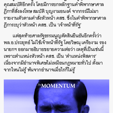
คุณสมบัติอีกครั้ง โดยมีการยกหลักฐานคำพิพากษาศาล
ฎีกาที่สั่งลงโทษ สมบัติ บุญงามอนงค์ จากกรณีไม่มา
รายงานตัวตามคำสั่งหัวหน้า คสช. ซึ่งในคำพิพากษาศาล
ฎีการะบุว่าหัวหน้า คสช. เป็น ‘เจ้าหน้าที่รัฐ’
แต่สุดท้ายศาลรัฐธรรมนูญตัดสินยืนยันอีกครั้งว่า
พล.อ.ประยุทธ์ ไม่ใช้เจ้าหน้าที่รัฐ โดยวิษณุ เครืองาม รอง
นายกฯ ออกมาอธิบายขยายความต่อว่า เหตุที่เป็นเช่นนี้
เพราะตำแหน่งหัวหน้า คสช. เป็น ‘ตำแหน่งพิสดาร’
เนื่องจากมีอำนาจพิเศษไม่เหมือนกฎหมายทั่วไป ตั้งมา
จากไหนไม่รู้ พ้นจากอำนาจเมื่อไรก็ไม่รู้