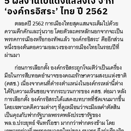
5 ผลงานโบแดงแสลงใจ จาก
‘องค์กรอิสระ’ ไทย ปี 2562
ตลอดปี 2562 การเมืองไทยสุดแสนจะเต็มไปด้วย
ความคึกคักและวุ่นวาย โดยตัวละครหลักนอกจากจะเป็น
พรรคการเมืองหรือกองทัพแล้ว ‘องค์กรอิสระ’ คืออีกส่วน
หนึ่งของต้นตอความอลเวงของการเมืองไทยในรอบปีที่
ผ่านมา
ก่อนการเลือกตั้ง องค์กรอิสระถูกโจมตีว่าเป็นเครื่อง
มือในการสืบทอดอำนาจของคณะรักษาความสงบแห่งชาติ
(คสช.) เนื่องจากคนที่ดำรงตำแหน่งในองค์กรเหล่านี้ต่าง
ได้รับความเห็นชอบจากกระบวนการของ คสช. ต่อมา หลัง
การเลือกตั้ง องค์กรอิสระได้แสดงบทบาทที่ชัดเจนมากขึ้น
โดยเฉพาะคดีความต่างๆ ที่ดูเหมือนว่าจะมีผลคำตัดสิน
เป็นคุณกับฟากรัฐบาลพรรคพลังประชารัฐของ
พล.อ.ประยุทธ์ จันทร์โอชา มากกว่าฟากตรงข้าม โดย
เฉพาะอย่างยิ่งพรรคอนาคตใหม่ของ ธนาธร จึงรุ่งเรืองกิจ