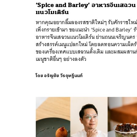
‘Spice and Barley’ อาหารจีนเสฉวน
แนวโมเดิร์น
หากคุณอยากลิ้มลองรสชาติใหม่ๆ รับศักราชใหม่ท
เพิ่งกรายเข้ามา ขอแนะนำ ‘Spice and Barley’ ร
อาหารจีนเสฉวนแนวโมเดิร์น ย่านถนนเจริญนคร ท
สร้างสรรค์เมนูแปลกใหม่ โดยลดทอนความเผ็ดร
ของเครื่องเทศแบบเสฉวนดั้งเดิม และผสมผสานก
เมนูชาติอื่นๆ อย่างลงตัว
โดย
อริญชัย วีรดุษฎีนนท์