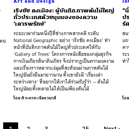
Art and Design
In
ง
เริงชัย คงเมือง: ผู้บันทึกภาพต้นไม้ใหญ่
“น
ทั่วประเทศด้วยมุมมองของความ
ปร
‘เคารพรักษ์’
รั
ระยะเวลาร่วมหนึ่งปีที่ช่างภาพสารคดี ระดับ
สนท
National Geographic อย่าง ‘เริงชัย คงเมือง’ ทำ
แถ
เคย
หน้าที่บันทึกภาพต้นไม้ใหญ่ทั่วประเทศให้กับ
คาซ
‘Gallery of Trees’ โครงการหนังสือของกลุ่มธุรกิจ
ระ
การเงินเกียรตินาคินภัทร จึงปรากฎเป็นความงดงาม
ทำไ
และเรื่องราวหลากแง่มุมที่สะท้อนผ่านภาพต้นไม้
ใหญ่อันยั่งยืนมายาวนาน ทั้งเขายังมี ‘เรื่องเล่า
ระหว่างทาง’ ที่อยากให้เราได้ร่วมรับรู้ว่า — ต้นไม้
ใหญ่น้อยทั้งหลายไม่ได้เป็นเพียงต้นไม้
โดย
ศิวะภาค เจียรวนาลี
โด