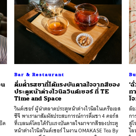
Bar & Restaurant
Bu
วน
ดื่มด่ำรสชาที่ได้แรงบันดาลใจจากสีของ
‘ฉ
ประตูหน้าต่างไวนิลวินด์เซอร์ ที่ TE
ทา
Time and Space
โจ
วินด์เซอร์ ผู้นำตลาดประตูหน้าต่างไวนิลในเครือเอส
ล้อ
ซีจี พาเรามาสัมผัสประสบการณ์การดื่มชา 4 คอร์ส
กา
ยึด
ที่เบลนด์โดยได้รับแรงบันดาลใจมาจากสีของประตู
สู
หน้าต่างไวนิลวินด์เซอร์ ในงาน OMAKASE Tea By
ไลน