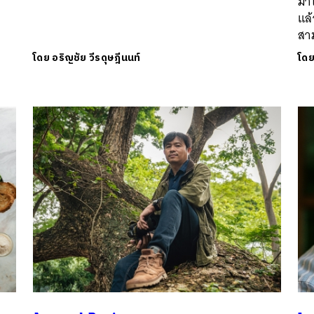
มาใ
แล้
สาม
โดย
อริญชัย วีรดุษฎีนนท์
โด