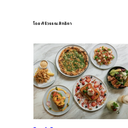
โดย
ศิริวรรณ สิทธิกา