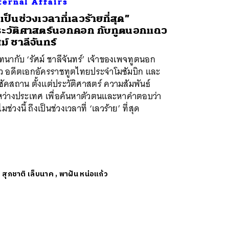
ternal Affairs
ี่เป็นช่วงเวลาที่เลวร้ายที่สุด”
ะวัติศาสตร์นอกคอก กับทูตนอกแถว
ศม์ ชาลีจันทร์
นากับ ‘รัศม์ ชาลีจันทร์’ เจ้าของเพจทูตนอก
ว อดีตเอกอัครราชทูตไทยประจำโมซัมบิก และ
ัคสถาน ตั้งแต่ประวัติศาสตร์ ความสัมพันธ์
หว่างประเทศ เพื่อค้นหาตัวตนและหาคำตอบว่า
มช่วงนี้ ถึงเป็นช่วงเวลาที่ ‘เลวร้าย’ ที่สุด
ย
สุภชาติ เล็บนาค
,
พาฝัน หน่อแก้ว