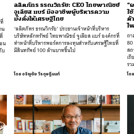
ลลิตภัทร ธรณวิกรัย: CEO ไทยพาณิชย์
“ผ
จูเลียส แบร์ มืออาชีพผู้บริหารความ
ใช
มั่งคั่งให้เศรษฐีไทย
ด้
ี่
ไพ
‘ลลิตภัทร ธรณวิกรัย’ ประธานเจ้าหน้าที่บริหาร
้าน
ถาม
บริษัทหลักทรัพย์ ไทยพาณิชย์ จูเลียส แบร์ องค์กรที่
ี่
80 
ทำหน้าที่บริหารพอร์ตการลงทุนสำหรับเศรษฐีไทยที่
้อน
สถา
มีสินทรัพย์ 100 ล้านบาทขึ้นไป
ับ
เรี
รวม
โดย
อริญชัย วีรดุษฎีนนท์
โด