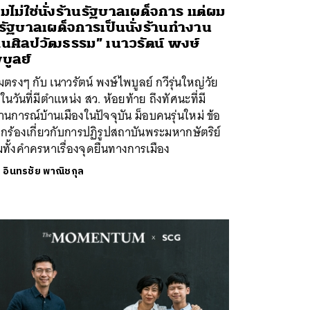
มไม่ใช่นั่งร้านรัฐบาลเผด็จการ แต่ผม
้รัฐบาลเผด็จการเป็นนั่งร้านทำงาน
านศิลปวัฒธรรม” เนาวรัตน์ พงษ์
บูลย์
ตรงๆ กับ เนาวรัตน์ พงษ์ไพบูลย์ กวีรุ่นใหญ่วัย
ในวันที่มีตำแหน่ง สว. ห้อยท้าย ถึงทัศนะที่มี
นการณ์บ้านเมืองในปัจจุบัน ม็อบคนรุ่นใหม่ ข้อ
ยกร้องเกี่ยวกับการปฏิรูปสถาบันพระมหากษัตริย์
ทั้งคำครหาเรื่องจุดยืนทางการเมือง
ย
อินทรชัย พาณิชกุล