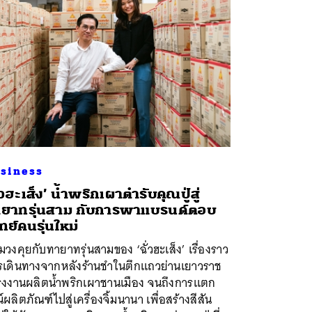
siness
ั่วฮะเส็ง’ น้ำพริกเผาตำรับคุณปู่สู่
ยาทรุ่นสาม กับการพาแบรนด์ตอบ
ทย์คนรุ่นใหม่
มวงคุยกับทายาทรุ่นสามของ ‘ฉั่วฮะเส็ง’ เรื่องราว
รเดินทางจากหลังร้านชำในตึกแถวย่านเยาวราช
่โรงงานผลิตน้ำพริกเผาชานเมือง จนถึงการแตก
์ผลิตภัณฑ์ไปสู่เครื่องจิ้มนานา เพื่อสร้างสีสัน