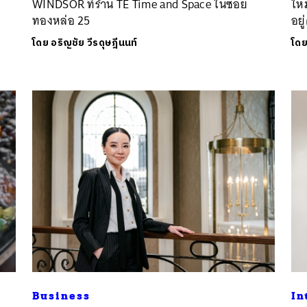
WINDSOR ที่ร้าน TE Time and Space ในซอย
ใหม
ทองหล่อ 25
อยู
โดย
อริญชัย วีรดุษฎีนนท์
โด
Business
In