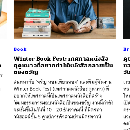
นหา
SHARE
TWEET
LINE
EMAIL
Book
Br
Winter Book Fest: เทศกาลหนังสือ
คุ
ต
ฤดูหนาวที่อยากทำให้หนังสือกลายเป็น
แว
ของขวัญ
วั
าร
สนทนากับ ‘จรัญ หอมเทียนทอง’ และทีมผู้จัดงาน
เวล
Winter Book Fest (เทศกาลหนังสือฤดูหนาว) ที่
หล
ม
อยากให้เทศกาลนี้เป็นเทศกาลหนังสือที่สร้าง
ใหญ
วัฒนธรรมการมอบหนังสือเป็นของขวัญ งานนี้กำลัง
เปิ
จะเริ่มขึ้นในวันที่ 10 - 20 ธันวาคมนี้ ที่มิตรทา
ครอ
วน์ฮอลล์ชั้น 5 ศูนย์การค้าสามย่านมิตรทาวน์
แวด
ลดใ