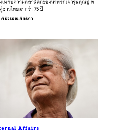
่ให้กับความคลาสสิกของน้ำพริกเผารุ่นคุณปู่ ที่
่คู่ชาวไทยมากว่า 75 ปี
ย
ศิริวรรณ สิทธิกา
ternal Affairs