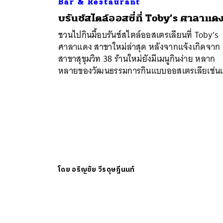
Bar & Restaurant
บรันช์สไตล์ออสซี่ที่ Toby’s ศาลาแด
ชวนไปกินมื้อบรันช์สไตล์ออสเตรเลียนที่ Toby’s
ศาลาแดง สาขาใหม่ล่าสุด หลังจากแจ้งเกิดจาก
สาขาสุขุมวิท 38 ร้านใหม่ยังมีเมนูกินง่าย หลาก
หลายของวัฒนธรรมการกินแบบออสเตรเลียเช่น
โดย
อริญชัย วีรดุษฎีนนท์