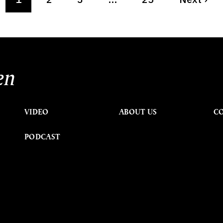
1
2
3
…
25
Next
›
en
VIDEO
ABOUT US
C
PODCAST