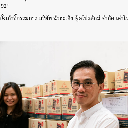
 92”
นนั่งเก้าอี้กรรมการ บริษัท ฉั่วฮะเส็ง ฟู้ดโปรดักส์ จำกัด เล่าใ
นหา