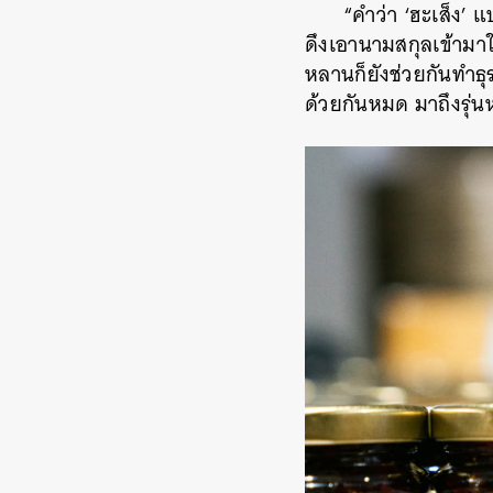
“คำว่า ‘ฮะเส็ง’ 
ดึงเอานามสกุลเข้ามาใ
หลานก็ยังช่วยกันทำธุร
ด้วยกันหมด มาถึงรุ่นห