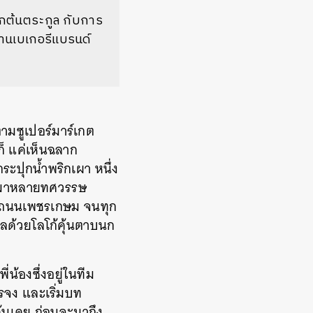
จากต้นตระกูล กับการ
ร้านเบเกอรีแบรนด์
ตามซูเปอร์มาร์เกต
็ แค่เห็นฉลาก
กระปุกน้ำพริกเผา หนึ่ง
ครัวมาหลายทศวรรษ
รุง ถนนเพชรเกษม จนทุก
กลด้วยโลโก้คุ้นตาบนก
น้องซึ่งอยู่ในทีม
รจง และเริ่มบท
ุ้นเคย ก่อนจะมาถึง