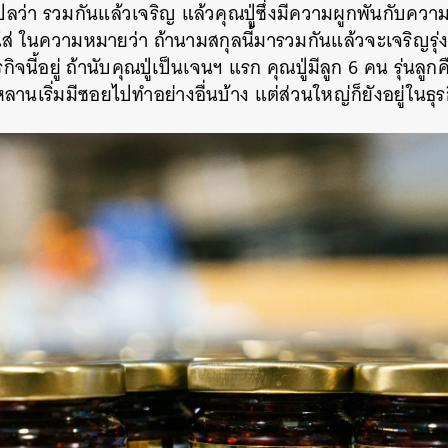
แปลว่า รวมกันแล้วเจริญ แล้วคุณปู่ซึ่งมีความผูกพันกับคว
ส่ ในความหมายว่า ถ้านามสกุลนี้มารวมกันแล้วจะเจริญรุ่งเ
กิจนี้อยู่ ถ้านับคุณปู่เป็นเจนฯ แรก คุณปู่มีลูก 6 คน รุ่น
ลานเริ่มมีซอยไปทำอย่างอื่นบ้าง แต่ส่วนใหญ่ก็ยังอยู่ในธุ