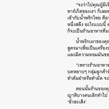
“จะว่าไปคุณปู่มี
ทาร์เก็ตของเรา ก็เลย
เข้ากับน้ำพริกไทย ค
หนึ่งสลึง อะไรแบบนี้ 
ก็จะเป็นร้านอาหารที่
น้ำพริกเผาของคุณ
สูตรมาเพื่อเป็นเครื่อ
และมีความหอมมันของ
“เพราะร้านอาหารเ
บดหยาบๆ กลุ่มลูกค้า
ทำต้มยำหรือทำผัด จะ
ตอนนั้นร้านของคุ
ญาติบางคนเลิกทำไป คุ
‘ฉั่วฮะเส็ง’