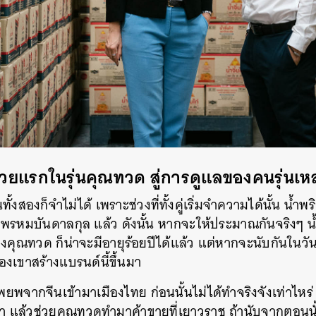
้วยแรกในรุ่นคุณทวด สู่การดูแลของคนรุ่นเ
ทั้งสองก็จำไม่ได้ เพราะช่วงที่ทั้งคู่เริ่มจำความได้นั้น น้ำพร
 พรหมบันดาลกุล แล้ว ดังนั้น หากจะให้ประมาณกันจริงๆ 
งคุณทวด ก็น่าจะมีอายุร้อยปีได้แล้ว แต่หากจะนับกันในวันเ
่ของเขาสร้างแบรนด์นี้ขึ้นมา
พจากจีนเข้ามาเมืองไทย ก่อนนั้นไม่ได้ทำจริงจังเท่าไหร่ พ
ล้วช่วยคุณทวดทำมาค้าขายที่เยาวราช ถ้านับจากตอนนั้นก็