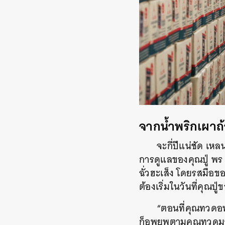
จากน้ำพริกเผาถ
จะกี่ปีแน่ชัด เหลน
การดูแลของคุณปู่ พร
ฉั่วฮะเส็ง โดยรสมือขอ
ต้องเริ่มในวันที่คุณปู
“ตอนที่คุณทวดอพย
ก็อพยพตามคุณทวดมา แ