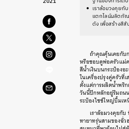
ฐานของการเติบโต
2021
เราล้อมวงคุยกับท
แตกไลน์ผลิตภัณฑ์
ดัง เพื่อสร้างสี
ถ้าคุณคุ้นเคยกับ
หรือชอบดูพ่อครัวแม่
สีน้ำเงินบนกระป๋องอะล
ในเครื่องปรุงคู่ครัวท
ตั้งแต่การผลิตน้ำพริ
วันนี้ปักหลักอยู่ริม
ระป๋องไซซ์ใหญ่บึ้มเ
เราล้อมวงคุยกับ 
ทายาทรุ่นสามของฉั่ว
สนทนาที่พาย้อนไปสู่ห