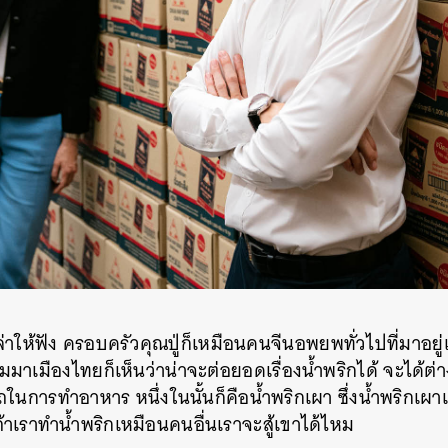
SHARE
TWEET
LINE
EMAIL
เล่าให้ฟัง ครอบครัวคุณปู่ก็เหมือนคนจีนอพยพทั่วไปที่มาอยู
มาเมืองไทยก็เห็นว่าน่าจะต่อยอดเรื่องน้ำพริกได้ จะได้ต่
ในการทำอาหาร หนึ่งในนั้นก็คือน้ำพริกเผา ซึ่งน้ำพริก
้าเราทำน้ำพริกเหมือนคนอื่นเราจะสู้เขาได้ไหม