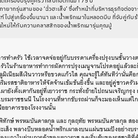
เครื่องปรุงคู่ครัว ที่สืบทอดกันมา 75 ปี
ายาทรุ่นสามของ ‘ฉั่วฮะเส็ง’ ซึ่งทำหน้าที่บริหารธุรกิจต่อ
ไปสู่เครื่องจิ้มนานา และน้ำพริกเผาในหลอดบีบ ที่จับคู่กับ
สันใหม่ให้กับความคลาสสิกของน้ำพริกเผารุ่นคุณปู่
การทำครัว ใช้เวลาจดจ่ออยู่กับบรรดาเครื่องปรุงบนชั้นวาง
ครัวในร้านอาหารทำการผัดการปรุงเมนูจานโปรดอยู่แล้วละก
ูมิเนียมสีเงินวาวหรือขวดแก้วใส คุณจะรู้ได้ทันทีว่านั่นคือ
ี่เสริมรสชาติอาหารให้จัดจ้านเข้มข้นยิ่งขึ้น และอยู่คู่ชาว
กเผายังตั้งเตากันอยู่ที่เยาวราช กระทั่งย้ายไปถนนเจริญก
ถนนบรมราชชนนี ในโรงงานที่หากขับรถผ่านก็จะมองเห็นแต่ไ
หนืออาคารของโรงงานนั้น
พิทักษ์ พรหมบันดาลกุล และ กุลฤทัย พรหมบันดาลกุล สองพี่
ฮะเส็ง พลางบีบหลอดน้ำพริกเผาลงบนแผ่นขนมปังอย่างบร
้องแถวในย่านการค้าของเยาวราช จุดเริ่มต้นของรสชาติที่ค