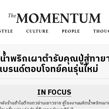
STYLE
CULTURE
PEOPLE
THOU
’ น้ำพริกเผาตำรับคุณปู่สู่ทา
บรนด์ตอบโจทย์คนรุ่นใหม่
IN FOCUS
ลังร้านชำในตึกแถวย่านเยาวราช สู่โรงงานผลิตน้ำพริกเผาช