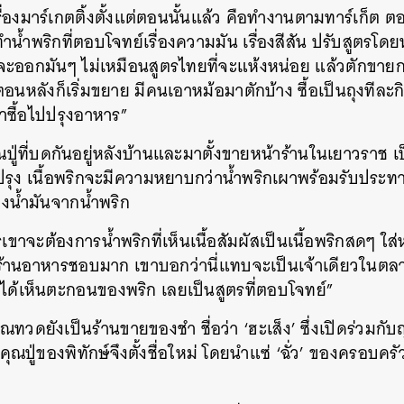
เรื่องมาร์เกตติ้งตั้งแต่ตอนนั้นแล้ว คือทำงานตามทาร์เก็ต
ทำน้ำพริกที่ตอบโจทย์เรื่องความมัน เรื่องสีสัน ปรับสูตรโ
ือจะออกมันๆ ไม่เหมือนสูตรไทยที่จะแห้งหน่อย แล้วตักขา
ตอนหลังก็เริ่มขยาย มีคนเอาหม้อมาตักบ้าง ซื้อเป็นถุงทีละก
มาซื้อไปปรุงอาหาร”
ปู่ที่บดกันอยู่หลังบ้านและมาตั้งขายหน้าร้านในเยาวราช เป
งปรุง เนื้อพริกจะมีความหยาบกว่าน้ำพริกเผาพร้อมรับประทาน
น้ำมันจากน้ำพริก
ขาจะต้องการน้ำพริกที่เห็นเนื้อสัมผัสเป็นเนื้อพริกสดๆ ใส
ร้านอาหารชอบมาก เขาบอกว่านี่แทบจะเป็นเจ้าเดียวในตลา
ได้เห็นตะกอนของพริก เลยเป็นสูตรที่ตอบโจทย์”
ณทวดยังเป็นร้านขายของชำ ชื่อว่า ‘ฮะเส็ง’ ซึ่งเปิดร่วมก
ณปู่ของพิทักษ์จึงตั้งชื่อใหม่ โดยนำแซ่ ‘ฉั่ว’ ของครอบคร