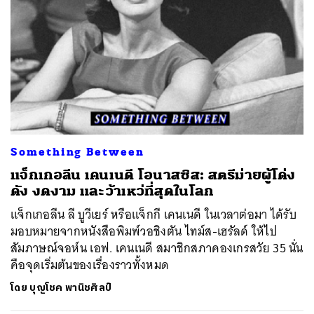
Something Between
แจ็กเกอลีน เคนเนดี โอนาสซิส: สตรีม่ายผู้โด่ง
ดัง งดงาม และว้าเหว่ที่สุดในโลก
แจ็กเกอลีน ลี บูวีเยร์ หรือแจ็กกี เคนเนดี ในเวลาต่อมา ได้รับ
มอบหมายจากหนังสือพิมพ์วอชิงตัน ไทม์ส-เฮรัลด์ ให้ไป
สัมภาษณ์จอห์น เอฟ. เคนเนดี สมาชิกสภาคองเกรสวัย 35 นั่น
คือจุดเริ่มต้นของเรื่องราวทั้งหมด
โดย
บุญโชค พานิชศิลป์