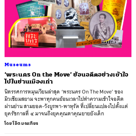
Museums
‘พระนคร On the Move’ ย้อนอดีตอย่างเข้าใจ
ไปในย่านเมืองเก่า
นิทรรศการหมุนเวียนล่าสุด ‘พระนคร On The Move’ ของ
มิวเซียมสยาม จะพาทุกคนย้อนเวลาไปทำความเข้าใจอดีต
ผ่านย่าน สามยอด-วังบูรพา-พาหุรัด ที่เปลี่ยนแปลงไปตั้งแต่
ยุครัชกาลที่ ๔ มาจนถึงยุคคุณตาคุณยายยังเด็ก
โดย
โอ๊ต มณเฑียร