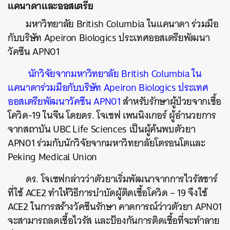
แคนาดาและออสเตรีย
มหาวิทยาลัย
British Columbia
ในแคนาดา
ร่วมมือ
กับบริษัท
Apeiron Biologics
ประเทศออสเตรียพัฒนา
วัคซีน
APN01
นักวิจัยจากมหาวิทยาลัย
British Columbia
ใน
แคนาดาร่วมมือกับบริษัท
Apeiron Biologics
ประเทศ
ออสเตรียพัฒนาวัคซีน
APN01
สำหรับรักษาผู้ป่วยจากเชื้อ
โควิด
-19
ในจีน
โดยดร
. โจเซฟ เพนนิงเกอร์
ผู้อำนวยการ
จากสถาบัน
UBC Life Sciences
เป็นผู้ค้นพบตัวยา
APN01
ร่วมกับนักวิจัยจากมหาวิทยาลัยโตรอนโตและ
Peking Medical Union
ดร
. โจเซฟ
กล่าวว่าตัวยาเริ่มพัฒนาจากการไวรัสซาร์
ที่ใช้
ACE2
ทำให้วิธีการบำบัดผู้ติดเชื้อโควิด
– 19
จึงใช้
ACE2
ในการสร้างวัคซีนรักษา
คาดการณ์ว่าวตัวยา
APN01
จะสามารถลดเชื้อไวรัส
และป้องกันการติดเชื้อที่จะทำลาย