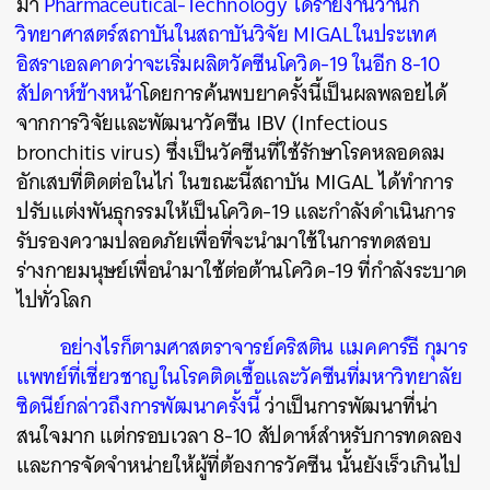
มา
Pharmaceutical-Technology
ได้รายงานว่านัก
วิทยาศาสตร์สถาบันในสถาบันวิจัย
MIGAL
ในประเทศ
อิสราเอลคาดว่าจะเริ่มผลิตวัคซีนโควิด
-19
ในอีก
8-10
สัปดาห์ข้างหน้า
โดยการค้นพบยาครั้งนี้เป็นผลพลอยได้
จากการวิจัยและพัฒนาวัคซีน
IBV (Infectious
bronchitis virus)
ซึ่งเป็นวัคซีนที่ใช้รักษาโรคหลอดลม
อักเสบที่ติดต่อในไก่
ในขณะนี้สถาบัน
MIGAL
ได้ทำการ
ปรับแต่งพันธุกรรมให้เป็นโควิด
-19
และกำลังดำเนินการ
รับรองความปลอดภัยเพื่อที่จะนำมาใช้ในการทดสอบ
ร่างกายมนุษย์เพื่อนำมาใช้ต่อต้านโควิด
-19
ที่กำลังระบาด
ไปทั่วโลก
อย่างไรก็ตามศาสตราจารย์คริสติน
แมคคาร์ธี
กุมาร
แพทย์ที่เชี่ยวชาญในโรคติดเชื้อและวัคซีนที่มหาวิทยาลัย
ซิดนีย์กล่าวถึงการพัฒนาครั้งนี้
ว่าเป็นการพัฒนาที่น่า
สนใจมาก
แต่กรอบเวลา
8-10
สัปดาห์สำหรับการทดลอง
และการจัดจำหน่ายให้ผู้ที่ต้องการวัคซีน
นั้นยังเร็วเกินไป