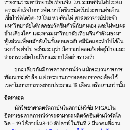
รายงานว่ามหาวิทยาลัยเทียนจิน
ในประเทศจีนได้ประสบ
ความสำเร็จในการพัฒนาวัคซีนชนิดรับประทานต่อต้าน
เชื้อไวรัสโควิด
-19
โดย
หวงจินไห่
ศาสตราจารย์ประจำ
มหาวิทยาลัยได้ทดสอบวัคซีนตัวนี้กับตนเอง
และไม่พบผล
ข้างเคียงใดๆ
และทางมหาวิทยาลัยเทียนจินกำลังมองหา
หุ้นส่วนเพื่อผลักดันในขั้นตอนระดับคลีนิคและนำไปใช้ใน
วงกว้างต่อไป
พร้อมระบุว่า
มีความปลอดภัยต่อผู้ป่วยและ
สามารถผลิตในปริมาณมากได้อย่างรวดเร็ว
ขณะเดียวกันมีการคาดการณ์ว่า แม้กระบวนการการ
พัฒนาจะสำเร็จ แต่
กระบวนการทดสอบอาจจะต้องใช้
เวลาในการการทดสอบประมาณ
18
เดือน
หรือนานกว่านั้น
อิสราเอล
นักวิทยาศาสตร์สถาบันในสถาบันวิจัย
MIGAL
ใน
อิสราเอลคาดการณ์ว่าจะสามารถผลิตวัคซีนต้านไวรัสโค
วิด
– 19
ได้ภายใน
8-10
สัปดาห์
ในวันที่
2
มีนาคมที่ผ่าน