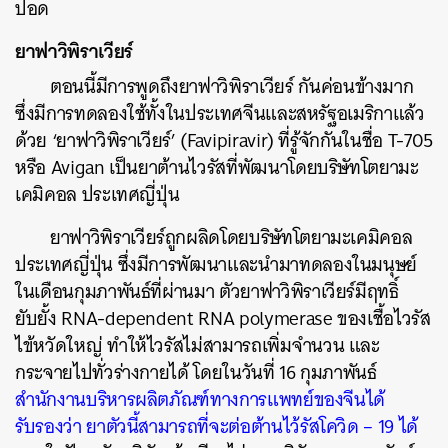
ปอด
ยาฟาวิพิราเวียร์
ตอนนี้มีการพูดถึง
ยาฟาวิพิราเวียร์ กันค่อนข้างมาก
ซึ่งมีการทดลองใช้ทั้งในประเทศจีนและสหรัฐอเมริกาแล้ว
ด้วย
‘
ยาฟาวิพิราเวียร์
’ (Favipiravir)
ที่รู้จักกันในชื่อ
T-705
หรือ
Avigan
เป็นยาต้านไวรัสที่พัฒนาโดยบริษัทโตยามะ
เคมิคอล
ประเทศญี่ปุ่น
ยาฟาวิพิราเวียร์ถูกผลิดโดยบริษัทโตยามะเคมิคอล
ประเทศญี่ปุ่น
ซึ่งมีการพัฒนาและนำมาทดลองในมนุษย์
ในเดือนกุมภาพันธ์ที่ผ่านมา
ตัวยาฟาวิพิราเวียร์มีฤทธิ์
ยับยั้ง
RNA-dependent RNA polymerase
ของเชื้อไวรัส
ไข้หวัดใหญ่
ทำให้ไวรัสไม่สามารถเพิ่มจำนวน
และ
กระจายไปทั่วร่างกายได้
โดยในวันที่
16
กุมภาพันธ์
สำนักงานบริหารผลิตภัณฑ์ทางการแพทย์ของจีนได้
รับรองว่า
ยาตัวนี้สามารถที่จะต่อต้านไว้รัสโควิด
– 19
ได้