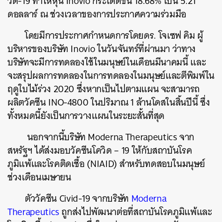
วิด
-19
ทำให้หุ้น
Inovio
กระโดดขึ้น
18.68%
เป็น
5.21
ดอลลาร์
ณ
ช่วงเวลาของการประกาศความร่วมมือ
โดยมีการประกาศกำหนดการโดยดร
.
โจเซฟ คิม
ผู้
บริหารของบริษัท
Inovio
ในวันจันทร์ที่ผ่านมา
ว่าทาง
บริษัทจะมีการทดลองใช้ในมนุษย์ในเดือนมีนาคมนี้
และ
จะสรุปผลการทดลองในการทดลองในมนุษย์และตีพิมพ์ใน
ฤดูใบไม้ร่วง
2020
ซึ่งหากเป็นไปตามแผน จะสามารถ
ผลิตวัคซีน
INO-4800
ในปริมาณ
1
ล้านโดสในสิ้นปีนี้
ซึ่ง
ทั้งหมดนี้ยังเป็นการวางแผนในระยะสั้นที่สุด
นอกจากนี้บริษัท
Moderna Therapeutics
จาก
สหรัฐฯ
ได้ส่งมอบวัคซีนโควิด
– 19
ให้กับสถาบันโรค
ภูมิแพ้และโรคติดเชื้อ
(NIAID)
สำหรับทดสอบในมนุษย์
ช่วงเดือนเมษายน
ตัววัคซีน
Civid-19
จากบริษัท
Moderna
Therapeutics
ถูกส่งไปพัฒนาต่อที่สถาบันโรคภูมิแพ้และ