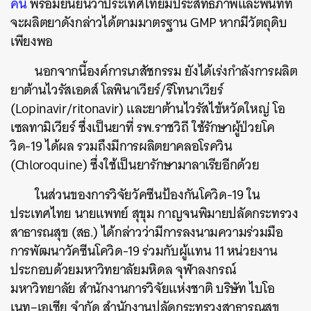
คน
พร้อมยืนยันว่าประเทศไทยมีประสิทธิภาพและพื้นที่ที่
จะผลิตยาดังกล่าวได้ตามมาตรฐาน
GMP
หากมีวัตถุดิบ
เพียงพอ
นอกจากนี้องค์การเภสัชกรรม ยังได้เร่งกำลังการผลิต
ยาต้านไวรัสเอดส์ โลพินาเวียร์
/
ริโทนาเวียร์
(Lopinavir/ritonavir)
และยาต้านไวรัสไข้หวัดใหญ่ โอ
เซลทามิเวียร์ ซึ่งเป็นยาที่ รพ
.
ราชวิถี ใช้รักษาผู้ป่วยโค
วิด
-19
ได้ผล รวมถึงมีการผลิตยาคลอโรควิน
(Chloroquine)
ซึ่งใช้เป็นยารักษามาลาเรียอีกด้วย
ในส่วนของการวิจัยวัคซีนป้องกันโควิด
-19
ใน
ประเทศไทย
นายแพทย์
สุขุม
กาญจนพิมาย
ปลัดกระทรวง
สาธารณสุข
(
สธ
.)
ได้กล่าวว่ามีการลงนามความร่วมมือ
การพัฒนาวัคซีนโควิด
-19
ร่วมกับผู้แทน
11
หน่วยงาน
ประกอบด้วยมหาวิทยาลัยมหิดล
จุฬาลงกรณ์
มหาวิทยาลัย
สำนักงานการวิจัยแห่งชาติ
บริษัท
ไบโอ
เนท
–
เอเชีย
จำกัด
สำนักงานปลัดกระทรวงสาธารณสุข