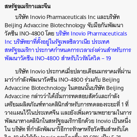
สหรัฐอเมริกาและจีน
บริษัท
Inovio Pharmaceuticals Inc
และบริษัท
Beijing Advaccine Biotechnology
จับมือกันพัฒนา
วัคซีน
INO-4800
โดย
บริษัท
Inovio Pharmaceuticals
Inc
บริษัทยาที่ตั้งอยู่ในรัฐเพลซิลวาเนีย
ประเทศ
สหรัฐอเมริกา
ประกาศกำหนดการเวลาเร่งด่วนสำหรับการ
พัฒนาวัคซีน
ค้นหา
INO-4800
สำหรับไวรัสโควิด
– 19
SHARE
TWEET
LINE
EMAIL
บริษัท
Inovio
ประกาศเมื่อปลายเดือนมกราคมที่ผ่าน
มาว่ากำลังพัฒนาวัคซีน
INO-4800
ร่วมกับ
Beijing
Advaccine Biotechnology
ในตอนนั้นบริษัท
Beijing
Advaccine
กล่าวว่าได้เริ่มการทดสอบสัตว์และกำลัง
เตรียมผลิตภัณฑ์ทางคลินิกสำหรับการทดลองระยะที่
1
ที่
วางแผนไว้ในประเทศจีน และยังเพิ่มความพยายามในการ
พัฒนาทางคลินิกในสหรัฐอเมริกาอีกด้วย
Inovio
เป็นหนึ่ง
ใน
บริษัท
ที่กำลังพัฒนาวิธีการรักษาหรือวัคซีนสำหรับโค