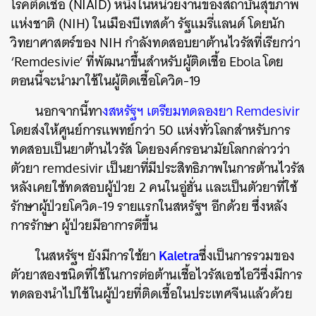
โรคติดเชื้อ
(NIAID)
หนึ่งในหน่วยงานของสถาบันสุขภาพ
แห่งชาติ
(NIH)
ในเมืองบีเทสด้า
รัฐแมรี่แลนด์
โดยนัก
วิทยาศาสตร์ของ
NIH
กำลังทดสอบยาต้านไวรัสที่เรียกว่า
‘Remdesivie’
ที่พัฒนาขึ้นสำหรับผู้ติดเชื้อ
Ebola
โดย
ตอนนี้จะนำมาใช้ในผู้ติดเชื้อโควิด
-19
นอกจากนี้ทา
งสหรัฐฯ
เตรียมทดลองยา
Remdesivir
โดยส่งให้ศูนย์การแพทย์กว่า
50
แห่งทั่วโลกสำหรับการ
ทดสอบเป็นยาต้านไวรัส
โดยองค์กรอนามัยโลกกล่าวว่า
ตัวยา
remdesivir
เป็นยาที่มีประสิทธิภาพในการต้านไวรัส
หลังเคยใช้ทดสอบผู้ป่วย
2
คนในอู่ฮั่น
และเป็นตัวยาที่ใช้
รักษาผู้ป่วยโควิด
-19
รายแรกในสหรัฐฯ อีกด้วย
ซึ่งหลัง
การรักษา
ผู้ป่วยมีอาการดีขึ้น
Kaletra
ในสหรัฐฯ ยังมีการใช้ยา
ซึ่งเป็นการรวมของ
ตัวยาสองชนิดที่ใช้ในการต่อต้านเชื้อไวรัสเอชไอวีซึ่งมีการ
ทดลองนำไปใช้ในผู้ป่วยที่ติดเชื้อในประเทศจีนแล้วด้วย