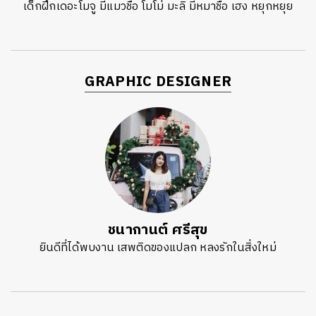
เด็กฝึกเดอะโมจู มีแมวชื่อ โมโม่ มะลิ มีหมาชื่อ เฮง หยุกหยุย
GRAPHIC DESIGNER
ชนากานต์ ศรีสุข
ยินดีที่ได้พบงาน เสพติดของแปลก หลงรักในสิ่งใหม่