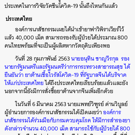
ประเทศในการวิจัยวัคซีนโควิด-19 นั้นถึงไหนกันแล้ว
ประเทศไทย
องค์การเภสัชกรรมเผยได้นำเข้ายาฟาวิพิราเวียร์ไว้
แล้ว
40,000
เม็ด
สามารถรองรับผู้ป่วยได้ประมาณ
800
คนไทยพร้อมที่จะเป็นผู้ผลิตหากวัตถุดิบเพียงพอ
วันที่
28
กุมภาพันธ์
2563
นายอนุทิน
ชาญวีรกุล
รอง
นายกรัฐมนตรีและรัฐมนตรีว่าการกระทรวงสาธารณสุข
ได้
ยืนยันว่า
ยาต้านเชื้อไวรัสโควิด
-19
ที่รัฐบาลจีนได้บริจาค
ให้แก่ประเทศไทย
ได้ถึงประเทศไทยเรียบร้อยแล้วและยัง
นอกจากนี้ยังมีการสั่งซื้อยาต้านจากจีนเพิ่มอีกด้วย
ในวันที่
6
มีนาคม
2563
นายแพทย์วิฑูรย์
ด่านวิบูลย์
ผู้อำนวยการองค์การเภสัชกรรมได้เปิดเผยว่า
องค์การ
เภสัชกรรมได้ร่วมมือกับกรมควบคุมโรค ให้มีการสำรองยา
ดังกล่าวจำนวน
40,000
เม็ด
สามารถใช้กับผู้ป่วยได้
800