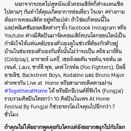
นอกจากจะอดไปดูหนังแล้วคอนเสิร์ตก็ต่างแคนเซิล
ไปตามๆ กันทำให้คุณเกิดอาการห่อเหี่ยว ใจเฉา #ร่างกาย
ต้องการคอนเสิร์ต อยู่หรือเปล่า ถ้าใช่ละก็ตอนนี้ใน
แอปพลิเคชันยอดฮิตต่างๆ ทั้ง Facebook Instagram หรือ
Youtube ต่างมีศิลปินมาจัดคอนเสิร์ตบนโลกออนไลน์เป็น
กำลังใจให้แฟนคลับของตัวเองดูในช่วงที่ต้องกักตัวอยู่
บ้านในช่องของตัวเองกันทั้งนั้นไม่ว่าจะเป็น คริส มาร์ติน
(Coldplay), มารายห์ แครี่, เซอร์เอลตัน จอห์น,จอห์น เล
เจนด์, Lauv, ชาร์ลี พุท, เดฟ โกรห์ล (Foo Fighters), บิลลี่
อายลิช, Backstreet Boys, Kodaline และ Bruno Major
ต่างพากัน Live at Home หรือสามารถติดตามผ่าน
#TogetheratHome
ได้ หรืออีกอีเวนต์ที่ฟังไจ (Fungjai)
รวบรวมศิลปินไทยกว่า 10 ศิลปินในเพจ At Home
Festival By Fungjai ก็ช่วยจรรโลงใจคุณไปอีกกว่า 7
ชั่วโมง
ถ้าคุณไม่ได้อยากพูดคุยกับใครแต่ยังอยากสนุกไปกับโลก