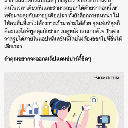
สามารถแชตกันแบบสดๆ
กับผู้ใช้รายอื่นได้มากถึง
8
คนในเวลาเดียวกันและสามารถบอกได้ด้วยว่าตอนนี้เขา
พร้อมจะคุยกับเราอยู่หรือเปล่า
ทั้งยังล็อกการสนทนา
ไม่
ให้คนอื่นที่เราไม่ต้องการเข้ามาร่วมได้ด้วย
จุดเด่นที่สุดก็
คือขณะไลฟ์พูดคุยกันสามารถดูหนัง
เล่นเกมส์ไพ่
Travia
วาดรูปได้ภายในแอปพลิเคชันนี้โดยไม่ต้องออกไปที่อื่นให้
เสียเวลา
ถ้าคุณอยากจะออกสเต็ปแดนซ์ปาร์ตี้ชิคๆ
ค้นหา
SHARE
TWEET
LINE
EMAIL