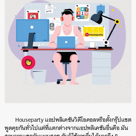
Houseparty
แอปพลิเคชันวิดีโอคอลหรือตั้งกรุ๊ปแชต
พูดคุยกันทั่วไปแต่ที่แตกต่างจากแอปพลิเคชันอื่นคือ
มัน