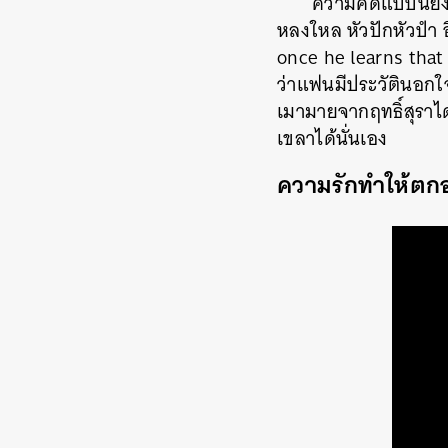
ความคิดแบบนี้ยัง
หลงใหล หัวปักหัวปำ 
once he learns that 
ว่าแฟนมีประวัตินอกใจ
เมามายจากฤทธิ์สุราได
เขลาได้นั่นเอง
ความรักทำให้ตกอ