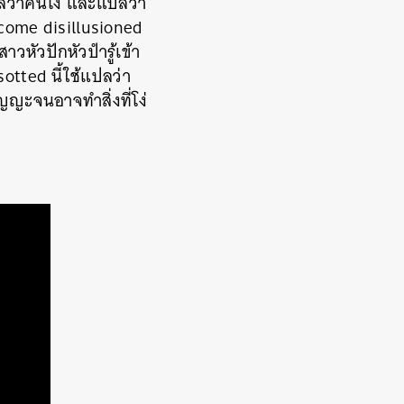
ปลว่าคนโง่ และแปลว่า
come disillusioned
าวหัวปักหัวปำรู้เข้า
otted นี้ใช้แปลว่า
ญญะจนอาจทำสิ่งที่โง่