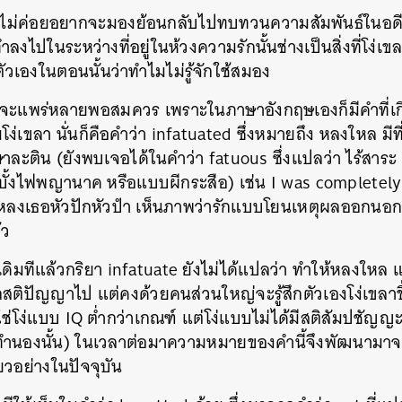
ไม่ค่อยอยากจะมองย้อนกลับไปทบทวนความสัมพันธ์ในอดี
SHARE
TWEET
LINE
EMAIL
ทำลงไปในระหว่างที่อยู่ในห้วงความรักนั้นช่างเป็นสิ่งที่โง่เ
วเองในตอนนั้นว่าทำไมไม่รู้จักใช้สมอง
าจะแพร่หลายพอสมควร เพราะในภาษาอังกฤษเองก็มีคำที่เกี่
ามโง่เขลา นั่นก็คือคำว่า infatuated ซึ่งหมายถึง หลงใหล มี
ษาละติน (ยังพบเจอได้ในคำว่า fatuous ซึ่งแปลว่า ไร้สาระ 
บบั้งไฟพญานาค หรือแบบผีกระสือ) เช่น I was completel
มหลงเธอหัวปักหัวปำ เห็นภาพว่ารักแบบโยนเหตุผลออกนอก
้ว
ิ่มเดิมทีแล้วกริยา infatuate ยังไม่ได้แปลว่า ทำให้หลงให
กสติปัญญาไป แต่คงด้วยคนส่วนใหญ่จะรู้สึกตัวเองโง่เขลาข
ใช่โง่แบบ IQ ต่ำกว่าเกณฑ์ แต่โง่แบบไม่ได้มีสติสัมปชัญญะ
ะไรทำนองนั้น) ในเวลาต่อมาความหมายของคำนี้จึงพัฒนามา
วอย่างในปัจจุบัน