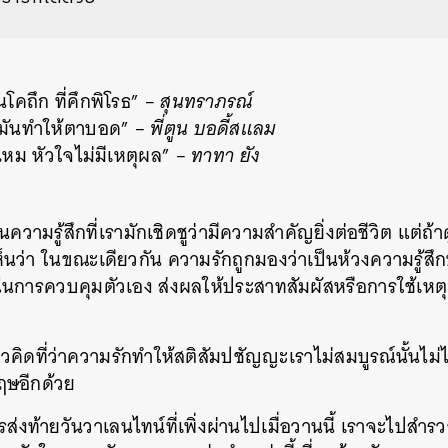
นโคถึก ที่คึกพิโรธ” –
สุนทราภรณ์
มันทำให้ตาบอด” –
พี่ตูน บอดี้สแลม
้ไหม หัวใจไม่มีเหตุผล” –
ทาทา ยัง
ความรู้สึกที่เรามักเชิดชูว่ามีความสำคัญยิ่งต่อชีวิต แต่ถ
นว่า ในขณะเดียวกัน ความรักถูกมองว่าเป็นห้วงความรู้สึ
นการควบคุมตัวเอง ส่งผลให้ประสาทสัมผัสหรือการใช้เห
นวคิดที่ว่าความรักทำให้สติสัมปชัญญะเราไม่สมบูรณ์นั้นไม่
ฤษอีกด้วย
การส่งท้ายวันวาเลนไทน์ที่เพิ่งผ่านไปเมื่อวานนี้ เราจะไปสำรว