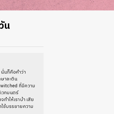
วัน
นั่นก็คือคำว่า
ภาษาละติน
ewitched ที่มีความ
้เวทมนตร์
จทำให้เราบ้า เสีย
นำมาใช้บรรยายความ