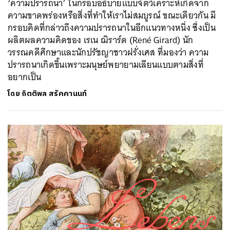
‘ความปรารถนา’ ในกรอบอธิบายแบบจิตวิเคราะห์เกิดจาก
ความขาดพร่องหรือสิ่งที่ทำให้เราไม่สมบูรณ์ ขณะเดียวกัน มี
กรอบคิดที่กล่าวถึงความปรารถนาในอีกแนวทางหนึ่ง ซึ่งเป็น
ผลิตผลความคิดของ เรเน ฌิราร์ด (René Girard) นัก
วรรณคดีศึกษาและนักปรัชญาชาวฝรั่งเศส ที่มองว่า ความ
ปรารถนาเกิดขึ้นเพราะมนุษย์พยายามเลียนแบบตามสิ่งที่
อยากเป็น
โดย
กิตติพล สรัคคานนท์