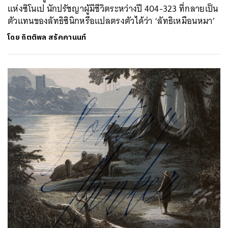
แห่งซิโนเป นักปรัชญาผู้มีชีวิตระหว่างปี 404-323 ที่กลายเป็น
ตัวแทนของลัทธิซินิกหรือแปลตรงตัวได้ว่า ‘ลัทธิเหมือนหมา’
โดย
กิตติพล สรัคคานนท์
ค้นหา
SHARE
TWEET
LINE
EMAIL