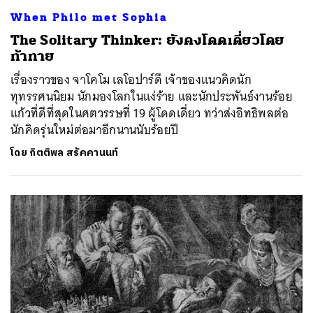
When Philo met Sophia
The Solitary Thinker: ยังคงโดดเดี่ยวโดย
ท้าทาย
เรื่องราวของ จาโคโม เลโอปาร์ดี เจ้าของแนวคิดนัก
ทุทรรศนนิยม นักมองโลกในแง่ร้าย และนักประพันธ์งานร้อย
แก้วที่ดีที่สุดในศตวรรษที่ 19 ผู้โดดเดี่ยว ทว่าส่งอิทธิพลต่อ
นักคิดรุ่นใหม่ต่อมาอีกนานนับร้อยปี
โดย
กิตติพล สรัคคานนท์