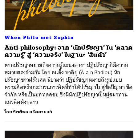
When Philo met Sophia
Anti-philosophy: จาก ‘นักปรัชญา’ ใน ‘ตลาด
ความรู้’ สู่ ‘ความจริง’ ในฐานะ ‘สินค้า’
หากปรัชญาหมายถึงความรู้แขนงต่างๆ ปฏิปรัชญาก็มีความ
หมายตรงข้ามกัน โดย อแล็ง บาดิยู (Alain Badiou) นัก
ปรัชญาชาวฝรั่งเศส นิยามว่า ปฏิปรัชญาหมายถึงรูปแบบ
ความคิดหรือกระบวนการคิดที่ทำให้ปรัชญาไปสู่ข้อปัญหา ขีด
จำกัด หรือเป็นบททดสอบ ซึ่งมีนักปฏิปรัชญาเป็นผู้สมาทาน
แนวคิดดังกล่าว
โดย
กิตติพล สรัคคานนท์