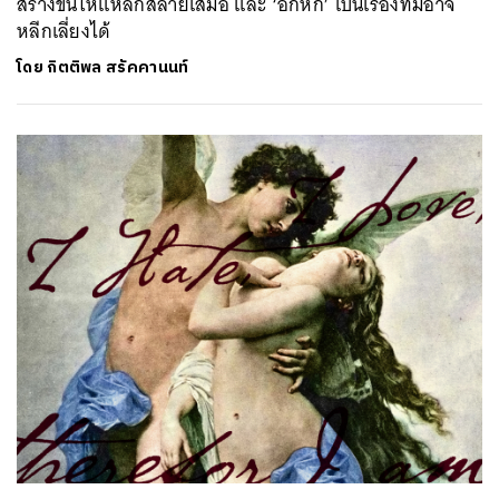
สร้างขึ้นให้แหลกสลายเสมอ และ ‘อกหัก’ เป็นเรื่องที่มิอาจ
หลีกเลี่ยงได้
โดย
กิตติพล สรัคคานนท์