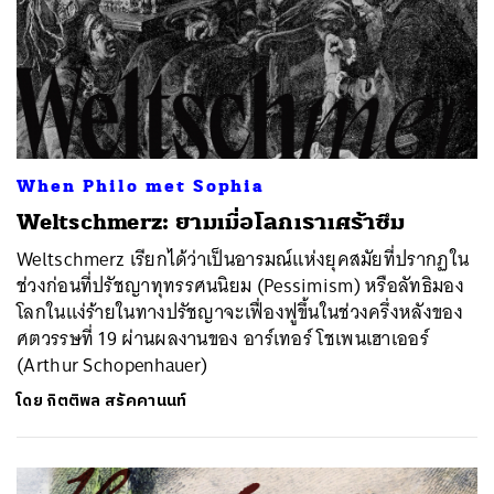
When Philo met Sophia
Weltschmerz: ยามเมื่อโลกเราเศร้าซึม
Weltschmerz เรียกได้ว่าเป็นอารมณ์แห่งยุคสมัยที่ปรากฏใน
ช่วงก่อนที่ปรัชญาทุทรรศนนิยม (Pessimism) หรือลัทธิมอง
โลกในแง่ร้ายในทางปรัชญาจะเฟื่องฟูขึ้นในช่วงครึ่งหลังของ
ศตวรรษที่ 19 ผ่านผลงานของ อาร์เทอร์ โชเพนเฮาเออร์
(Arthur Schopenhauer)
โดย
กิตติพล สรัคคานนท์