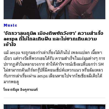
Music
‘จักรวาลนฤมิต เมืองทิพย์กวังยา’ ความสำเร็จ
aespa ที่ไม่ไกลเกินฝัน และไม่ยากเกินความ
เข้าใจ
แม้ aespa จะถูกมองว่าเล่าเรื่องโม้เกินไป เพลงแปลก เนื้อหา
เบียว แต่รางวัลที่พวกเธอได้รับ ความสำเร็จในแง่มุมต่างๆ การ
ปรากฏตัวในหลายวงการ ทำให้คำวิจารณ์เชิงลบที่บอกว่า SM
ไม่สามารถดันเกิร์ลกรุ๊ปที่มีคอนเซ็ปต์แหวกแนว หรือล้มเหลว
กับการเล่าเรื่องผ่าน aespa เลือนหายไปจากโซเชียลมีเดียได้
มากพอดู
โดย
ตรีนุช อิงคุทานนท์
ค้นหา
SHARE
TWEET
LINE
EMAIL