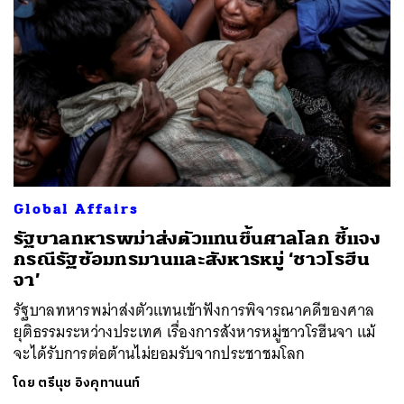
Global Affairs
รัฐบาลทหารพม่าส่งตัวแทนขึ้นศาลโลก ชี้แจง
กรณีรัฐซ้อมทรมานและสังหารหมู่ ‘ชาวโรฮีน
จา’
รัฐบาลทหารพม่าส่งตัวแทนเข้าฟังการพิจารณาคดีของศาล
ยุติธรรมระหว่างประเทศ เรื่องการสังหารหมู่ชาวโรฮีนจา แม้
จะได้รับการต่อต้านไม่ยอมรับจากประชาชมโลก
โดย
ตรีนุช อิงคุทานนท์