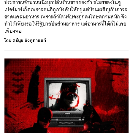
ประชาชนจำนวนหนึ่งบุกปล้นร้านขายของชำ ขโมยของในซู
เปอร์มาร์เก็ตเพราะคนที่ถูกบังคับให้อยู่แต่บ้านเผชิญกับภาวะ
ขาดแคลนอาหาร เพราะถ้าโดนจับจะถูกลงโทษสถานหนัก จึง
ทำได้เพียงรอให้รัฐบาลปันส่วนอาหาร แต่อาหารที่ได้ก็ไม่เคย
เพียงพอ
โดย
ตรีนุช อิงคุทานนท์