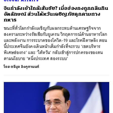
จีนกำลังเข้าใกล้เส้นชัย? เมื่อฮ่องกงถูกกลืนกิน
อัตลักษณ์ ส่วนไต้หวันเผชิญภัยคุกคามทาง
ทหาร
ขณะที่ทั่วโลกกำลังเผชิญกับผลกระทบด้านเศรษฐกิจจาก
สงครามระหว่างรัสเซียกับยูเครน วิกฤตการณ์ด้านอาหารโลก
และพลังงาน การระบาดของโควิด-19 และโรคฝีดาษลิง ตอน
นี้ประเทศจีนยังคงเดินหน้าเต็มกำลังที่จะรวบ ‘เขตบริหาร
พิเศษฮ่องกง’ และ ‘ไต้หวัน’ กลับเข้าสู่การปกครองของตน
ตามนโยบาย ‘หนึ่งประเทศ สองระบบ’
โดย
ตรีนุช อิงคุทานนท์