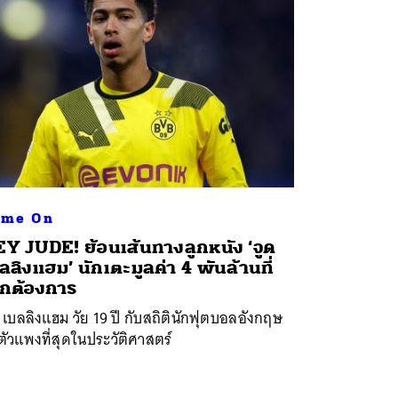
ame On
Y JUDE! ย้อนเส้นทางลูกหนัง ‘จูด
ลลิงแฮม’ นักเตะมูลค่า 4 พันล้านที่
กต้องการ
 เบลลิงแฮม วัย 19 ปี กับสถิตินักฟุตบอลอังกฤษ
ตัวแพงที่สุดในประวัติศาสตร์