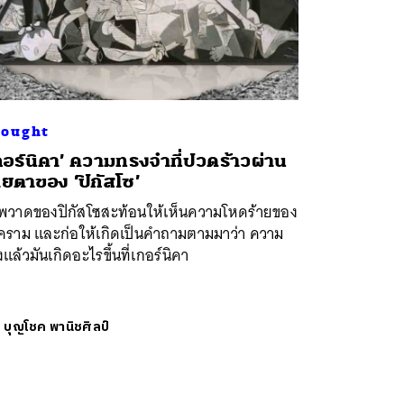
ought
กอร์นิคา’ ความทรงจำที่ปวดร้าวผ่าน
ยตาของ ‘ปิกัสโซ’
พวาดของปิกัสโซสะท้อนให้เห็นความโหดร้ายของ
คราม และก่อให้เกิดเป็นคำถามตามมาว่า ความ
งแล้วมันเกิดอะไรขึ้นที่เกอร์นิคา
ย
บุญโชค พานิชศิลป์