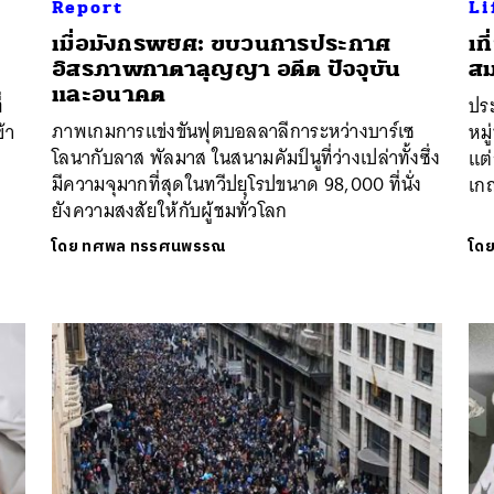
Report
Li
นหา
ง
เมื่อมังกรพยศ: ขบวนการประกาศ
เท
อิสรภาพกาตาลุญญา อดีต ปัจจุบัน
สม
SHARE
TWEET
LINE
EMAIL
และอนาคต
่
ประ
ภาพเกมการแข่งขันฟุตบอลลาลีการะหว่างบาร์เซ
้า
หมู
โลนากับลาส พัลมาส ในสนามคัมป์นูที่ว่างเปล่าทั้งซึ่ง
แต่
มีความจุมากที่สุดในทวีปยุโรปขนาด 98,000 ที่นั่ง
เก
ยังความสงสัยให้กับผู้ชมทั่วโลก
โดย
ทศพล ทรรศนพรรณ
โด