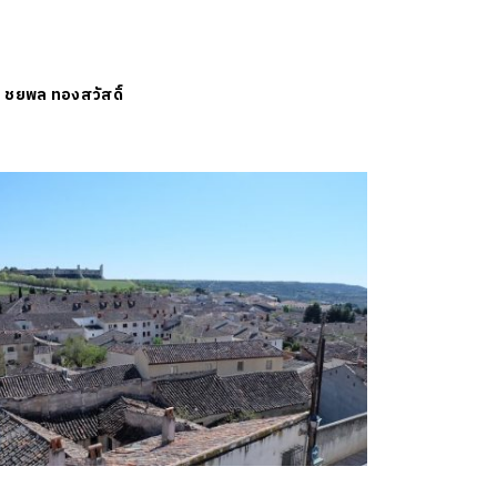
ย
ชยพล ทองสวัสดิ์