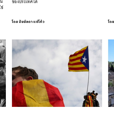
วน
ของประเทศได้
ช่
โดย
อัยย์ลดา แซ่โค้ว
โด