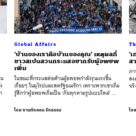
Global Affairs
Th
‘บ้านของเราคือบ้านของคุณ’ เหตุผลที่
‘เ
ชาวสเปนสวนกระแสอยากรับผู้อพยพ
สา
เพิ่ม
ภา
็น
ในขณะที่กระแสต่อต้านผู้อพยพกำลังรุนแรงขึ้น
สง
้ง
เรื่อยๆ ในยุโรปและสหรัฐอเมริกา เพราะพวกเขาเริ่ม
จริ
า
รู้สึกว่าผู้อพยพเริ่มเป็น ‘ภัยคุกคามรูปแบบใหม่’ ...
โดย
กานท์กลอน รักธรรม
โด