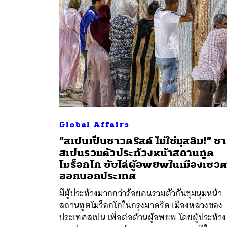
Global Affairs
“สเปนเป็นชาวคริสต์ ไม่ใช่มุสลิม!” ช
สเปนรวมตัวประท้วงหน้าสถานทูต
โมร็อกโก ขับไล่ผู้อพยพในเมืองเซว
ออกนอกประเทศ
มีผู้ประท้วงมากกว่าร้อยคนรวมตัวกันชุมนุมหน้า
สถานทูตโมร็อกโกในกรุงมาดริด เมืองหลวงของ
ประเทศสเปน เพื่อต่อต้านผู้อพยพ โดยผู้ประท้วง