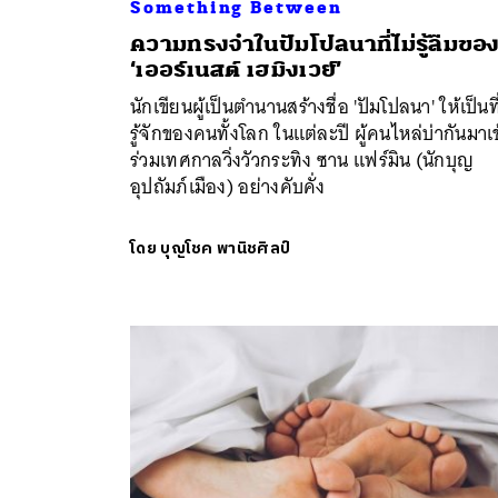
Something Between
ค้
ความทรงจำในปัมโปลนาที่ไม่รู้ลืมขอ
‘เออร์เนสต์ เฮมิงเวย์’
นักเขียนผู้เป็นตำนานสร้างชื่อ 'ปัมโปลนา' ให้เป็นที
รู้จักของคนทั้งโลก ในแต่ละปี ผู้คนไหล่บ่ากันมาเข
ร่วมเทศกาลวิ่งวัวกระทิง ซาน แฟร์มิน (นักบุญ
อุปถัมภ์เมือง) อย่างคับคั่ง
โดย
บุญโชค พานิชศิลป์