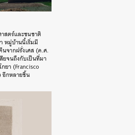
ิศาสตร์และชนชาติ
มู่บ้านนี้เริ่มมี
ืนจากฝรั่งเศส (ค.ศ.
ยจนถึงกับเป็นที่มา
 โกยา (Francisco
อีกหลายชิ้น