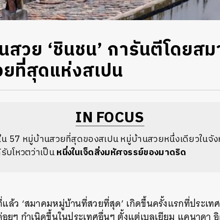
บ้านสวย ‘ชินชน’ การันตีโดยส
สวยที่สุดแห่งสเปน
IN FOCUS
งใน 57 หมู่บ้านสวยที่สุดของสเปน หมู่บ้านสวยหนึ่งเดียวในจ
ด้รับโหวตว่าเป็น
หนึ่งในเจ็ดสิ่งมหัศจรรย์ของมาดริด
ี่แล้ว ‘สมาคมหมู่บ้านที่สวยที่สุด’ เกิดขึ้นครั้งแรกที่ประเท
่อยๆ กำเนิดขึ้นในประเทศอื่นๆ ตั้งแต่เบลเยียม แคนาดา อิตา