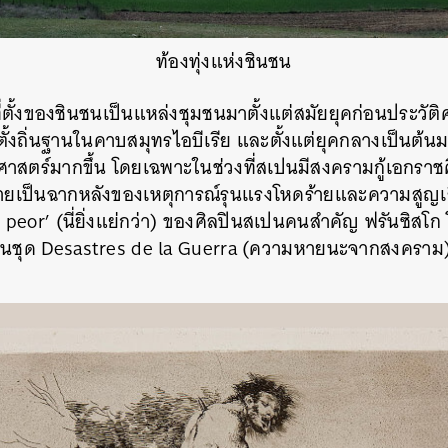
ท้องทุ่งแห่งชินชน
่ตั้งของชินชนเป็นแหล่งชุมชนมาตั้งแต่สมัยยุคก่อนประวัต
ตั้งถิ่นฐานในคาบสมุทรไอบีเรีย และตั้งแต่ยุคกลางเป็นต้นมา ห
าสตร์มากขึ้น โดยเฉพาะในช่วงที่สเปนมีสงครามกู้เอกราชค
ยเป็นฉากหลังของเหตุการณ์รุนแรงโหดร้ายและความสูญเสี
eor’ (นี่ยิ่งแย่กว่า) ของศิลปินสเปนคนสำคัญ ฟรันซิสโก
ในชุด Desastres de la Guerra (ความหายนะจากสงคราม) 