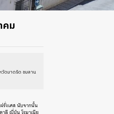
มาคม
ังหวัดมาดริด ชมลาน
ศฝรั่งเศส นับจากนั้น
ลี ญี่ปุ่น โรมาเนีย