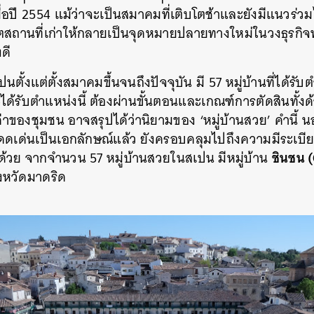
่อปี 2554 แม้ว่าจะเป็นสมาคมที่เติบโตช้าและยังมีแนวร่
โมตสถานที่เก่าให้กลายเป็นจุดหมายปลายทางใหม่ในวงธุรกิจ
ดี
ั้งแต่ตั้งสมาคมขึ้นจนถึงปัจจุบัน มี 57 หมู่บ้านที่ได้รับต
จะได้รับตำแหน่งนี้ ต้องผ่านขั้นตอนและเกณฑ์การตัดสินท
ของชุมชน อาจสรุปได้ว่านิยามของ ‘หมู่บ้านสวย’ คำนี้ น
่โดดเด่นเป็นเอกลักษณ์แล้ว ยังครอบคลุมไปถึงความมีระเ
ชินชน 
มด้วย จากจำนวน 57 หมู่บ้านสวยในสเปน มีหมู่บ้าน
จังหวัดมาดริด